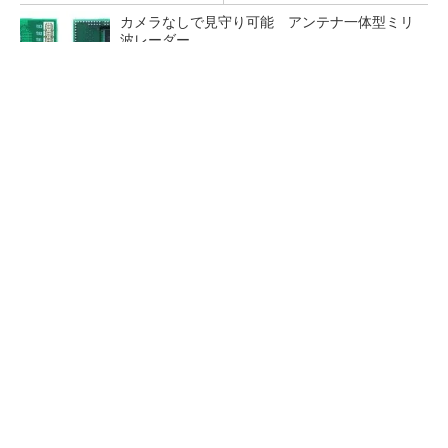
カメラなしで見守り可能 アンテナ一体型ミリ
波レーダー
Bluetooth 6対応の超小型BLEモジュール、マル
チプロトコルも対応
「半導体プロセスエンジニア」って何するの？