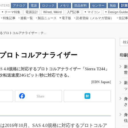
アナログ
電源
ロジック
メモリ
部品材料
センサー
無線
計測
ENTERS
テーマ特集
電源設計
入門記事
マイコン
Wired, Weird
Design Guide
アナログ機能回路
受動部品
特集記事
連載一覧
製品ニュース
電子版
読者登録（メルマガ登録）
全記事
計測機器
Microchip情報
モーター入門
マイコン講座
CEATEC
パワー関連と電源
機構部品
場から
EDN Japan×EE Times Japan統合電
EdgeTech＋
タイミングデバイス
オンデマンドセミナー
Q&Aで学ぶマイコン講座
子版
ディスプレイとドラ
応するプロトコルアナライザー：テ...
録
TECHNO-FRONTIER
マイコン入門!! 必携用語集
電子ブックレット
計測とテスト
“徹底”活
組込み/エッジコンピューティング展
信号源とパルス信号
するプロトコルアナライザー
人とくるま展
印刷
/DCコン
Wired, Weird
AUTOMOTIVE WORLD
新
講座
.0規格に対応するプロトコルアナライザー「Sierra T244」
世
転送速度24Gビット/秒に対応できる。
[
EDN Japan
]
新
ッ
Share
身
座
さ
用
基礎知識
身
仕
DCとノイ
16年10月、SAS 4.0規格に対応するプロトコルア