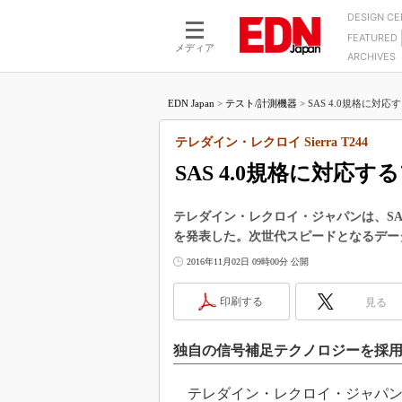
DESIGN C
FEATURED
モーター
LSI
メディア
ARCHIVES
電源設計
マイコン
プロセスエンジニアの現
カーボンニュートラルへの挑戦
FPGA
EDN Japan
>
テスト/計測機器
>
SAS 4.0規格に対
マイクロプロセッサ懐古
IoT×製造業
中堅技術者に贈る電子部品
テレダイン・レクロイ Sierra T244
つながるクルマ
用講座
SAS 4.0規格に対応
エレクトロニクス入門
たった2つの式で始めるDC
バーターの設計
5G（EE Times Japan）
DC-DCコンバーター活用
テレダイン・レクロイ・ジャパンは、SAS 4
医療エレ（EE Times Japan）
を発表した。次世代スピードとなるデータ
Wired, Weird
製品解剖（EE Times Japan）
2016年11月02日 09時00分 公開
マイコン講座
Q&Aで学ぶマイコン講座
印刷する
見る
高速シリアル伝送技術講
独自の信号補足テクノロジーを採
記録計／データロガーの
アナログ設計のきほん／A
テレダイン・レクロイ・ジャパンは20
ズ編