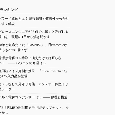
ランキング
パワー半導体とは？ 基礎知識や将来性を分かり
やすく解説
プロセスエンジニアが「何でも屋」と呼ばれる
理由を、現場の1日から解き明かす
20年と短命だった「PowerPC」、旧Freescaleが
粘るもArmに勝てず
電源は電解コン総取っ換えだけでは直らな
い！ ―― パワコンの修理（1）
低周波ノイズ抑制に効果 「Silent Switcher 3」
に42V入力品が登場
カメラなしで見守り可能 アンテナ一体型ミリ
波レーダー
アルミ電解コンデンサー（1）―― 原理と構造
第3世代MRDIMM用メモリI/Fチップセット、ル
ネサス