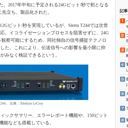
売した。2017年中旬に予定される24Gビット/秒で初となる
駆動入門講
記事
化に先立ち、製品化された。
ビット/秒を実現しているが、Sierra T244では次世
活用設計」
対応。イコライゼーションプロセスを阻害せずに、24G
を観察可能にするため、同社独自の信号捕捉テクノロ
G
を採用した。これにより、伝送信号への影響を最小限に抑
価試験はど
ゆがみなく検証できるという。
Thread
Z-Wave
」 出典：Teledyne LeCroy
ックサマリー、エラーレポート機能や、150ビット
ー機能なども搭載している。