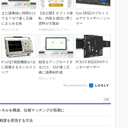
まだ議事録に時間かけ
【全公開】オフィス移
Gen-Z対応のプロトコ
てる？AIで速く正確
転・内装を成功に導く
ルアナライザー／ジャ
にまとめる術
資料が大集結
マー
PR(カイタヨ)
PR(株式会社アルファーテクノ)
6つの計測器機能を1台
録音をアップロードす
PCIe5.0 対応EDSFFイ
に搭載するオシロスコ
るだけ。AIが速く正
ンターポーザー
ープ
確に議事録作成
PR(カイタヨ)
Recommended by
PR
チャンネルを構成、位相マッチングが容易に
の精度を実現する方法