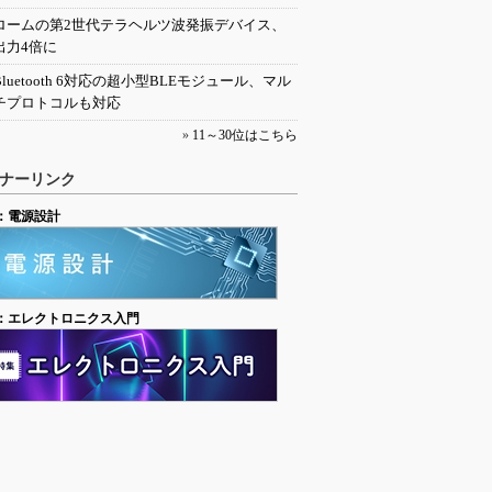
ロームの第2世代テラヘルツ波発振デバイス、
出力4倍に
Bluetooth 6対応の超小型BLEモジュール、マル
チプロトコルも対応
»
11～30位はこちら
ナーリンク
：電源設計
：エレクトロニクス入門