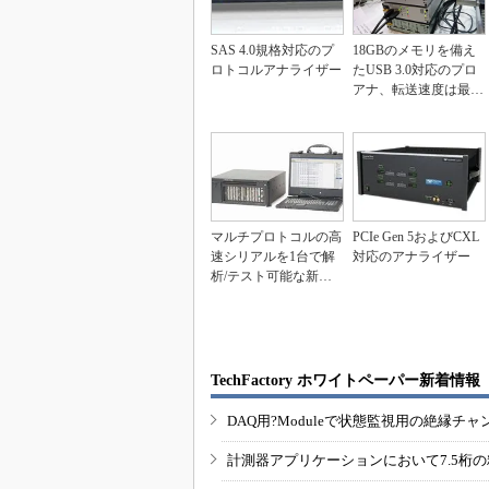
SAS 4.0規格対応のプ
18GBのメモリを備え
ロトコルアナライザー
たUSB 3.0対応のプロ
アナ、転送速度は最大
550MB/...
マルチプロトコルの高
PCIe Gen 5およびCXL
速シリアルを1台で解
対応のアナライザー
析/テスト可能な新型
アナライザ
TechFactory ホワイトペーパー新着情報
DAQ用?Moduleで状態監視用の絶縁
計測器アプリケーションにおいて7.5桁