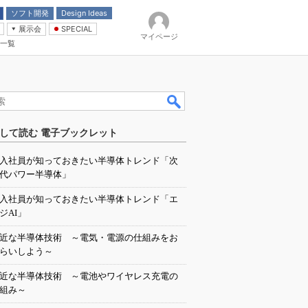
ソフト開発
Design Ideas
展示会
SPECIAL
マイページ
一覧
「電源技術」
イバ
して読む 電子ブックレット
入社員が知っておきたい半導体トレンド「次
代パワー半導体」
入社員が知っておきたい半導体トレンド「エ
ジAI」
近な半導体技術 ～電気・電源の仕組みをお
らいしよう～
近な半導体技術 ～電池やワイヤレス充電の
組み～