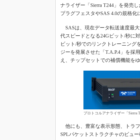
ナライザー「Sierra T244」を発
めざせ高効率！ モーター
座
プラグフェスタやSAS 4.0の規格
Bluetooth mesh入門
SASは、現在データ転送速度最大12G
「SPICEの仕組みとその
代スピードとなる24Gビット/秒に
最新記事一覧
ビット/秒でのリンクトレーニング
計測器メーカーから見た5
ジーを発展させた「T.A.P.4」
USB Type-Cの登場で評
え、チップセットでの補償機能を
う変わる？
IoT時代の無線規格を知る【
編】
IoT時代の無線規格を知る【
編】
プロトコルアナライザー「Sierra T244
他にも、豊富な表示形態、トラフィ
SPLパケットストラクチャのビュ