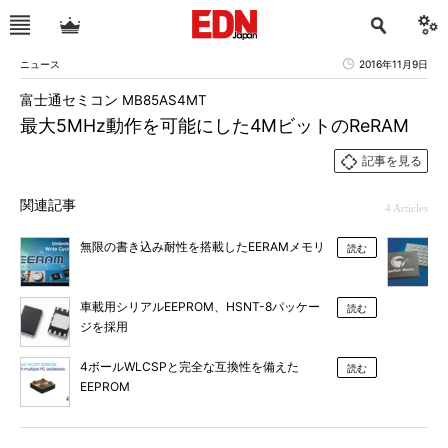
ニュース
2016年11月9日
富士通セミコン MB85AS4MT
最大5MHz動作を可能にした4MビットのReRAM
記事を見る
関連記事
4 Articles
無限の書き込み耐性を搭載したEERAMメモリ
読む
車載用シリアルEEPROM、HSNT-8パッケー
読む
ジを採用
4ボールWLCSPと完全な互換性を備えた
読む
EEPROM