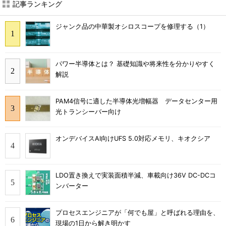
記事ランキング
ジャンク品の中華製オシロスコープを修理する（1）
パワー半導体とは？ 基礎知識や将来性を分かりやすく
解説
PAM4信号に適した半導体光増幅器 データセンター用
光トランシーバー向け
オンデバイスAI向けUFS 5.0対応メモリ、キオクシア
LDO置き換えで実装面積半減、車載向け36V DC-DCコ
ンバーター
プロセスエンジニアが「何でも屋」と呼ばれる理由を、
現場の1日から解き明かす