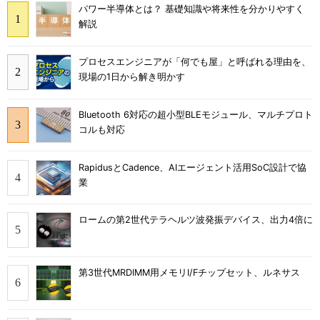
パワー半導体とは？ 基礎知識や将来性を分かりやすく
解説
プロセスエンジニアが「何でも屋」と呼ばれる理由を、
現場の1日から解き明かす
Bluetooth 6対応の超小型BLEモジュール、マルチプロト
コルも対応
RapidusとCadence、AIエージェント活用SoC設計で協
業
ロームの第2世代テラヘルツ波発振デバイス、出力4倍に
第3世代MRDIMM用メモリI/Fチップセット、ルネサス