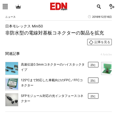
ニュース
2016年12月16日
日本モレックス Mini50
非防水型の電線対基板コネクターの製品を拡充
記事を見る
関連記事
4 Articles
高速伝送0.5mmコネクターのハイスタックタ
読む
イプ
125℃まで対応した車載向けのFPC／FFCコ
読む
ネクター
SFPモジュール対応の光インタフェースコネ
読む
クター