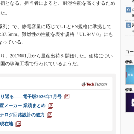
は初となる。担当者によると、耐湿性能を高くするため
った。
12系列）で、静電容量に応じてULとEN規格に準拠して
37.5mm。難燃性の性能を表す規格「UL 94V-0」にも
なっている。
コー
、2017年1月から量産出荷を開始した。価格につい
特集
中国の珠海工場で行われているようだ。
特集
り返る――電子版2026年7月号
装置メーカー 業績まとめ
ナログ回路設計の魅力
現在地