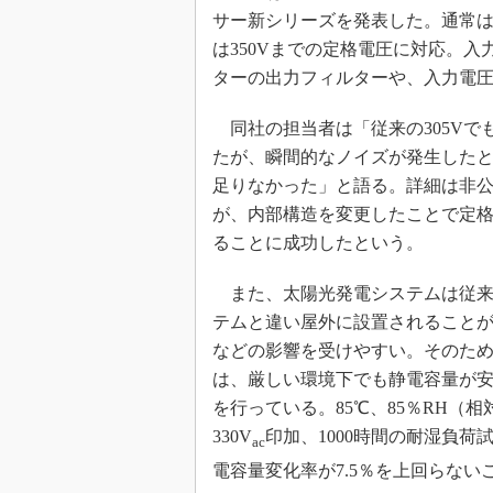
サー新シリーズを発表した。通常は
めざせ高効率！ モーター
座
は350Vまでの定格電圧に対応。入
ターの出力フィルターや、入力電
Bluetooth mesh入門
「SPICEの仕組みとその
同社の担当者は「従来の305Vで
最新記事一覧
たが、瞬間的なノイズが発生した
計測器メーカーから見た5
足りなかった」と語る。詳細は非
USB Type-Cの登場で評
う変わる？
が、内部構造を変更したことで定
ることに成功したという。
IoT時代の無線規格を知る【
編】
また、太陽光発電システムは従来
IoT時代の無線規格を知る【
編】
テムと違い屋外に設置されること
などの影響を受けやすい。そのた
は、厳しい環境下でも静電容量が
を行っている。85℃、85％RH（
330V
印加、1000時間の耐湿負荷
ac
電容量変化率が7.5％を上回らない