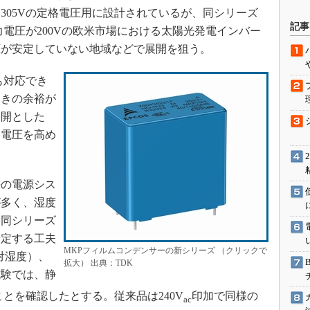
305Vの定格電圧用に設計されているが、同シリーズ
駆動入門講
記事
力電圧が200Vの欧米市場における太陽光発電インバー
圧が安定していない地域などで展開を狙う。
活用設計」
も対応でき
ときの余裕が
G
公開とした
価試験はど
格電圧を高め
Thread
の電源シス
Z-Wave
が多く、湿度
め同シリーズ
安定する工夫
MKPフィルムコンデンサーの新シリーズ （クリックで
相対湿度）、
拡大） 出典：TDK
試験では、静
ことを確認したとする。従来品は240V
印加で同様の
ac