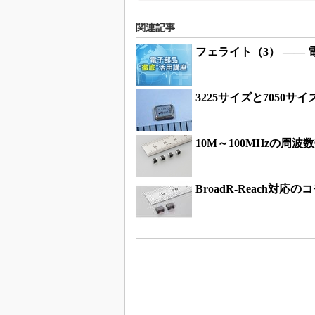
関連記事
フェライト（3） ――
3225サイズと7050
10M～100MHzの周
BroadR-Reach対