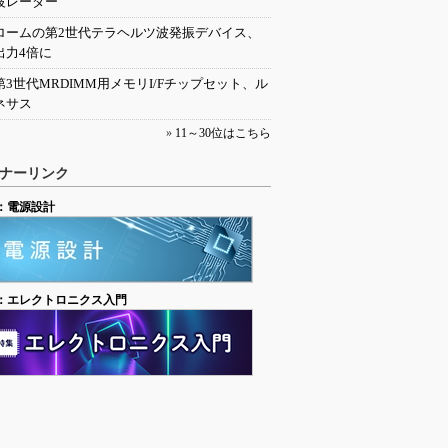
波レーダー
ロームの第2世代テラヘルツ波発振デバイス、
出力4倍に
第3世代MRDIMM用メモリI/Fチップセット、ル
ネサス
»
11～30位はこちら
ナーリンク
：電源設計
：エレクトロニクス入門