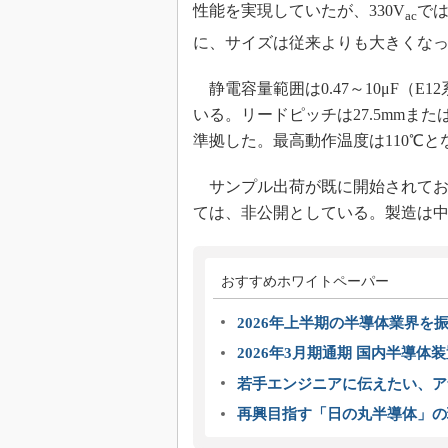
性能を実現していたが、330V
で
ac
に、サイズは従来よりも大きくな
静電容量範囲は0.47～10μF（E
いる。リードピッチは27.5mmまたは
準拠した。最高動作温度は110℃と
サンプル出荷が既に開始されており
ては、非公開としている。製造は
おすすめホワイトペーパー
2026年上半期の半導体業界を振
2026年3月期通期 国内半導体
若手エンジニアに伝えたい、ア
再興目指す「日の丸半導体」の