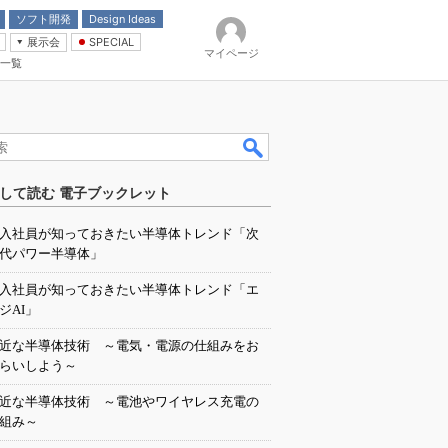
ソフト開発
Design Ideas
展示会
SPECIAL
マイページ
一覧
「電源技術」
イバ
して読む 電子ブックレット
入社員が知っておきたい半導体トレンド「次
代パワー半導体」
入社員が知っておきたい半導体トレンド「エ
ジAI」
近な半導体技術 ～電気・電源の仕組みをお
らいしよう～
近な半導体技術 ～電池やワイヤレス充電の
組み～