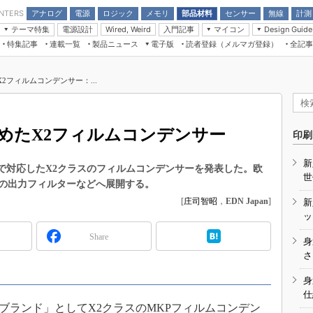
アナログ
電源
ロジック
メモリ
部品材料
センサー
無線
計測
ENTERS
テーマ特集
電源設計
入門記事
マイコン
Wired, Weird
Design Guide
アナログ機能回路
受動部品
特集記事
連載一覧
製品ニュース
電子版
読者登録（メルマガ登録）
全記事
計測機器
Microchip情報
モーター入門
マイコン講座
CEATEC
パワー関連と電源
機構部品
場から
EDN Japan×EE Times Japan統合電
EdgeTech＋
タイミングデバイス
オンデマンドセミナー
Q&Aで学ぶマイコン講座
子版
ディスプレイとドラ
2フィルムコンデンサー：...
録
TECHNO-FRONTIER
マイコン入門!! 必携用語集
電子ブックレット
計測とテスト
“徹底”活
組込み/エッジコンピューティング展
信号源とパルス信号
高めたX2フィルムコンデンサー
人とくるま展
印刷
/DCコン
Wired, Weird
AUTOMOTIVE WORLD
新
講座
0Vまで対応したX2クラスのフィルムコンデンサーを発表した。欧
世
の出力フィルターなどへ展開する。
[
庄司智昭
，
EDN Japan
]
新
ッ
Share
身
座
さ
基礎知識
身
仕
DCとノイ
COSブランド」としてX2クラスのMKPフィルムコンデン