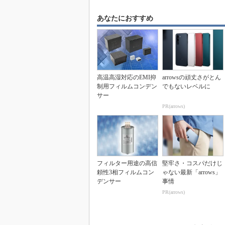
あなたにおすすめ
高温高湿対応のEMI抑
arrowsの頑丈さがとん
制用フィルムコンデン
でもないレベルに
サー
PR(arrows)
フィルター用途の高信
堅牢さ・コスパだけじ
頼性3相フィルムコン
ゃない最新「arrows」
デンサー
事情
PR(arrows)