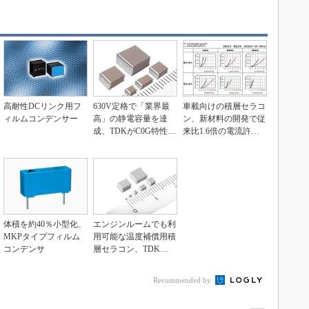
高耐性DCリンク用フ
630V定格で「業界最
車載向けの積層セラコ
ィルムコンデンサー
高」の静電容量を達
ン、新材料の開発で従
成、TDKがC0G特性の
来比1.6倍の電流許容
車載用セラコンを...
量を実現
体積を約40％小型化、
エンジンルームでも利
MKPタイプフィルム
用可能な温度補償用積
コンデンサ
層セラコン、TDKが2
80品種に拡充
Recommended by