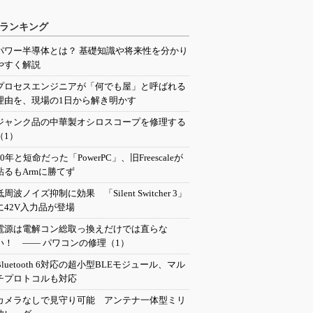
ランキング
パワー半導体とは？ 基礎知識や将来性を分かり
やすく解説
プロセスエンジニアが「何でも屋」と呼ばれる
理由を、現場の1日から解き明かす
ジャンク品の中華製オシロスコープを修理する
（1）
20年と短命だった「PowerPC」、旧Freescaleが
粘るもArmに勝てず
低周波ノイズ抑制に効果 「Silent Switcher 3」
に42V入力品が登場
電源は電解コン総取っ換えだけでは直らな
い！ ―― パワコンの修理（1）
Bluetooth 6対応の超小型BLEモジュール、マル
チプロトコルも対応
カメラなしで見守り可能 アンテナ一体型ミリ