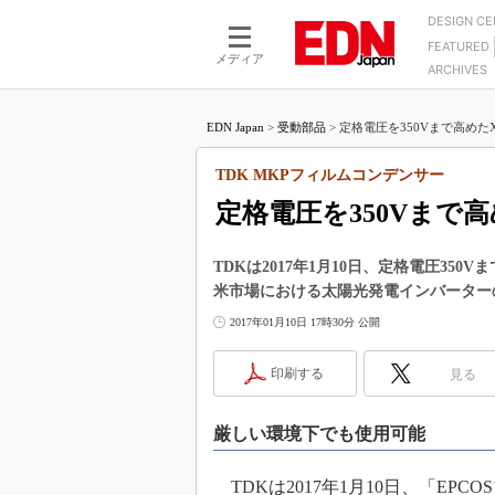
DESIGN C
FEATURED
モーター
LSI
メディア
ARCHIVES
電源設計
マイコン
プロセスエンジニアの現
カーボンニュートラルへの挑戦
FPGA
EDN Japan
>
受動部品
>
定格電圧を350Vまで高めたX
マイクロプロセッサ懐古
IoT×製造業
中堅技術者に贈る電子部品
TDK MKPフィルムコンデンサー
つながるクルマ
用講座
定格電圧を350Vまで
エレクトロニクス入門
たった2つの式で始めるDC
バーターの設計
5G（EE Times Japan）
DC-DCコンバーター活用
TDKは2017年1月10日、定格電圧35
医療エレ（EE Times Japan）
米市場における太陽光発電インバーター
Wired, Weird
製品解剖（EE Times Japan）
2017年01月10日 17時30分 公開
マイコン講座
Q&Aで学ぶマイコン講座
印刷する
見る
高速シリアル伝送技術講
厳しい環境下でも使用可能
記録計／データロガーの
アナログ設計のきほん／A
TDKは2017年1月10日、「EP
ズ編