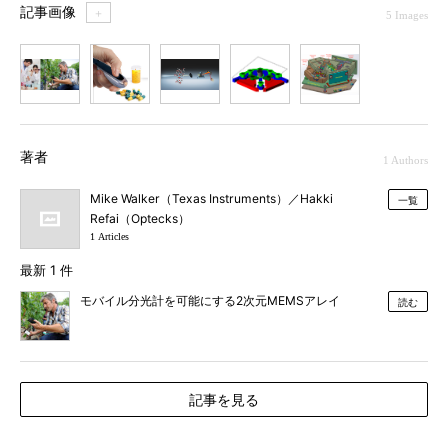
記事画像
＋
5 Images
1
2
3
4
5
著者
1 Authors
Mike Walker（Texas Instruments）／Hakki
一覧
Refai（Optecks）
1 Articles
最新 1 件
モバイル分光計を可能にする2次元MEMSアレイ
読む
記事を見る