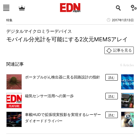
特集
2017年1月13日
デジタルマイクロミラーデバイス
モバイル分光計を可能にする2次元MEMSアレイ
記事を見る
関連記事
6 Articles
ポータブルがん検出器に見る回路設計の指針
読む
磁気センサー活用への第一歩
読む
車載HUDで拡張現実投影を実現するレーザー
読む
ダイオードドライバー