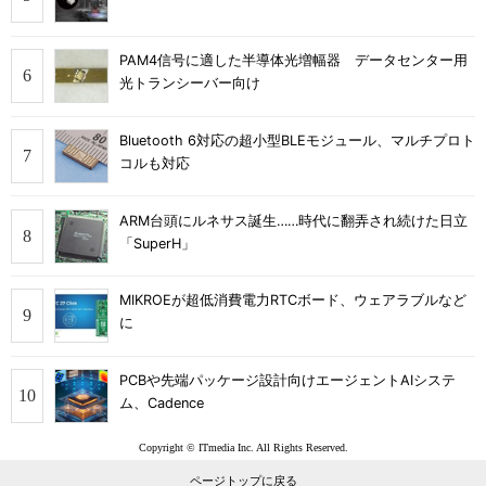
PAM4信号に適した半導体光増幅器 データセンター用
光トランシーバー向け
Bluetooth 6対応の超小型BLEモジュール、マルチプロト
コルも対応
ARM台頭にルネサス誕生……時代に翻弄され続けた日立
「SuperH」
MIKROEが超低消費電力RTCボード、ウェアラブルなど
に
PCBや先端パッケージ設計向けエージェントAIシステ
ム、Cadence
Copyright © ITmedia Inc. All Rights Reserved.
ページトップに戻る