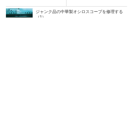
ジャンク品の中華製オシロスコープを修理する
（1）
低周波ノイズ抑制に効果 「Silent Switcher
3」に42V入力品が登...
「半導体プロセスエンジニア」って何するの？