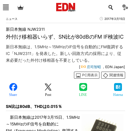
ニュース
2017年3月15日
新日本無線 NJW2311
外付け移相器いらず、SN比が80dBのFM IF検波IC
新日本無線は、1.5MHz～15MHzのIF信号を自動的にFM復調する
IC「NJW2311」を発表した。新しい回路方式の採用により、従
来必要だった外付け移相器を不要としている。
[
庄司智昭
，EDN Japan]
PC用表示
関連情報
Share
Post
LINE
Hatena
SN比は80dB、THDは0.015％
新日本無線は2017年3月15日、1.5MHz
～15MHzのIF信号を自動的に
FM（Frequency Modulation）復調する