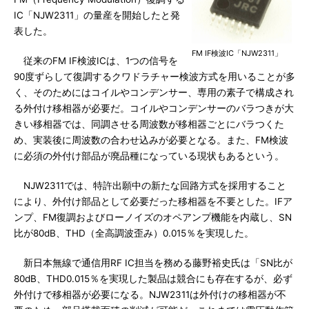
IC「NJW2311」の量産を開始したと発
表した。
FM IF検波IC「NJW2311」
従来のFM IF検波ICは、1つの信号を
90度ずらして復調するクワドラチャー検波方式を用いることが多
く、そのためにはコイルやコンデンサー、専用の素子で構成され
る外付け移相器が必要だ。コイルやコンデンサーのバラつきが大
きい移相器では、同調させる周波数が移相器ごとにバラつくた
め、実装後に周波数の合わせ込みが必要となる。また、FM検波
に必須の外付け部品が廃品種になっている現状もあるという。
NJW2311では、特許出願中の新たな回路方式を採用すること
により、外付け部品として必要だった移相器を不要とした。IFア
ンプ、FM復調およびローノイズのオペアンプ機能を内蔵し、SN
比が80dB、THD（全高調波歪み）0.015％を実現した。
新日本無線で通信用RF IC担当を務める藤野裕史氏は「SN比が
80dB、THD0.015％を実現した製品は競合にも存在するが、必ず
外付けで移相器が必要になる。NJW2311は外付けの移相器が不