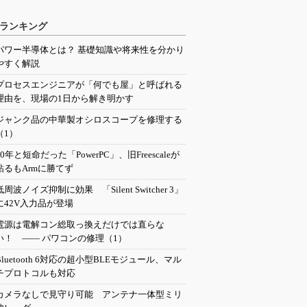
ランキング
パワー半導体とは？ 基礎知識や将来性を分かり
やすく解説
プロセスエンジニアが「何でも屋」と呼ばれる
理由を、現場の1日から解き明かす
ジャンク品の中華製オシロスコープを修理する
（1）
20年と短命だった「PowerPC」、旧Freescaleが
粘るもArmに勝てず
低周波ノイズ抑制に効果 「Silent Switcher 3」
に42V入力品が登場
電源は電解コン総取っ換えだけでは直らな
い！ ―― パワコンの修理（1）
Bluetooth 6対応の超小型BLEモジュール、マル
チプロトコルも対応
カメラなしで見守り可能 アンテナ一体型ミリ