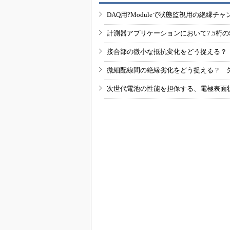
DAQ用?Moduleで状態監視用の絶縁
計測器アプリケーションにおいて7.5桁
接合部の微小な抵抗変化をどう捉える？
微細配線間の絶縁劣化をどう捉える？ 
次世代電池の性能を担保する、電極表面