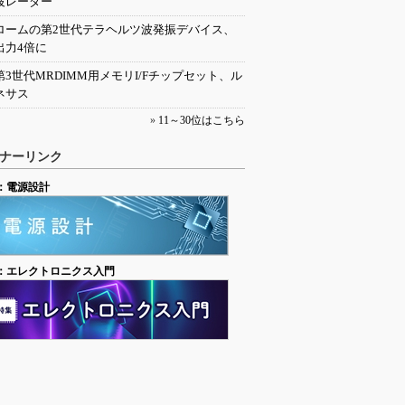
波レーダー
ロームの第2世代テラヘルツ波発振デバイス、
出力4倍に
第3世代MRDIMM用メモリI/Fチップセット、ル
ネサス
»
11～30位はこちら
ナーリンク
：電源設計
：エレクトロニクス入門