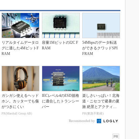
リアルタイムデータロ
容量1MビットのI2C F
54Mbpsのデータ転送
グに適した4MビットF
RAM
ができるクワッドSPI
RAM
FRAM
ガシガシ使えるヘッド
IECレベル4のESD規格
楽しさいっぱい！北海
ホン。カッターでも傷
に適合したトランシー
道・ニセコで避暑の夏
がつきにくい
バー
旅 絶景とアクティビ
ティが揃う「ニセコ
PR(Marshall Group AB)
PR(東急不動産)
東...
Recommended by
PR