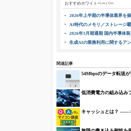
おすすめホワイトペーパー
2026年上半期の半導体業界を振
AI時代のメモリ／ストレージ覇
2026年3月期通期 国内半導体
生成AIの業務利用に関するアン
関連記事
54Mbpsのデータ転送が
低消費電力の組み込みフ
キャッシュとは？ ――
無限の書き込み耐性を搭