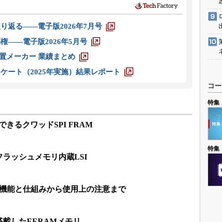
り返る――電子版2026年7月号
権――電子版2026年5月号
装置メーカー 業績まとめ
ケート（2025年実施）結果レポート
コー
特集
できるクワッドSPI FRAM
特集
ラッシュメモリ内蔵LSI
 機能と仕組みから使用上の注意まで
載したEERAMメモリ