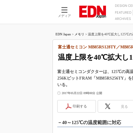
DESIGN C
FEATURED
モーター
LSI
メディア
ARCHIVES
電源設計
マイコン
プロセスエンジニアの現
カーボンニュートラルへの挑戦
FPGA
EDN Japan
>
メモリ
>
温度上限を40℃拡大し125℃の高
マイクロプロセッサ懐古
IoT×製造業
中堅技術者に贈る電子部品
富士通セミコン MB85RS128TY／MB85R
つながるクルマ
用講座
温度上限を40℃拡大し1
エレクトロニクス入門
たった2つの式で始めるDC
バーターの設計
5G（EE Times Japan）
DC-DCコンバーター活用
富士通セミコンダクターは、125℃の高温環
医療エレ（EE Times Japan）
256KビットFRAM「MB85RS256
Wired, Weird
製品解剖（EE Times Japan）
いる。
マイコン講座
2017年05月22日 09時00分 公開
Q&Aで学ぶマイコン講座
印刷する
見る
高速シリアル伝送技術講
記録計／データロガーの
－40～125℃の温度範囲に対応
アナログ設計のきほん／A
ズ編