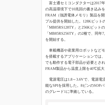
富士通セミコンダクターは2017年5
めざせ高効率！ モーター
の高温環境下で10兆回の書き込み
座
FRAM（強誘電体メモリ）製品を
Bluetooth mesh入門
プル提供を開始した。128Kビット
「SPICEの仕組みとその
「MB85RS128TY」と256Kビットの
最新記事一覧
「MB85RS256TY」の2種で、同年
計測器メーカーから見た5
を開始する。
USB Type-Cの登場で評
う変わる？
車載機器や産業用ロボットなどモ
IoT時代の無線規格を知る【
編】
を搭載するアプリケーションでは
でも動作する電子部品が必要とされる。M
IoT時代の無線規格を知る【
編】
FRAM製品から温度上限を40℃拡大
電源電圧は1.8～3.6Vで、電源電
能なSPIを採用した。8ピンのSOP
のグレード1に準拠している。