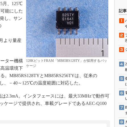
月、125℃
駆動入門講
を可能にした
記事
開発し、サン
の
活用設計」
7月より量産
G
価試験はど
ーター機構
128KビットFRAM「MB85RS128TY」が採用するパッ
Thread
ケージ
、高温環境下
B85RS128TYとMB85RS256TYは、従来の
Z-Wave
し、－40～125℃の温度範囲に対応した。
流は2.3mA。インタフェースには、最大33MHzで動作可
パッケージで提供され、車載グレードであるAEC-Q100