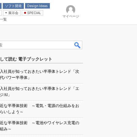
ソフト開発
Design Ideas
展示会
SPECIAL
マイページ
一覧
「電源技術」
イバ
して読む 電子ブックレット
入社員が知っておきたい半導体トレンド「次
代パワー半導体」
入社員が知っておきたい半導体トレンド「エ
ジAI」
近な半導体技術 ～電気・電源の仕組みをお
らいしよう～
近な半導体技術 ～電池やワイヤレス充電の
組み～