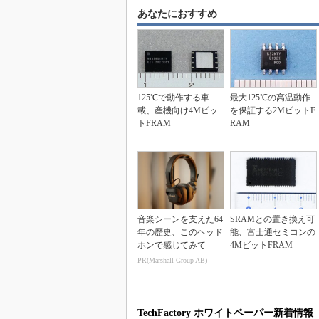
あなたにおすすめ
125℃で動作する車
最大125℃の高温動作
載、産機向け4Mビッ
を保証する2MビットF
トFRAM
RAM
音楽シーンを支えた64
SRAMとの置き換え可
年の歴史、このヘッド
能、富士通セミコンの
ホンで感じてみて
4MビットFRAM
PR(Marshall Group AB)
TechFactory ホワイトペーパー新着情報