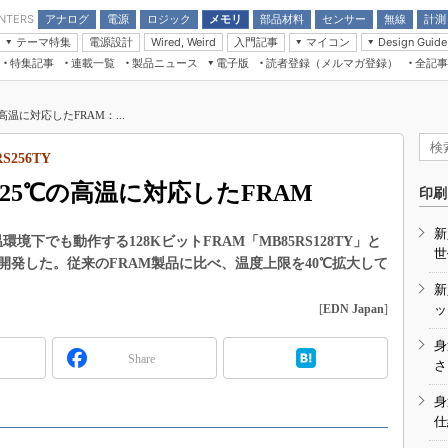
アナログ
電源
ロジック
メモリ
部品材料
センサー
無線
計測
ENTERS
テーマ特集
電源設計
入門記事
マイコン
Wired, Weird
Design Guide
アナログ機能回路
受動部品
特集記事
連載一覧
製品ニュース
電子版
読者登録（メルマガ登録）
全記事
計測機器
Microchip情報
モーター入門
マイコン講座
CEATEC
パワー関連と電源
機構部品
場から
EDN Japan×EE Times Japan統合電
EdgeTech＋
タイミングデバイス
オンデマンドセミナー
Q&Aで学ぶマイコン講座
子版
ディスプレイとドラ
温に対応したFRAM：...
録
TECHNO-FRONTIER
マイコン入門!! 必携用語集
電子ブックレット
計測とテスト
“徹底”活
S256TY
組込み/エッジコンピューティング展
信号源とパルス信号
25℃の高温に対応したFRAM
人とくるま展
印刷
/DCコン
Wired, Weird
AUTOMOTIVE WORLD
新
講座
境下でも動作する128KビットFRAM「MB85RS128TY」と
世
TY」を開発した。従来のFRAM製品に比べ、温度上限を40℃拡大して
新
[
EDN Japan
]
ッ
身
Share
座
さ
基礎知識
身
仕
DCとノイ