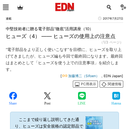
連載
2017年7月27日
中堅技術者に贈る電子部品“徹底”活用講座（10）
ヒューズ（4） ―― ヒューズの使用上の注意点
（1/3 ページ）
“電子部品をより正しく使いこなす”を目標に、ヒューズを取り上
げてきましたが、ヒューズ編も今回で最終回になります。最終回
はまとめとして「ヒューズを使う上での注意事項」を紹介しま
す。
[
加藤博二（Sifoen）
，EDN Japan]
PC用表示
関連情報
Share
Post
LINE
Hatena
ここまで繰り返し説明してきた通
り、ヒューズは安全規格の認定部品で