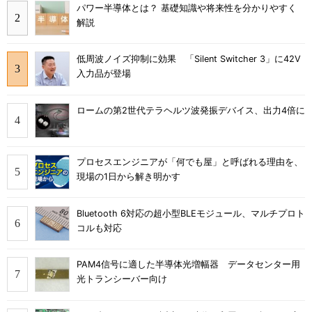
パワー半導体とは？ 基礎知識や将来性を分かりやすく
解説
低周波ノイズ抑制に効果 「Silent Switcher 3」に42V
入力品が登場
ロームの第2世代テラヘルツ波発振デバイス、出力4倍に
プロセスエンジニアが「何でも屋」と呼ばれる理由を、
現場の1日から解き明かす
Bluetooth 6対応の超小型BLEモジュール、マルチプロト
コルも対応
PAM4信号に適した半導体光増幅器 データセンター用
光トランシーバー向け