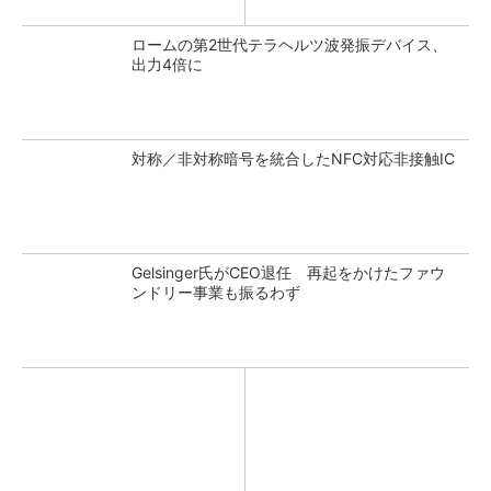
ロームの第2世代テラヘルツ波発振デバイス、
出力4倍に
対称／非対称暗号を統合したNFC対応非接触IC
Gelsinger氏がCEO退任 再起をかけたファウ
ンドリー事業も振るわず