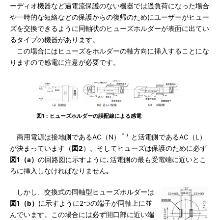
ーディオ機器など過電流保護のない機器では過負荷になった場合
や一時的な短絡などの保護からの復帰のためにユーザーがヒュー
ズを交換できるように同軸状のヒューズホルダーが表面に出てい
るタイプの機器があります。
この場合にはヒューズをホルダーの軸方向に挿入することにな
りますので感電に注意が必要です。
図1：ヒューズホルダーの誤配線による感電
＊）
商用電源は接地側であるAC（N）
と活電側であるAC（L）
が決まっています（
図2
）。そしてヒューズは保護のために必ず
図1（a）
の回路図に示すように､活電側の最も受電端に近いとこ
ろに挿入しなければなりません｡
しかし、交換式の同軸型ヒューズホルダーは
図1（b）
に示すように2つの端子が同軸上に並
んでいます。この場合には必ず開口部に近い端