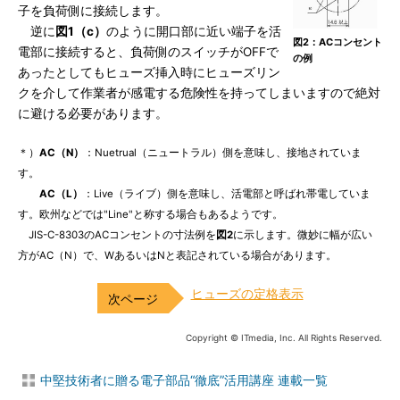
子を負荷側に接続します。
逆に
図1（c）
のように開口部に近い端子を活
図2：ACコンセント
電部に接続すると、負荷側のスイッチがOFFで
の例
あったとしてもヒューズ挿入時にヒューズリン
クを介して作業者が感電する危険性を持ってしまいますので絶対
に避ける必要があります。
＊）
AC（N）
：Nuetrual（ニュートラル）側を意味し、接地されていま
す。
AC（L）
：Live（ライブ）側を意味し、活電部と呼ばれ帯電していま
す。欧州などでは"Line"と称する場合もあるようです。
JIS-C-8303のACコンセントの寸法例を
図2
に示します。微妙に幅が広い
方がAC（N）で、WあるいはNと表記されている場合があります。
ヒューズの定格表示
Copyright © ITmedia, Inc. All Rights Reserved.
中堅技術者に贈る電子部品“徹底”活用講座 連載一覧