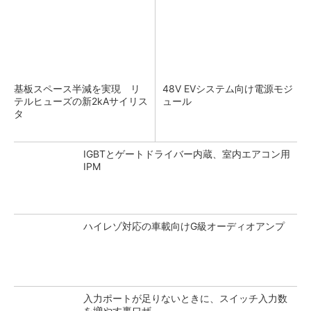
基板スペース半減を実現 リ
48V EVシステム向け電源モジ
テルヒューズの新2kAサイリス
ュール
タ
IGBTとゲートドライバー内蔵、室内エアコン用
IPM
ハイレゾ対応の車載向けG級オーディオアンプ
入力ポートが足りないときに、スイッチ入力数
を増やす裏ワザ