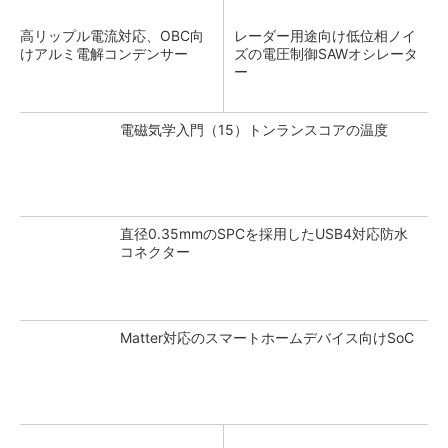
高リップル電流対応、OBC向
レーダー用途向け低位相ノイ
けアルミ電解コンデンサー
ズの電圧制御SAWオシレータ
ー
電磁気学入門（15）トンランスコアの温度
直径0.35mmのSPCを採用したUSB4対応防水
コネクター
Matter対応のスマートホームデバイス向けSoC