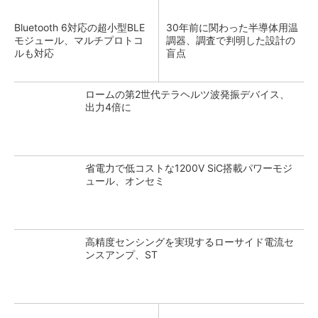
Bluetooth 6対応の超小型BLE
30年前に関わった半導体用温
モジュール、マルチプロトコ
調器、調査で判明した設計の
ルも対応
盲点
ロームの第2世代テラヘルツ波発振デバイス、
出力4倍に
省電力で低コストな1200V SiC搭載パワーモジ
ュール、オンセミ
高精度センシングを実現するローサイド電流セ
ンスアンプ、ST