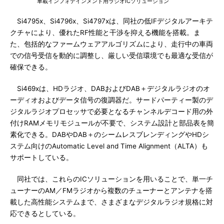
車載インフォテインメント用ラジオICソリューション
Si4795x、Si4796x、Si4797xは、同社の低IFデジタルアーキテ
クチャにより、優れたRF性能と干渉を抑える機能を搭載。ま
た、包括的なファームウェアアルゴリズムにより、走行中の車両
での信号受信を動的に調整し、厳しい受信環境でも最適な受信が
確保できる。
Si469xは、HDラジオ、DABおよびDAB＋デジタルラジオのオ
ーディオおよびデータ信号の復調器だ。サードパーティー製のデ
ジタルラジオプロセッサで必要となるチャンネルデコード用の外
付けRAMメモリモジュールが不要で、システム設計と部品表を簡
素化できる。DABやDAB＋のシームレスブレンディングやHDシ
ステム向けのAutomatic Level and Time Alignment（ALTA）も
サポートしている。
同社では、これらのICソリューションを用いることで、単一チ
ューナーのAM／FMラジオから複数のチューナーとアンテナを搭
載した高性能システムまで、さまざまなデジタルラジオ規格に対
応できるとしている。