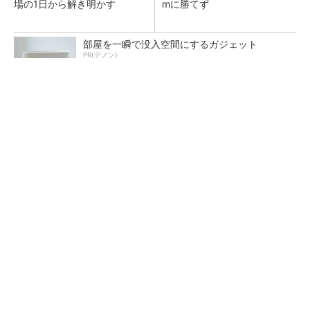
場の1日から解き明かす
mに勝てず
部屋を一瞬で没入空間にするガジェット
PR(デノン)
低周波ノイズ抑制に効果 「Silent Switcher
3」に42V入力品が登...
カメラなしで見守り可能 アンテナ一体型ミリ
波レーダー