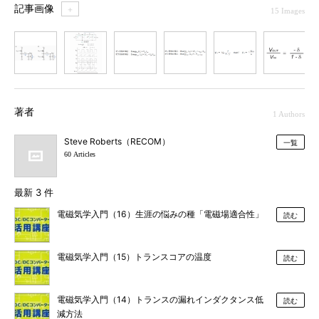
記事画像
＋
15 Images
1
2
3
4
5
6
7
著者
1 Authors
Steve Roberts（RECOM）
一覧
60 Articles
最新 3 件
電磁気学入門（16）生涯の悩みの種「電磁場適合性」
読む
電磁気学入門（15）トランスコアの温度
読む
電磁気学入門（14）トランスの漏れインダクタンス低
読む
減方法