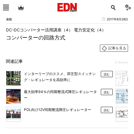
連載
2017年8月28日
DC-DCコンバーター活用講座（4） 電力安定化（4）
コンバーターの回路方式
記事を見る
関連記事
6 Articles
インターリーブのススメ、昇圧型スイッチン
読む
グ・レギュレータを高効率に
最大効率94％の同期整流式降圧レギュレータ
読む
ー
POL向け12V同期整流降圧レギュレーター
読む