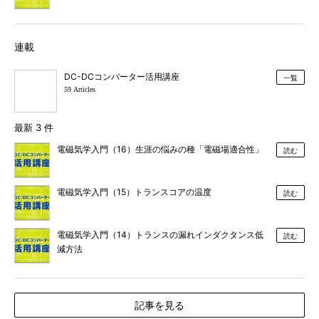
連載
DC-DCコンバーター活用講座
一覧
59 Articles
最新 3 件
電磁気学入門（16）生涯の悩みの種「電磁場適合性」
読む
電磁気学入門（15）トランスコアの温度
読む
電磁気学入門（14）トランスの漏れインダクタンス低
読む
減方法
記事を見る