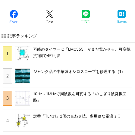
Share
Post
LINE
Hatena
記事ランキング
万能のタイマーIC「LMC555」がまだ驚かせる、可変抵
抗1個で4桁可変
ジャンク品の中華製オシロスコープを修理する（1）
10Hz～1MHzで周波数を可変する「のこぎり波発振回
路」
定番「TL431」2個の合わせ技、多用途な電流ミラー