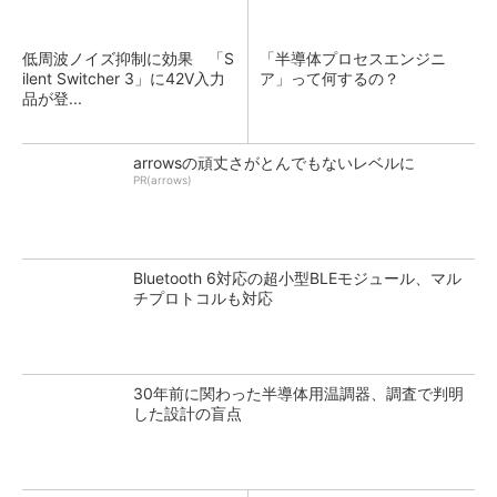
低周波ノイズ抑制に効果 「S
「半導体プロセスエンジニ
ilent Switcher 3」に42V入力
ア」って何するの？
品が登...
arrowsの頑丈さがとんでもないレベルに
PR(arrows)
Bluetooth 6対応の超小型BLEモジュール、マル
チプロトコルも対応
30年前に関わった半導体用温調器、調査で判明
した設計の盲点