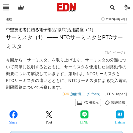
連載
2017年9月28日
中堅技術者に贈る電子部品“徹底”活用講座（11）
サーミスタ（1） ―― NTCサーミスタとPTCサー
ミスタ
（1/4 ページ）
今回から「サーミスタ」を取り上げます。サーミスタの分類につ
いて簡単に説明するとともに、サーミスタを使用した回路動作の
概要について解説していきます。第1回は、NTCサーミスタと
PTCサーミスタの違いとともに、NTCサーミスタによる突入電流
制限回路について考察します。
[
加藤博二（Sifoen）
，EDN Japan]
PC用表示
関連情報
Share
Post
LINE
Hatena