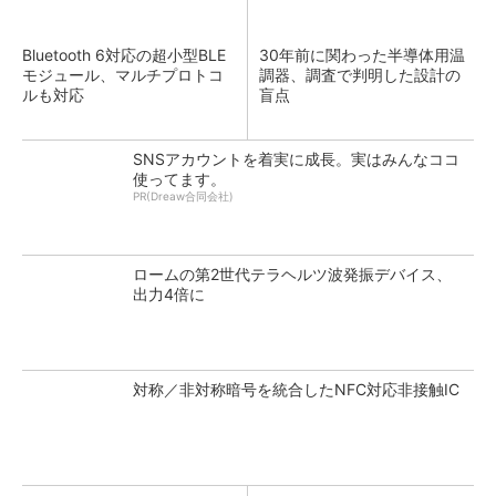
Bluetooth 6対応の超小型BLE
30年前に関わった半導体用温
モジュール、マルチプロトコ
調器、調査で判明した設計の
ルも対応
盲点
SNSアカウントを着実に成長。実はみんなココ
使ってます。
PR(Dreaw合同会社)
ロームの第2世代テラヘルツ波発振デバイス、
出力4倍に
対称／非対称暗号を統合したNFC対応非接触IC