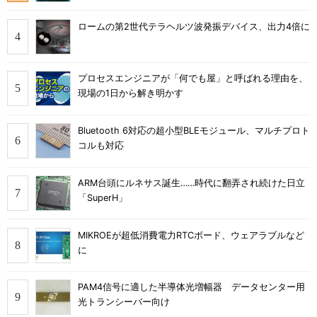
ロームの第2世代テラヘルツ波発振デバイス、出力4倍に
プロセスエンジニアが「何でも屋」と呼ばれる理由を、
現場の1日から解き明かす
Bluetooth 6対応の超小型BLEモジュール、マルチプロト
コルも対応
ARM台頭にルネサス誕生……時代に翻弄され続けた日立
「SuperH」
MIKROEが超低消費電力RTCボード、ウェアラブルなど
に
PAM4信号に適した半導体光増幅器 データセンター用
光トランシーバー向け