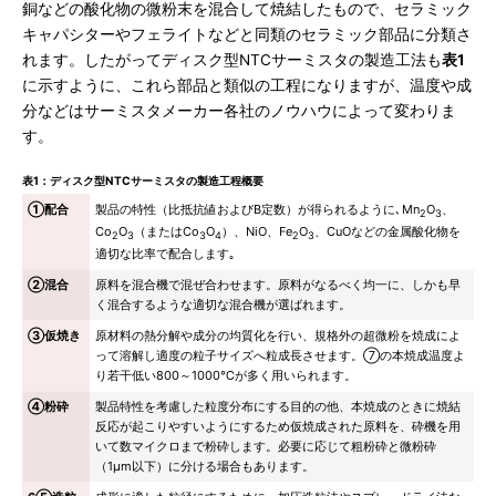
銅などの酸化物の微粉末を混合して焼結したもので、セラミック
キャパシターやフェライトなどと同類のセラミック部品に分類さ
れます。したがってディスク型NTCサーミスタの製造工法も
表1
に示すように、これら部品と類似の工程になりますが、温度や成
分などはサーミスタメーカー各社のノウハウによって変わりま
す。
表1：ディスク型NTCサーミスタの製造工程概要
①配合
製品の特性（比抵抗値およびB定数）が得られるように､Mn
O
、
2
3
Co
O
（またはCo
O
）、NiO、Fe
O
、CuOなどの金属酸化物を
2
3
3
4
2
3
適切な比率で配合します｡
②混合
原料を混合機で混ぜ合わせます。原料がなるべく均一に、しかも早
く混合するような適切な混合機が選ばれます。
③仮焼き
原材料の熱分解や成分の均質化を行い、規格外の超微粉を焼成によ
って溶解し適度の粒子サイズへ粒成長させます。⑦の本焼成温度よ
り若干低い800～1000℃が多く用いられます。
④粉砕
製品特性を考慮した粒度分布にする目的の他、本焼成のときに焼結
反応が起こりやすいようにするため仮焼成された原料を、砕機を用
いて数マイクロまで粉砕します。必要に応じて粗粉砕と微粉砕
（1μm以下）に分ける場合もあります。