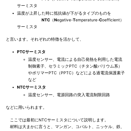
サーミスタ
温度が上昇した時に抵抗値が下がるタイプのものを
NTC
（
N
egative-
T
emperature-
C
oefficient）
サーミスタ
と言います。それぞれの特徴を活かして、
PTCサーミスタ
温度センサー、電流による自己発熱を利用した電流
制御素子、セラミックPTC（チタン酸バリウム系）
やポリマーPTC（PPTC）などによる過電流保護素子
など
NTCサーミスタ
温度センサー、電源回路の突入電流制限回路
などに用いられます。
ここでは最初にNTCサーミスタについて説明します。
材料は大まかに言うと、マンガン、コバルト、ニッケル、鉄、