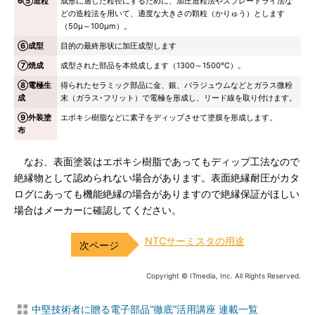
6⑤造粒
成形に適した粒径にするために、加圧造粒法やスプレードライ法な
どの造粒法を用いて、適度な大きさの顆粒（かりゅう）とします
（50μ～100μm）。
⑥成型
目的の最終形状に加圧成型します
⑦焼成
成型された部品を本焼成します（1300～1500℃）。
⑧電極生
得られたセラミック部品に金、銀、パラジュウムなどとガラス微粉
成
末（ガラス･フリット）で電極を形成し、リード線を取り付けます。
⑨外装塗
エポキシ樹脂などに素子をディップさせて塗膜を形成します。
布
なお、表面塗装はエポキシ樹脂であってもディップ工法なので
絶縁物として認められない場合があります。表面絶縁耐圧がカタ
ログにあっても機能絶縁の場合がありますので絶縁保証がほしい
場合はメーカーに確認してください。
NTCサーミスタの用途
Copyright © ITmedia, Inc. All Rights Reserved.
中堅技術者に贈る電子部品“徹底”活用講座 連載一覧