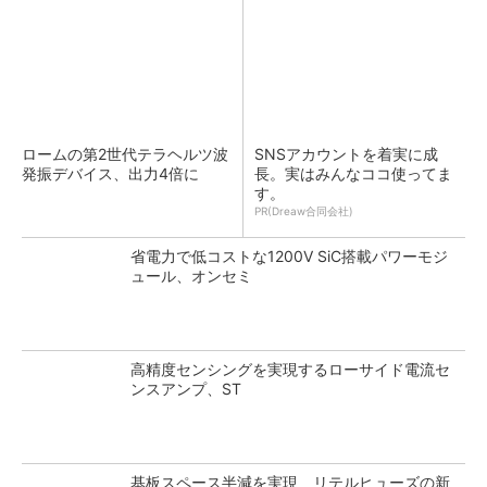
ロームの第2世代テラヘルツ波
SNSアカウントを着実に成
発振デバイス、出力4倍に
長。実はみんなココ使ってま
す。
PR(Dreaw合同会社)
省電力で低コストな1200V SiC搭載パワーモジ
ュール、オンセミ
高精度センシングを実現するローサイド電流セ
ンスアンプ、ST
基板スペース半減を実現 リテルヒューズの新