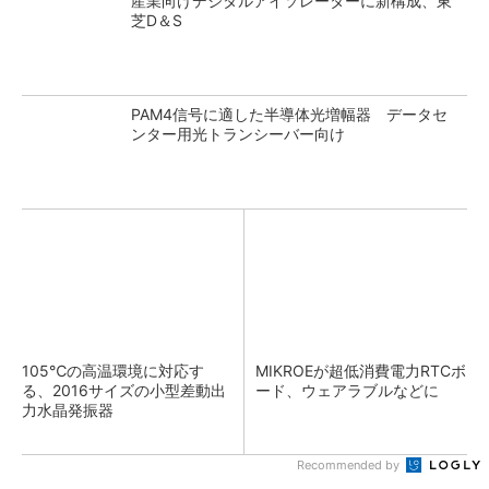
産業向けデジタルアイソレーターに新構成、東
芝D＆S
PAM4信号に適した半導体光増幅器 データセ
ンター用光トランシーバー向け
105℃の高温環境に対応す
MIKROEが超低消費電力RTCボ
る、2016サイズの小型差動出
ード、ウェアラブルなどに
力水晶発振器
Recommended by