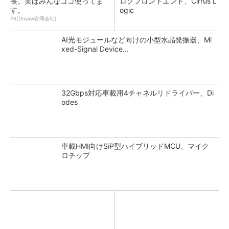
長。実はみんなココ使ってま
ログフロントエンド、Cirrus L
す。
ogic
PR(Dreaw合同会社)
AI光モジュールなど向けの小型水晶発振器、Mi
xed-Signal Device...
32Gbps対応車載用4チャネルリドライバー、Di
odes
車載HMI向けSiP型ハイブリッドMCU、マイク
ロチップ