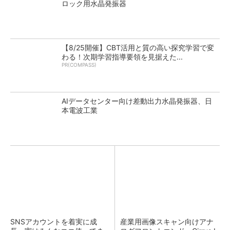
ロック用水晶発振器
【8/25開催】CBT活用と質の高い探究学習で変
わる！次期学習指導要領を見据えた...
PR(COMPASS)
AIデータセンター向け差動出力水晶発振器、日
本電波工業
SNSアカウントを着実に成
産業用画像スキャン向けアナ