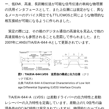
ー、低EMI、高速、長距離伝送が可能な信号伝達の単純な物理層
の汎用インタフェースとして、また上位層には規定がなく、異な
るメーカーのデバイス同士でもTTL/CMOSと同じような物理的な
相互接続が可能になるように作られました。
策定の際には、その後のデジタル通信の高速化を見込んで他の
高速規格からも参照されることも意図して作られました。また
2001年にANSI/TIA/EIA-644-Aとして更新されています。
図1：TIA/EIA-644 LVDS 送受信の構成と出力仕様
（クリ
ックで拡大）
出典:TIA/EIA-644-A Electrical Characteristics of Low Volt
age Differential Signaling (LVDS) Interface Circuits
TIA/EIA-644-A（LVDS）は差動ドライバーの出力特性と差動
レシーバーの入力特性を定義しています。差動上の1, 0信号の論
理条件やDC/AC特性は規定されていますが、物理的なケーブルや