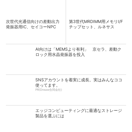
次世代光通信向けの差動出力
第3世代MRDIMM用メモリI/F
発振器用IC、セイコーNPC
チップセット、ルネサス
AI向けは「MEMSより有利」 京セラ、差動ク
ロック用水晶発振器を投入
SNSアカウントを着実に成長。実はみんなココ
使ってます。
PR(Dreaw合同会社)
エッジコンピューティングに最適なストレージ
製品を選ぶには