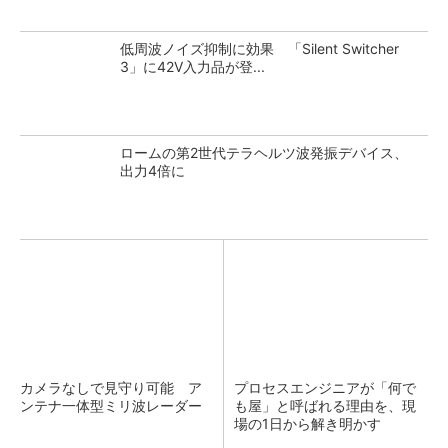
低周波ノイズ抑制に効果 「Silent Switcher
3」に42V入力品が登...
ロームの第2世代テラヘルツ波発振デバイス、
出力4倍に
カメラなしで見守り可能 ア
プロセスエンジニアが「何で
ンテナ一体型ミリ波レーダー
も屋」と呼ばれる理由を、現
場の1日から解き明かす