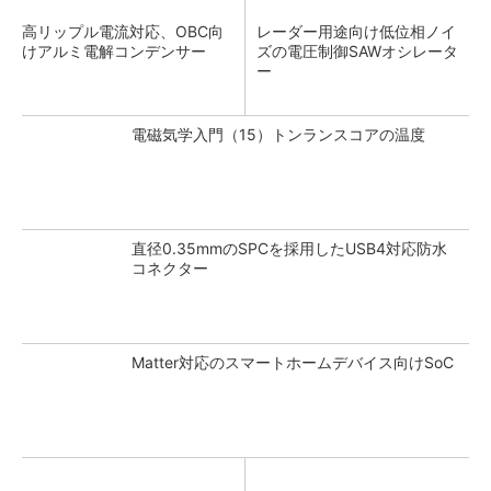
高リップル電流対応、OBC向
レーダー用途向け低位相ノイ
けアルミ電解コンデンサー
ズの電圧制御SAWオシレータ
ー
電磁気学入門（15）トンランスコアの温度
直径0.35mmのSPCを採用したUSB4対応防水
コネクター
Matter対応のスマートホームデバイス向けSoC