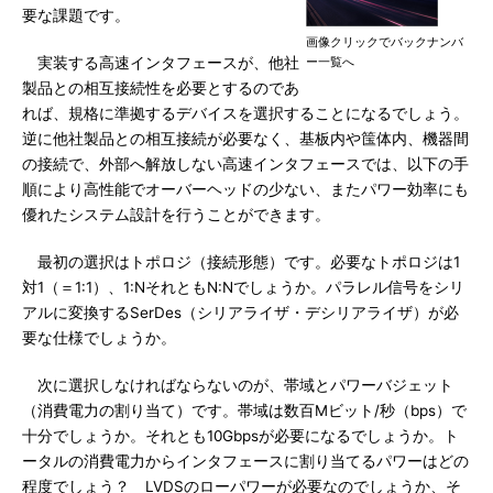
要な課題です。
画像クリックでバックナンバ
実装する高速インタフェースが、他社
ー一覧へ
製品との相互接続性を必要とするのであ
れば、規格に準拠するデバイスを選択することになるでしょう。
逆に他社製品との相互接続が必要なく、基板内や筺体内、機器間
の接続で、外部へ解放しない高速インタフェースでは、以下の手
順により高性能でオーバーヘッドの少ない、またパワー効率にも
優れたシステム設計を行うことができます。
最初の選択はトポロジ（接続形態）です。必要なトポロジは1
対1（＝1:1）、1:NそれともN:Nでしょうか。パラレル信号をシリ
アルに変換するSerDes（シリアライザ・デシリアライザ）が必
要な仕様でしょうか。
次に選択しなければならないのが、帯域とパワーバジェット
（消費電力の割り当て）です。帯域は数百Mビット/秒（bps）で
十分でしょうか。それとも10Gbpsが必要になるでしょうか。ト
ータルの消費電力からインタフェースに割り当てるパワーはどの
程度でしょう？ LVDSのローパワーが必要なのでしょうか、そ