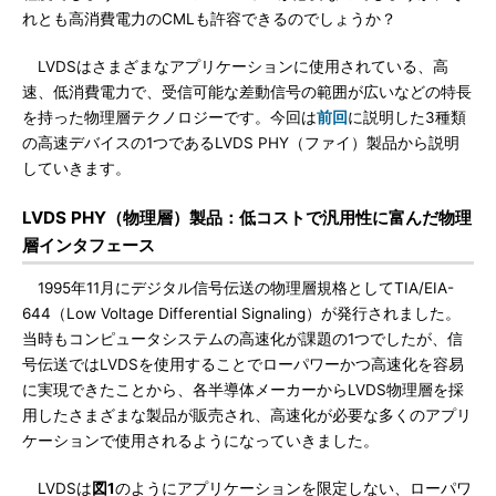
れとも高消費電力のCMLも許容できるのでしょうか？
LVDSはさまざまなアプリケーションに使用されている、高
速、低消費電力で、受信可能な差動信号の範囲が広いなどの特長
を持った物理層テクノロジーです。今回は
前回
に説明した3種類
の高速デバイスの1つであるLVDS PHY（ファイ）製品から説明
していきます。
LVDS PHY（物理層）製品：低コストで汎用性に富んだ物理
層インタフェース
1995年11月にデジタル信号伝送の物理層規格としてTIA/EIA-
644（Low Voltage Differential Signaling）が発行されました。
当時もコンピュータシステムの高速化が課題の1つでしたが、信
号伝送ではLVDSを使用することでローパワーかつ高速化を容易
に実現できたことから、各半導体メーカーからLVDS物理層を採
用したさまざまな製品が販売され、高速化が必要な多くのアプリ
ケーションで使用されるようになっていきました。
LVDSは
図1
のようにアプリケーションを限定しない、ローパワ