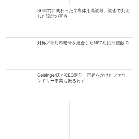
30年前に関わった半導体用温調器、調査で判明
した設計の盲点
対称／非対称暗号を統合したNFC対応非接触IC
Gelsinger氏がCEO退任 再起をかけたファウ
ンドリー事業も振るわず