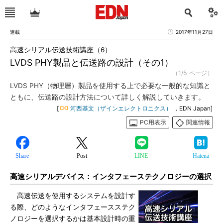
連載
2017年11月27日
高速シリアル伝送技術講座（6）
LVDS PHY製品と伝送路の設計（その1）
（1/5 ページ）
LVDS PHY（物理層）製品を使用する上で必要な一般的な知識と
ともに、伝送路の設計方法について詳しく解説していきます。
[
河西基文（ザインエレクトロニクス）
，EDN Japan]
PC用表示
関連情報
Share
Post
LINE
Hatena
高速シリアルデバイス：インタフェーステクノロジーの選択
高速伝送を使用するシステムを設計す
る際、どのようなインタフェースステク
ノロジーを選択するかは基本設計時の重