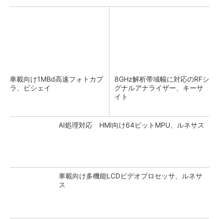
車載向け1MBd高速フォトカプ
8GHz解析帯域幅に対応のRFシ
ラ、ビシェイ
グナルアナライザー、キーサ
イト
AI処理対応 HMI向け64ビットMPU、ルネサス
車載向け多機能LCDビデオプロセッサ、ルネサ
ス