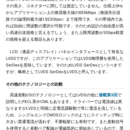
その長さ、コネクターに関しては規定していません。仕様上0Hz
からアプリケーション上の推奨最大値の655Mbps（無損失伝送
路での論理的最大値1.923Gbps）まで使用でき、その帯域内であ
れば自由に周波数の選択が可能です。そのため設計の自由度が高
い高速伝送規格と言えるでしょう。また上限周波数が3Gbps程度
の規格を超える製品もあります。
LCD（液晶ディスプレイ）パネルインタフェースとして有名な
LVDSですが、このアプリケーションではLVDS物理層を使用した
SerDesを意味しています。そのためLVDS SerDesというべきで
すが、略称としてLVDS SerDesをLVDSと呼んでいます。
その他のテクノロジーとの比較
高速差動I/OのテクノロジーとしてはLVDSの他に
連載第3回
で
説明したPECL系やCMLもあります。ドライバーでは電流値は異
なりますがLVDSと同様に定電流源駆動で常に電流を流している
ため、シングルエンドCMOSロジックのようにスイッチング時に
大きい貫通電流が流れず、不要輻射にも有利です。また差動信号
を使用すると差動ペア配線が電磁気的に密結合しているので、受