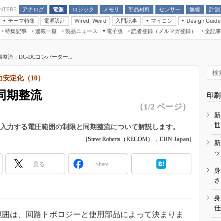
アナログ
電源
ロジック
メモリ
部品材料
センサー
無線
計測
ENTERS
テーマ特集
電源設計
入門記事
マイコン
Wired, Weird
Design Guide
アナログ機能回路
受動部品
特集記事
連載一覧
製品ニュース
電子版
読者登録（メルマガ登録）
全記事
計測機器
Microchip情報
モーター入門
マイコン講座
CEATEC
パワー関連と電源
機構部品
場から
EDN Japan×EE Times Japan統合電
EdgeTech＋
タイミングデバイス
オンデマンドセミナー
Q&Aで学ぶマイコン講座
子版
ディスプレイとドラ
流：DC-DCコンバーター...
録
TECHNO-FRONTIER
マイコン入門!! 必携用語集
電子ブックレット
計測とテスト
“徹底”活
力安定化（10）
組込み/エッジコンピューティング展
信号源とパルス信号
同期整流
人とくるま展
印刷
/DCコン
Wired, Weird
（1/2 ページ）
AUTOMOTIVE WORLD
新
講座
世
ーに入力する電圧範囲の制限と同期整流について解説します。
[
Steve Roberts（RECOM）
，
EDN Japan
]
新
ッ
見る
Share
身
座
さ
基礎知識
身
仕
DCとノイ
範囲は、回路トポロジーと使用部品によって決まりま