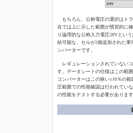
110V
もちろん、公称電圧の選択はトラ
在では上に示した範囲が慣習的に
り論理的な公称入力電圧28Vという
給可能な、セルが2個追加された軍用
ンバーターです。
レギュレーションされていないコン
す。データシートの仕様はこの範囲
コンバーターはこの狭い±10％の
圧範囲での性能確認は行われてい
の性能をテストする必要がありま