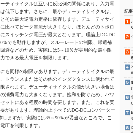
ューティサイクルは互いに反比例の関係にあり、入力電
駆動入門講
ルは低下します。さらに、最小デューティサイクルは、
記事
流とその最大逆電力定格に依存します。デューティサイ
流に比べてピーク電流が大きくなり、ほとんどのトポロ
活用設計」
にスイッチング電圧が最大となります。理論上DC-DC
0％でも動作しますが、スルーレートの制限、帰還補
G
回避などのため、実際には5～10％が実用的な最小限
価試験はど
入力できる最大電圧を制限します。
Thread
にも同様の制限があります。デューティサイクルの最
と、トランスまたはその他のインダクタンスに使われて
Z-Wave
制限されます。デューティサイクルの値が大きい場合は
チの消費電力も大きくなります。飽和を防ぐため、パワ
リセットにある程度の時間を要します。また、これを実
要があります。理論的上すべてのDC-DCコンバーター
作しますが、実際には85～90％が妥当なところで、こ
小電圧を制限します。