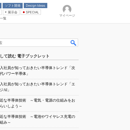
ソフト開発
Design Ideas
展示会
SPECIAL
マイページ
一覧
「電源技術」
イバ
して読む 電子ブックレット
入社員が知っておきたい半導体トレンド「次
代パワー半導体」
入社員が知っておきたい半導体トレンド「エ
ジAI」
近な半導体技術 ～電気・電源の仕組みをお
らいしよう～
近な半導体技術 ～電池やワイヤレス充電の
組み～