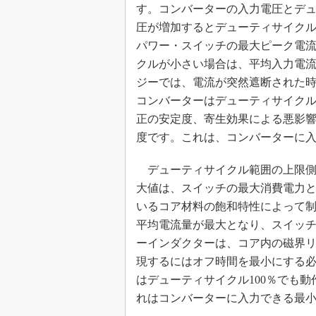
す。コンバーターの入力電圧とデ
めざせ高効率！ モーター
圧が増加するとデューティサイク
座
パワー・スイッチの最大ピーク電
Bluetooth mesh入門
クルが小さい場合は、平均入力電
「SPICEの仕組みとその
ジーでは、電流が突然遮断された時
最新記事一覧
コンバーターはデューティサイクル
計測器メーカーから見た5
正の安定度、寄生効果による悪影響
USB Type-Cの登場で評
う変わる？
度です。これは、コンバーターに
IoT時代の無線規格を知る【
編】
デューティサイクル範囲の上限側
大値は、スイッチの最大消費電力
IoT時代の無線規格を知る【
編】
いるコア材料の飽和特性によって
平均電流量が最大となり、スイッ
ーインダクターは、コア内の磁界
現するにはオフ時間を最小にする必
はデューティサイクル100％でも動
れはコンバーターに入力できる最