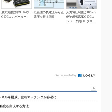
最大変換効率93％のD
広範囲の負電圧から正
入力電圧範囲が8V～3
C-DCコンバーター
電圧を得る回路
6Vの絶縁型DC-DCコ
ンバータ向けHブリッ
ジドライバIC
Recommended by
PR
チャンネルを構成、位相マッチングが容易に
の精度を実現する方法