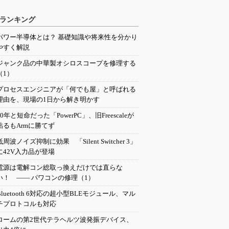
ランキング
パワー半導体とは？ 基礎知識や将来性を分かり
やすく解説
ジャンク品の中華製オシロスコープを修理する
（1）
プロセスエンジニアが「何でも屋」と呼ばれる
理由を、現場の1日から解き明かす
20年と短命だった「PowerPC」、旧Freescaleが
粘るもArmに勝てず
低周波ノイズ抑制に効果 「Silent Switcher 3」
に42V入力品が登場
電源は電解コン総取っ換えだけでは直らな
い！ ―― パワコンの修理（1）
Bluetooth 6対応の超小型BLEモジュール、マル
チプロトコルも対応
ロームの第2世代テラヘルツ波発振デバイス、