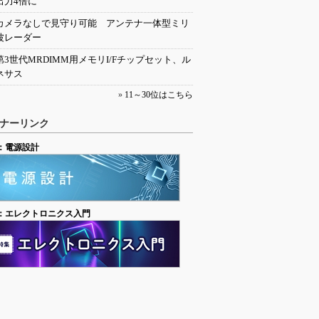
出力4倍に
カメラなしで見守り可能 アンテナ一体型ミリ
波レーダー
第3世代MRDIMM用メモリI/Fチップセット、ル
ネサス
»
11～30位はこちら
ナーリンク
：電源設計
：エレクトロニクス入門