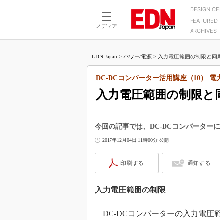
DESIGN C
FEATURED
モーター
LSI
メディア
ARCHIVES
電源設計
マイコン
プロセスエンジニアの現
カーボンニュートラルへの挑戦
FPGA
EDN Japan
>
パワー/電源
>
入力電圧範囲の制限と同期整
マイクロプロセッサ懐古
IoT×製造業
中堅技術者に贈る電子部品
DC-DCコンバーター活用講座（10） 電
つながるクルマ
用講座
入力電圧範囲の制限と
エレクトロニクス入門
たった2つの式で始めるDC
バーターの設計
5G（EE Times Japan）
DC-DCコンバーター活用
医療エレ（EE Times Japan）
今回の記事では、DC-DCコンバータ
Wired, Weird
製品解剖（EE Times Japan）
2017年12月04日 11時00分 公開
マイコン講座
印刷する
通知する
Q&Aで学ぶマイコン講座
高速シリアル伝送技術講
入力電圧範囲の制限
記録計／データロガーの
アナログ設計のきほん／A
DC-DCコンバーターの入力電圧
ズ編