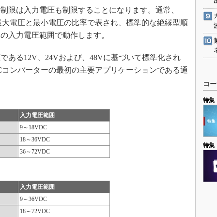
制限は入力電圧も制限することになります。通常、
は最大電圧と最小電圧の比率で表され、標準的な絶縁型順
1の入力電圧範囲で動作します。
る12V、24Vおよび、48Vに基づいて標準化され
DCコンバーターの最初の主要アプリケーションである通
コー
特集
入力電圧範囲
9～18VDC
18～36VDC
特集
36～72VDC
入力電圧範囲
9～36VDC
18～72VDC