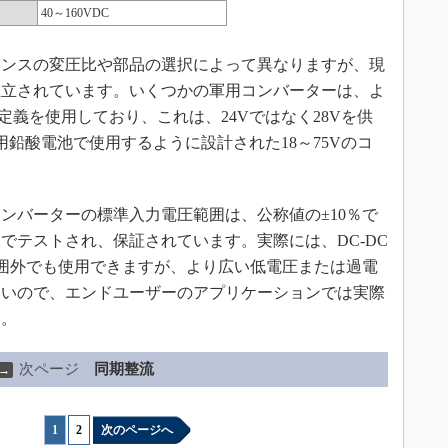
40～160VDC
ンスの変圧比や部品の選択によって異なりますが、現
確立されています。いくつかの軍用コンバーターは、よ
定義を使用しており、これは、24Vではなく28Vを供
鉛酸電池で使用するように設計された18～75Vのコ
バーターの標準入力電圧範囲は、公称値の±10％で
でテストされ、保証されています。実際には、DC-DC
範囲外でも使用できますが、より広い低電圧または過電
ないので、エンドユーザーのアプリケーションでは実際
す。
次ページ
同期整流
→
1
|
2
次のページへ