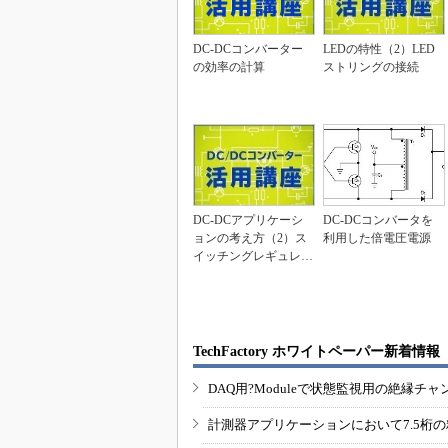
DC-DCコンバーター
LEDの特性（2）LED
の効率の計算
ストリングの接続
DC-DCアプリケーシ
DC-DCコンバータを
ョンの考え方（2）ス
利用した倍電圧電源
イッチングレギュレー
ターとDC-DCコ...
TechFactory ホワイトペーパー新着情報
DAQ用?Moduleで状態監視用の絶縁
計測器アプリケーションにおいて7.5桁