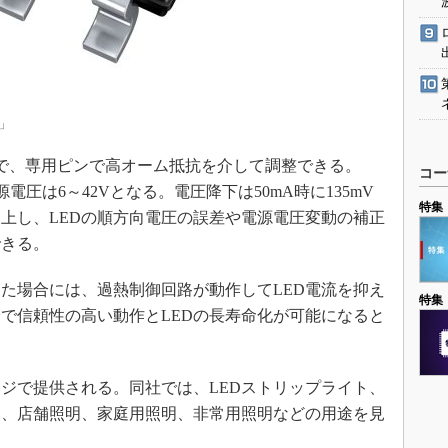
U」
mAで、専用ピンで高オーム抵抗を介して調整できる。
コー
源電圧は6～42Vとなる。電圧降下は50mA時に135mV
特集
上し、LEDの順方向電圧の誤差や電源電圧変動の補正
できる。
た場合には、過熱制御回路が動作してLED電流を抑え
特集
で信頼性の高い動作とLEDの長寿命化が可能になると
ケージで提供される。同社では、LEDストリップライト、
レイ、店舗照明、家庭用照明、非常用照明などの用途を見