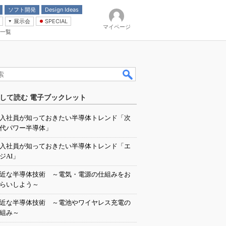
ソフト開発
Design Ideas
展示会
SPECIAL
マイページ
一覧
「電源技術」
イバ
して読む 電子ブックレット
入社員が知っておきたい半導体トレンド「次
代パワー半導体」
入社員が知っておきたい半導体トレンド「エ
ジAI」
近な半導体技術 ～電気・電源の仕組みをお
らいしよう～
近な半導体技術 ～電池やワイヤレス充電の
組み～