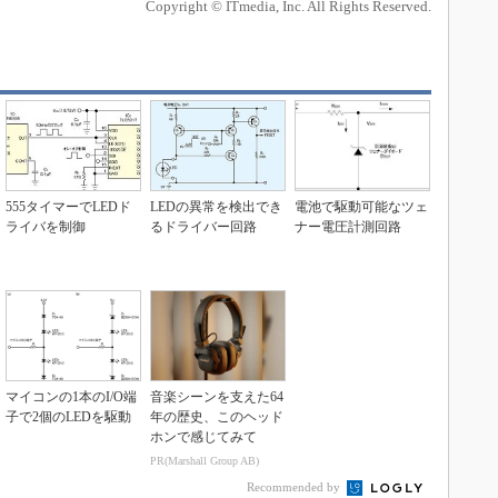
Copyright © ITmedia, Inc. All Rights Reserved.
555タイマーでLEDド
LEDの異常を検出でき
電池で駆動可能なツェ
ライバを制御
るドライバー回路
ナー電圧計測回路
マイコンの1本のI/O端
音楽シーンを支えた64
子で2個のLEDを駆動
年の歴史、このヘッド
ホンで感じてみて
PR(Marshall Group AB)
Recommended by