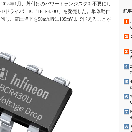
018年1月、外付けのパワートランジスタを不要にし
駆動入門講
DドライバーIC「BCR430U」を発売した。単体動作
記事
施し、電圧降下を50mA時に135mVまで抑えることが
活用設計」
G
価試験はど
Thread
Z-Wave