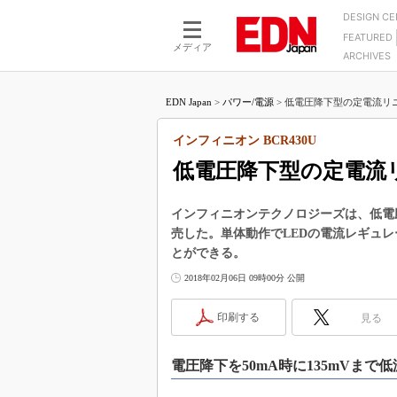
DESIGN C
FEATURED
モーター
LSI
メディア
ARCHIVES
電源設計
マイコン
プロセスエンジニアの現
カーボンニュートラルへの挑戦
FPGA
EDN Japan
>
パワー/電源
>
低電圧降下型の定電流リニア
マイクロプロセッサ懐古
IoT×製造業
中堅技術者に贈る電子部品
インフィニオン BCR430U
つながるクルマ
用講座
低電圧降下型の定電流リ
エレクトロニクス入門
たった2つの式で始めるDC
バーターの設計
5G（EE Times Japan）
DC-DCコンバーター活用
インフィニオンテクノロジーズは、低電圧降
医療エレ（EE Times Japan）
売した。単体動作でLEDの電流レギュレ
Wired, Weird
製品解剖（EE Times Japan）
とができる。
マイコン講座
2018年02月06日 09時00分 公開
Q&Aで学ぶマイコン講座
印刷する
見る
高速シリアル伝送技術講
記録計／データロガーの
電圧降下を50mA時に135mVまで低
アナログ設計のきほん／A
ズ編