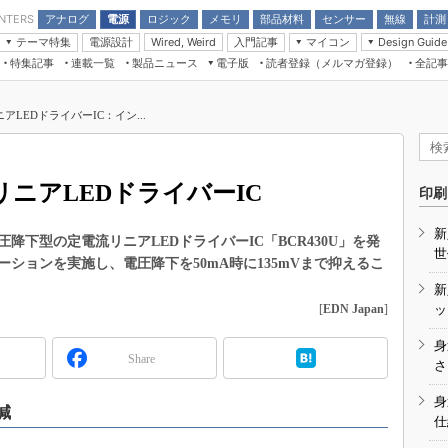
アナログ
電源
ロジック
メモリ
部品材料
センサー
無線
計測
ENTERS
テーマ特集
電源設計
入門記事
マイコン
Wired, Weird
Design Guide
アナログ機能回路
受動部品
特集記事
連載一覧
製品ニュース
電子版
読者登録（メルマガ登録）
全記事
計測機器
Microchip情報
モーター入門
マイコン講座
CEATEC
パワー関連と電源
機構部品
場から
EDN Japan×EE Times Japan統合電
EdgeTech＋
タイミングデバイス
オンデマンドセミナー
Q&Aで学ぶマイコン講座
子版
ディスプレイとドラ
LEDドライバーIC：イン...
録
TECHNO-FRONTIER
マイコン入門!! 必携用語集
電子ブックレット
計測とテスト
“徹底”活
組込み/エッジコンピューティング展
信号源とパルス信号
ニアLEDドライバーIC
人とくるま展
印刷
/DCコン
Wired, Weird
AUTOMOTIVE WORLD
新
講座
下型の定電流リニアLEDドライバーIC「BCR430U」を発
世
ーションを実施し、電圧降下を50mA時に135mVまで抑えるこ
新
[
EDN Japan
]
ッ
身
Share
座
さ
基礎知識
身
減
仕
DCとノイ