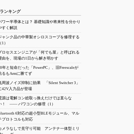
ランキング
パワー半導体とは？ 基礎知識や将来性を分かり
やすく解説
ジャンク品の中華製オシロスコープを修理する
（1）
プロセスエンジニアが「何でも屋」と呼ばれる
理由を、現場の1日から解き明かす
20年と短命だった「PowerPC」、旧Freescaleが
粘るもArmに勝てず
低周波ノイズ抑制に効果 「Silent Switcher 3」
に42V入力品が登場
電源は電解コン総取っ換えだけでは直らな
い！ ―― パワコンの修理（1）
Bluetooth 6対応の超小型BLEモジュール、マル
チプロトコルも対応
カメラなしで見守り可能 アンテナ一体型ミリ