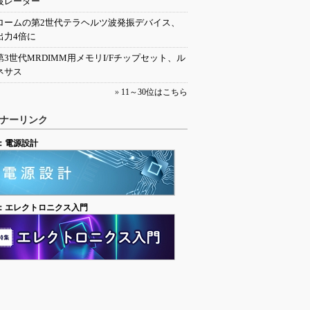
波レーダー
ロームの第2世代テラヘルツ波発振デバイス、
出力4倍に
第3世代MRDIMM用メモリI/Fチップセット、ル
ネサス
»
11～30位はこちら
ナーリンク
：電源設計
：エレクトロニクス入門