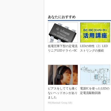
あなたにおすすめ
低電圧降下型の定電流
LEDの特性（2）LED
リニアLEDドライバIC
ストリングの接続
ピアスをしてても痛く
電源ICを使ったLEDの
ないヘッドホンがあり
定電流駆動回路
ました
PR(Marshall Group AB)