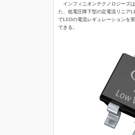
インフィニオンテクノロジーズは2
めざせ高効率！ モーター
た、低電圧降下型の定電流リニアLE
座
でLEDの電流レギュレーションを実
Bluetooth mesh入門
できる。
「SPICEの仕組みとその
最新記事一覧
計測器メーカーから見た5
USB Type-Cの登場で評
う変わる？
IoT時代の無線規格を知る【
編】
IoT時代の無線規格を知る【
編】