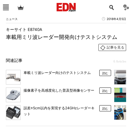
ニュース
2018年4月5日
キーサイト E8740A
車載用ミリ波レーダー開発向けテストシステム
記事を見る
関連記事
6 Articles
車載ミリ波レーダー向けのテストシステム
読む
撮像素子を高感度化した普及型画像センサー
読む
誤差±5cm以内を実現する24GHzレーダーキ
読む
ット