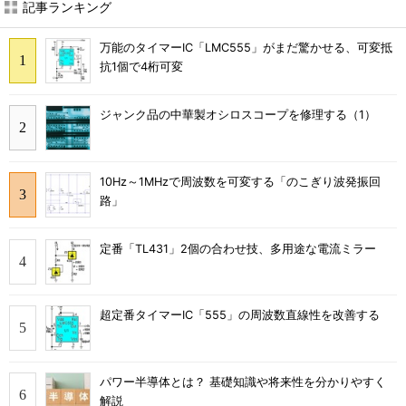
記事ランキング
万能のタイマーIC「LMC555」がまだ驚かせる、可変抵
抗1個で4桁可変
ジャンク品の中華製オシロスコープを修理する（1）
10Hz～1MHzで周波数を可変する「のこぎり波発振回
路」
定番「TL431」2個の合わせ技、多用途な電流ミラー
超定番タイマーIC「555」の周波数直線性を改善する
パワー半導体とは？ 基礎知識や将来性を分かりやすく
解説