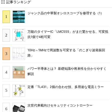
記事ランキング
ジャンク品の中華製オシロスコープを修理する（1）
万能のタイマーIC「LMC555」がまだ驚かせる、可変抵
抗1個で4桁可変
10Hz～1MHzで周波数を可変する「のこぎり波発振回
路」
パワー半導体とは？ 基礎知識や将来性を分かりやすく
解説
定番「TL431」2個の合わせ技、多用途な電流ミラー
次世代車載向けセキュリティコントローラー