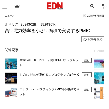
ニュース
2018年5月15日
ルネサス ISL91302B、ISL91301x
高い電力効率を小さい面積で実現するPMIC
記事を見る
関連記事
6 Articles
車載SoC「R-Car H3」向けPMICチップセッ
読む
ト
1.1V出力時の効率91％のプログラマブルPMIC
読む
エナジーハーベスティングPMICを評価するキ
読む
ット