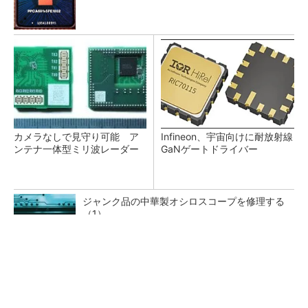
カメラなしで見守り可能 ア
Infineon、宇宙向けに耐放射線
ンテナ一体型ミリ波レーダー
GaNゲートドライバー
ジャンク品の中華製オシロスコープを修理する
（1）
低周波ノイズ抑制に効果 「Silent Switcher
3」に42V入力品が登...