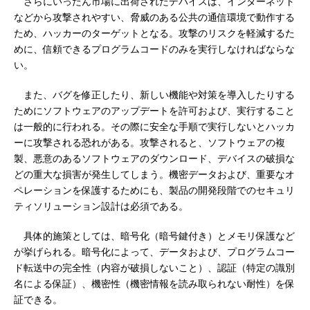
さらにいったん市場に出荷されたデバイスは、インターネット
などから攻撃されやすい、脅威のある公共の通信環境で動作する
ため、ハッカーのターゲットとなる。攻撃のリスクを軽減するた
めに、信頼できるプログラムコードのみを実行しなければならな
い。
また、バグを修正したり、新しい機能や対策を導入したりする
ためにソフトウェアのアップデートを許可および、実行すること
は一般的に行われる。その際に安全な手順で実行しないとハッカ
ーに攻撃される恐れがある。攻撃されると、ソフトウェアの複
製、悪意のあるソフトウェアのダウンロード、デバイスの破損な
どの重大な損害が発生してしまう。機密データおよび、重要なオ
ペレーションを保護するためにも、製品の開発段階でのセキュリ
ティソリューション設計は必須である。
具体的施策としては、暗号化（暗号鍵付き）とメモリ保護など
が挙げられる。暗号化によって、データおよび、プログラムコー
ド転送中の完全性（内容が破損しないこと）、認証（特定の識別
名による保証）、機密性（機密情報を読み取られない耐性）を保
証できる。