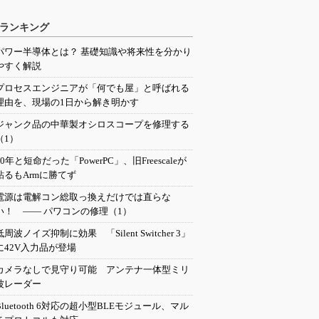
ランキング
パワー半導体とは？ 基礎知識や将来性を分かり
やすく解説
プロセスエンジニアが「何でも屋」と呼ばれる
理由を、現場の1日から解き明かす
ジャンク品の中華製オシロスコープを修理する
（1）
20年と短命だった「PowerPC」、旧Freescaleが
粘るもArmに勝てず
電源は電解コン総取っ換えだけでは直らな
い！ ―― パワコンの修理（1）
低周波ノイズ抑制に効果 「Silent Switcher 3」
に42V入力品が登場
カメラなしで見守り可能 アンテナ一体型ミリ
波レーダー
Bluetooth 6対応の超小型BLEモジュール、マル