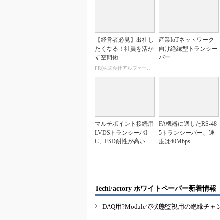
【経営者必見】出社し
産業IoTネットワーク
たくなる！社員を活か
向け絶縁型トランシー
す空間術
バー
PR(株式会社アルファーテクノ)
マルチポイント接続用
FA機器に適したRS-48
LVDSトランシーバI
5トランシーバー、速
C、ESD耐性が高い
度は40Mbps
TechFactory ホワイトペーパー新着情報
DAQ用?Moduleで状態監視用の絶縁