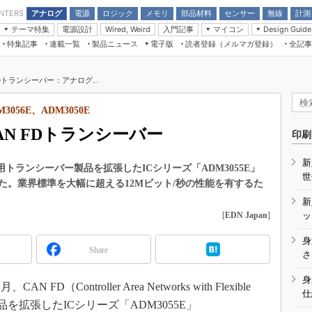
アナログ
電源
ロジック
メモリ
部品材料
センサー
無線
計測
ENTERS
テーマ特集
電源設計
入門記事
マイコン
Wired, Weird
Design Guide
アナログ機能回路
受動部品
特集記事
連載一覧
製品ニュース
電子版
読者登録（メルマガ登録）
全記事
計測機器
Microchip情報
モーター入門
マイコン講座
CEATEC
パワー関連と電源
機構部品
場から
EDN Japan×EE Times Japan統合電
EdgeTech＋
タイミングデバイス
オンデマンドセミナー
Q&Aで学ぶマイコン講座
子版
ディスプレイとドラ
FDトランシーバー：アナログ...
録
TECHNO-FRONTIER
マイコン入門!! 必携用語集
電子ブックレット
計測とテスト
“徹底”活
056E、ADM3050E
組込み/エッジコンピューティング展
信号源とパルス信号
AN FDトランシーバー
人とくるま展
印刷
/DCコン
Wired, Weird
AUTOMOTIVE WORLD
新
講座
用トランシーバー製品を拡張したICシリーズ「ADM3055E」
世
発表した。業界標準を大幅に超える12Mビット/秒の性能を有するた
新
[
EDN Japan
]
ッ
身
Share
座
さ
基礎知識
身
（Controller Area Networks with Flexible
仕
DCとノイ
製品を拡張したICシリーズ「ADM3055E」