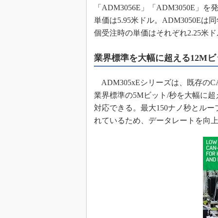
「ADM3056E」「ADM3050E」
めざせ高効率！ モーター
座
単価は5.95米ドル。ADM3050Eは
個受注時の単価はそれぞれ2.25米ド
Bluetooth mesh入門
「SPICEの仕組みとその
最新記事一覧
業界標準を大幅に超える12Mビ
計測器メーカーから見た5
ADM305xEシリーズは、既存の
USB Type-Cの登場で評
う変わる？
業界標準の5Mビット/秒を大幅に超
対応できる。最大150ナノ秒とルー
IoT時代の無線規格を知る【
編】
れているため、データレートを向
IoT時代の無線規格を知る【
編】