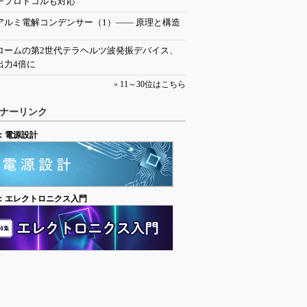
チプロトコルも対応
アルミ電解コンデンサー（1）―― 原理と構造
ロームの第2世代テラヘルツ波発振デバイス、
出力4倍に
»
11～30位はこちら
ナーリンク
：電源設計
：エレクトロニクス入門