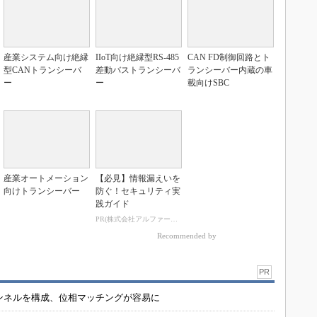
産業システム向け絶縁
IIoT向け絶縁型RS-485
CAN FD制御回路とト
型CANトランシーバ
差動バストランシーバ
ランシーバー内蔵の車
ー
ー
載向けSBC
産業オートメーション
【必見】情報漏えいを
向けトランシーバー
防ぐ！セキュリティ実
践ガイド
PR(株式会社アルファーテクノ)
Recommended by
PR
チャンネルを構成、位相マッチングが容易に