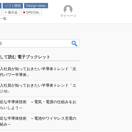
ソフト開発
Design Ideas
展示会
SPECIAL
マイページ
一覧
「電源技術」
イバ
して読む 電子ブックレット
入社員が知っておきたい半導体トレンド「次
代パワー半導体」
入社員が知っておきたい半導体トレンド「エ
ジAI」
近な半導体技術 ～電気・電源の仕組みをお
らいしよう～
近な半導体技術 ～電池やワイヤレス充電の
組み～