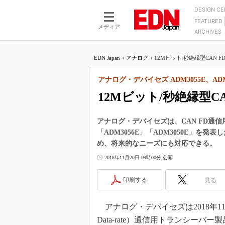
DESIGN C
FEATURED
モーター
LSI
メディア
ARCHIVES
電源設計
マイコン
プロセスエンジニアの現
カーボンニュートラルへの挑戦
FPGA
EDN Japan
>
アナログ
>
12Mビット/秒絶縁型CAN 
マイクロプロセッサ懐古
IoT×製造業
中堅技術者に贈る電子部品
アナログ・デバイセズ ADM3055E、ADM3
つながるクルマ
用講座
12Mビット/秒絶縁型C
エレクトロニクス入門
たった2つの式で始めるDC
バーターの設計
5G（EE Times Japan）
DC-DCコンバーター活用
アナログ・デバイセズは、CAN FD通信
医療エレ（EE Times Japan）
「ADM3056E」「ADM3050E」を
Wired, Weird
製品解剖（EE Times Japan）
め、将来的なニーズにも対応できる。
マイコン講座
2018年11月20日 09時00分 公開
Q&Aで学ぶマイコン講座
印刷する
見る
高速シリアル伝送技術講
記録計／データロガーの
アナログ・デバイセズは2018年11月、CAN FD
アナログ設計のきほん／A
Data-rate）通信用トランシーバー
ズ編