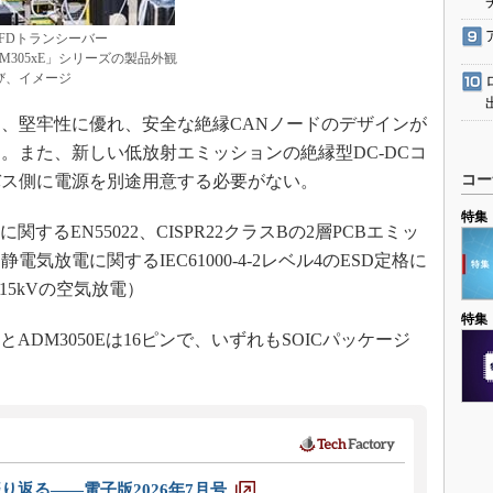
 FDトランシーバー
M305xE」シリーズの製品外観
び、イメージ
は、堅牢性に優れ、安全な絶縁CANノードのデザインが
。また、新しい低放射エミッションの絶縁型DC-DCコ
バス側に電源を別途用意する必要がない。
コー
特集
するEN55022、CISPR22クラスBの2層PCBエミッ
放電に関するIEC61000-4-2レベル4のESD定格に
15kVの空気放電）
特集
6EとADM3050Eは16ピンで、いずれもSOICパッケージ
り返る――電子版2026年7月号