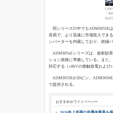
CAN
「AD
およ
同シリーズの中でもADM3055E
容易で、より迅速に市場投入できる
ンバーターを内蔵しており、絶縁
ADM305xEシリーズは、放射妨害に関
ション規格に準拠している。また、静電気
対応する（±8kVの接触放電および±
ADM3055Eが20ピン、ADM305
で提供される。
おすすめホワイトペーパー
2026年上半期の半導体業界を振