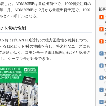
を発表した。ADM3055Eは量産出荷中で、1000個受注時の
駆動入門講
記事
同年11月、ADM3056Eは12月から量産出荷予定で、1000
ルと2.55米ドルとなる。
活用設計」
ット/秒の性能
G
CANおよびCAN FD設計との後方互換性を維持しつつ、
価試験はど
える12Mビット/秒の性能を有し、将来的なニーズにも
プ遅延が低く、コモンモード電圧範囲が±25Vと拡張さ
Thread
上し、ケーブル長が延長できる。
Z-Wave