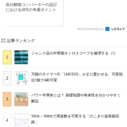
高分解能コンバーターの設計
におけるAFEの考慮ポイント
Recommended by
記事ランキング
ジャンク品の中華製オシロスコープを修理する（1）
万能のタイマーIC「LMC555」がまだ驚かせる、可変抵
抗1個で4桁可変
パワー半導体とは？ 基礎知識や将来性を分かりやすく
解説
10Hz～1MHzで周波数を可変する「のこぎり波発振回
路」