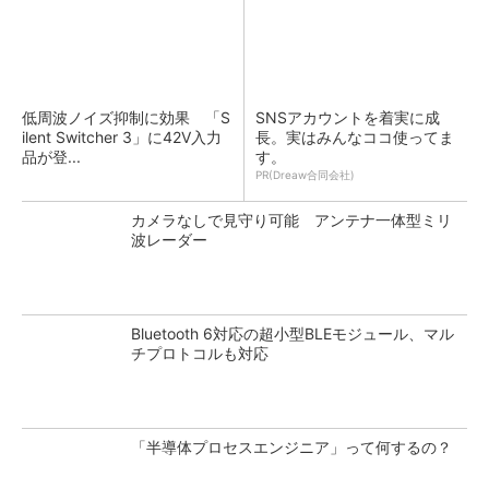
低周波ノイズ抑制に効果 「S
SNSアカウントを着実に成
ilent Switcher 3」に42V入力
長。実はみんなココ使ってま
品が登...
す。
PR(Dreaw合同会社)
カメラなしで見守り可能 アンテナ一体型ミリ
波レーダー
Bluetooth 6対応の超小型BLEモジュール、マル
チプロトコルも対応
「半導体プロセスエンジニア」って何するの？