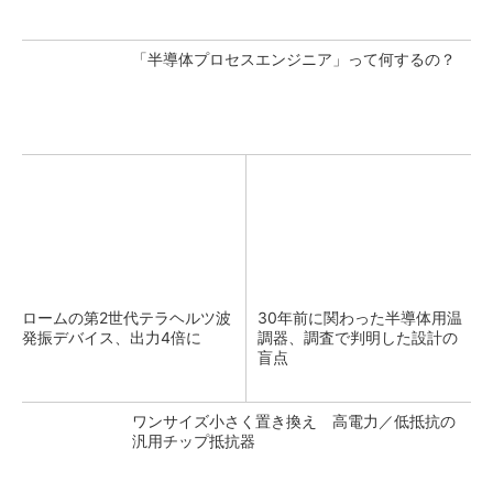
「半導体プロセスエンジニア」って何するの？
ロームの第2世代テラヘルツ波
30年前に関わった半導体用温
発振デバイス、出力4倍に
調器、調査で判明した設計の
盲点
ワンサイズ小さく置き換え 高電力／低抵抗の
汎用チップ抵抗器