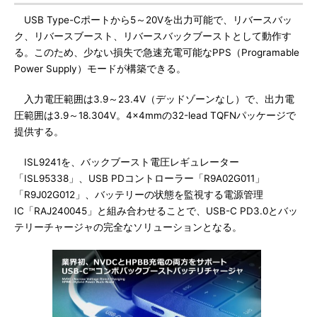
USB Type-Cポートから5～20Vを出力可能で、リバースバッ
ク、リバースブースト、リバースバックブーストとして動作す
る。このため、少ない損失で急速充電可能なPPS（Programable
Power Supply）モードが構築できる。
入力電圧範囲は3.9～23.4V（デッドゾーンなし）で、出力電
圧範囲は3.9～18.304V。4×4mmの32-lead TQFNパッケージで
提供する。
ISL9241を、バックブースト電圧レギュレーター
「ISL95338」、USB PDコントローラー「R9A02G011」
「R9J02G012」、バッテリーの状態を監視する電源管理
IC「RAJ240045」と組み合わせることで、USB-C PD3.0とバッ
テリーチャージャの完全なソリューションとなる。