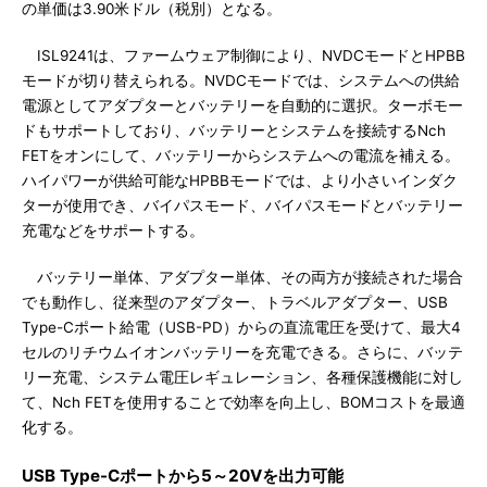
の単価は3.90米ドル（税別）となる。
ISL9241は、ファームウェア制御により、NVDCモードとHPBB
モードが切り替えられる。NVDCモードでは、システムへの供給
電源としてアダプターとバッテリーを自動的に選択。ターボモー
ドもサポートしており、バッテリーとシステムを接続するNch
FETをオンにして、バッテリーからシステムへの電流を補える。
ハイパワーが供給可能なHPBBモードでは、より小さいインダク
ターが使用でき、バイパスモード、バイパスモードとバッテリー
充電などをサポートする。
バッテリー単体、アダプター単体、その両方が接続された場合
でも動作し、従来型のアダプター、トラベルアダプター、USB
Type-Cポート給電（USB-PD）からの直流電圧を受けて、最大4
セルのリチウムイオンバッテリーを充電できる。さらに、バッテ
リー充電、システム電圧レギュレーション、各種保護機能に対し
て、Nch FETを使用することで効率を向上し、BOMコストを最適
化する。
USB Type-Cポートから5～20Vを出力可能