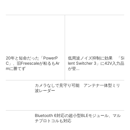
20年と短命だった「PowerP
低周波ノイズ抑制に効果 「Si
C」、旧Freescaleが粘るもAr
lent Switcher 3」に42V入力品
mに勝てず
が登...
カメラなしで見守り可能 アンテナ一体型ミリ
波レーダー
Bluetooth 6対応の超小型BLEモジュール、マル
チプロトコルも対応