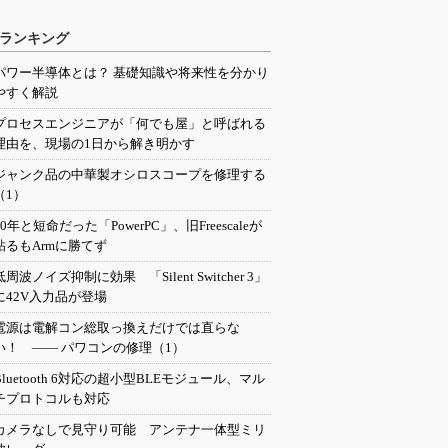
ランキング
パワー半導体とは？ 基礎知識や将来性を分かり
やすく解説
プロセスエンジニアが「何でも屋」と呼ばれる
理由を、現場の1日から解き明かす
ジャンク品の中華製オシロスコープを修理する
（1）
20年と短命だった「PowerPC」、旧Freescaleが
粘るもArmに勝てず
低周波ノイズ抑制に効果 「Silent Switcher 3」
に42V入力品が登場
電源は電解コン総取っ換えだけでは直らな
い！ ―― パワコンの修理（1）
Bluetooth 6対応の超小型BLEモジュール、マル
チプロトコルも対応
カメラなしで見守り可能 アンテナ一体型ミリ