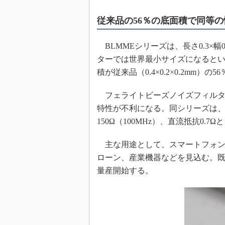
めざせ高効率！ モーター
従来品の56％の底面積で同等
座
Bluetooth mesh入門
BLMMEシリーズは、長さ0.3×幅0
「SPICEの仕組みとその
最新記事一覧
ターでは世界最小サイズになると
積が従来品（0.4×0.2×0.2mm）の
計測器メーカーから見た5
USB Type-Cの登場で評
フェライトビーズノイズフィルタ
う変わる？
特性が不利になる。同シリーズは
IoT時代の無線規格を知る【
編】
150Ω（100MHz）、直流抵抗0
IoT時代の無線規格を知る【
編】
主な用途として、スマートフォン
ローン、産業機器などを見込む。既
量産開始する。