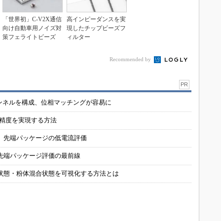
「世界初」C-V2X通信
高インピーダンスを実
向け自動車用ノイズ対
現したチップビーズフ
策フェライトビーズ
ィルター
Recommended by
PR
チャンネルを構成、位相マッチングが容易に
の精度を実現する方法
 先端パッケージの低電流評価
先端パッケージ評価の最前線
状態・粉体混合状態を可視化する方法とは