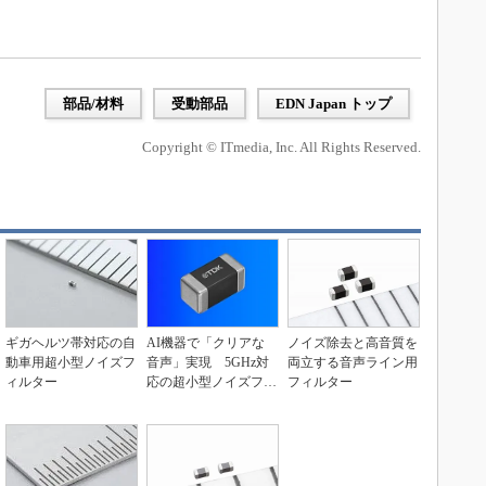
部品/材料
受動部品
EDN Japan トップ
Copyright © ITmedia, Inc. All Rights Reserved.
ギガヘルツ帯対応の自
AI機器で「クリアな
ノイズ除去と高音質を
動車用超小型ノイズフ
音声」実現 5GHz対
両立する音声ライン用
ィルター
応の超小型ノイズフィ
フィルター
ルター