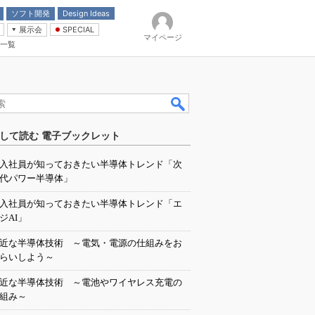
ソフト開発
Design Ideas
展示会
SPECIAL
マイページ
一覧
「電源技術」
イバ
して読む 電子ブックレット
入社員が知っておきたい半導体トレンド「次
代パワー半導体」
入社員が知っておきたい半導体トレンド「エ
ジAI」
近な半導体技術 ～電気・電源の仕組みをお
らいしよう～
近な半導体技術 ～電池やワイヤレス充電の
組み～