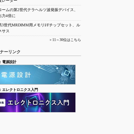
波レーダー
ロームの第2世代テラヘルツ波発振デバイス、
出力4倍に
第3世代MRDIMM用メモリI/Fチップセット、ル
ネサス
»
11～30位はこちら
ナーリンク
：電源設計
：エレクトロニクス入門