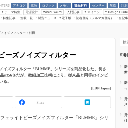
アナログ
電源
ロジック
メモリ
部品材料
センサー
無線
計測
ENTERS
テーマ特集
電源設計
入門記事
マイコン
Wired, Weird
Design Guide
アナログ機能回路
受動部品
特集記事
連載一覧
製品ニュース
電子版
読者登録（メルマガ登録）
全記事
計測機器
Microchip情報
モーター入門
マイコン講座
CEATEC
パワー関連と電源
機構部品
場から
EDN Japan×EE Times Japan統合電
EdgeTech＋
タイミングデバイス
オンデマンドセミナー
Q&Aで学ぶマイコン講座
子版
ディスプレイとドラ
ノイズフィルター：村田...
録
TECHNO-FRONTIER
マイコン入門!! 必携用語集
電子ブックレット
計測とテスト
“徹底”活
組込み/エッジコンピューティング展
信号源とパルス信号
ビーズノイズフィルター
人とくるま展
印刷
/DCコン
Wired, Weird
AUTOMOTIVE WORLD
新
講座
ノイズフィルター「BLMME」シリーズを商品化した。長さ
世
面積は従来品の56％だが、微細加工技術により、従来品と同等のインピ
いる。
新
[
EDN Japan
]
ッ
身
Share
座
さ
基礎知識
身
のフェライトビーズノイズフィルター「BLMME」シリ
仕
DCとノイ