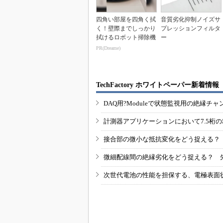
四角い部屋を四角く拭
音質劣化抑制ノイズサ
く！壁際までしっかり
プレッションフィルタ
拭けるロボット掃除機
ー
PR(Dreame)
TechFactory ホワイトペーパー新着情報
DAQ用?Moduleで状態監視用の絶縁
計測器アプリケーションにおいて7.5桁
接合部の微小な抵抗変化をどう捉える？
微細配線間の絶縁劣化をどう捉える？ 
次世代電池の性能を担保する、電極表面