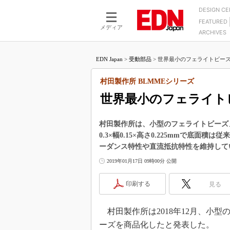
DESIGN C
FEATURED
モーター
LSI
メディア
ARCHIVES
電源設計
マイコン
プロセスエンジニアの現
カーボンニュートラルへの挑戦
FPGA
EDN Japan
>
受動部品
>
世界最小のフェライトビーズ
マイクロプロセッサ懐古
IoT×製造業
中堅技術者に贈る電子部品
村田製作所 BLMMEシリーズ
つながるクルマ
用講座
世界最小のフェライト
エレクトロニクス入門
たった2つの式で始めるDC
バーターの設計
5G（EE Times Japan）
DC-DCコンバーター活用
村田製作所は、小型のフェライトビーズ
医療エレ（EE Times Japan）
0.3×幅0.15×高さ0.225mmで底
Wired, Weird
製品解剖（EE Times Japan）
ーダンス特性や直流抵抗特性を維持して
マイコン講座
2019年01月17日 09時00分 公開
Q&Aで学ぶマイコン講座
印刷する
見る
高速シリアル伝送技術講
記録計／データロガーの
村田製作所は2018年12月、小型
アナログ設計のきほん／A
ーズを商品化したと発表した。
ズ編