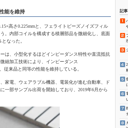
駆動入門講
の性能を維持
記事
.15×高さ0.225mmと、フェライトビーズノイズフィル
活用設計」
いう。内部コイルを構成する積層部品を微細化し、底面
56％となった。
G
価試験はど
ーは、小型化するほどインピーダンス特性や直流抵抗
、微細加工技術により、インピーダンス
Thread
.7Ωと、従来品と同等の性能を維持している。
Z-Wave
、家電、ウェアラブル機器、電装化が進む自動車、ド
に一部サンプル出荷を開始しており、2019年6月から