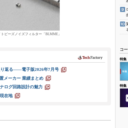
トビーズノイズフィルター「BLMME」
コー
特集
り返る――電子版2026年7月号
装置メーカー 業績まとめ
特集
ナログ回路設計の魅力
現在地