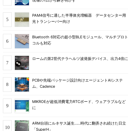
現場の1日から解き明かす
PAM4信号に適した半導体光増幅器 データセンター用
光トランシーバー向け
Bluetooth 6対応の超小型BLEモジュール、マルチプロト
コルも対応
ロームの第2世代テラヘルツ波発振デバイス、出力4倍に
PCBや先端パッケージ設計向けエージェントAIシステ
ム、Cadence
MIKROEが超低消費電力RTCボード、ウェアラブルなど
に
ARM台頭にルネサス誕生……時代に翻弄され続けた日立
「SuperH」