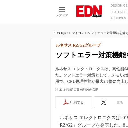
DESIGN C
FEATURED
モーター
LSI
メディア
ARCHIVES
電源設計
マイコン
プロセスエンジニアの現
カーボンニュートラルへの挑戦
FPGA
EDN Japan
>
マイコン
>
ソフトエラー対策機能を備えた
マイクロプロセッサ懐古
IoT×製造業
中堅技術者に贈る電子部品
ルネサス RZ/G2グループ
つながるクルマ
用講座
ソフトエラー対策機能を
エレクトロニクス入門
たった2つの式で始めるDC
バーターの設計
5G（EE Times Japan）
DC-DCコンバーター活用
ルネサス エレクトロニクスは、高性能6
医療エレ（EE Times Japan）
た。ソフトエラー対策として、メモリの
Wired, Weird
製品解剖（EE Times Japan）
用で、CPU処理性能が最大2.7倍に向上
マイコン講座
2019年03月07日 09時00分 公開
Q&Aで学ぶマイコン講座
印刷する
見る
高速シリアル伝送技術講
記録計／データロガーの
ルネサス エレクトロニクスは201
アナログ設計のきほん／A
「RZ/G2」グループを発表した。8コ
ズ編