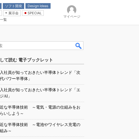
ソフト開発
Design Ideas
展示会
SPECIAL
マイページ
一覧
「電源技術」
イバ
して読む 電子ブックレット
入社員が知っておきたい半導体トレンド「次
代パワー半導体」
入社員が知っておきたい半導体トレンド「エ
ジAI」
近な半導体技術 ～電気・電源の仕組みをお
らいしよう～
近な半導体技術 ～電池やワイヤレス充電の
組み～