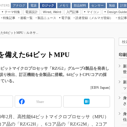
アナログ
電源
ロジック
メモリ
部品材料
センサー
無線
計測
ENTERS
テーマ特集
電源設計
入門記事
マイコン
Wired, Weird
Design Guide
アナログ機能回路
受動部品
特集記事
連載一覧
製品ニュース
電子版
読者登録（メルマガ登録）
全記事
計測機器
Microchip情報
モーター入門
マイコン講座
CEATEC
パワー関連と電源
機構部品
場から
EDN Japan×EE Times Japan統合電
EdgeTech＋
タイミングデバイス
オンデマンドセミナー
Q&Aで学ぶマイコン講座
子版
ディスプレイとドラ
64ビットMPU：ルネサ...
録
TECHNO-FRONTIER
マイコン入門!! 必携用語集
電子ブックレット
計測とテスト
“徹底”活
組込み/エッジコンピューティング展
信号源とパルス信号
備えた64ビットMPU
人とくるま展
印刷
/DCコン
Wired, Weird
AUTOMOTIVE WORLD
新
講座
4ビットマイクロプロセッサ「RZ/G2」グループ4製品を発表し
世
誤り検出、訂正機能を全製品に搭載。64ビットCPUコアの採
している。
新
[
EDN Japan
]
ッ
身
Share
座
さ
基礎知識
身
9年2月、高性能64ビットマイクロプロセッサ（MPU）
仕
DCとノイ
ア品の「RZ/G2H」、6コア品の「RZ/G2M」、2コア