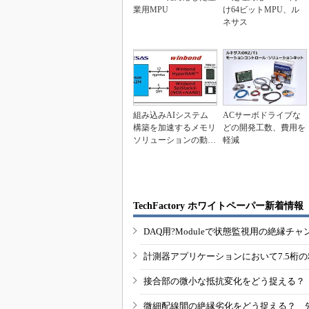
業用MPU
け64ビットMPU、ル
ネサス
組み込みAIシステム
ACサーボドライブな
構築を加速するメモリ
どの開発工数、費用を
ソリューションの動作
軽減
確認
TechFactory ホワイトペーパー新着情報
DAQ用?Moduleで状態監視用の絶縁
計測器アプリケーションにおいて7.5桁
接合部の微小な抵抗変化をどう捉える？
微細配線間の絶縁劣化をどう捉える？ 