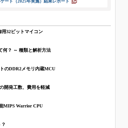
ケート（2025年実施）結果レポート
用32ビットマイコン
って何？ ～ 種類と解析方法
イトのDDR2メモリ内蔵MCU
どの開発工数、費用を軽減
IPS Warrior CPU
う？