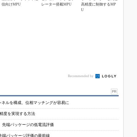
信向けMPU
レーター搭載MPU
高精度に制御するMP
U
Recommended by
PR
チャンネルを構成、位相マッチングが容易に
の精度を実現する方法
 先端パッケージの低電流評価
先端パッケージ評価の最前線