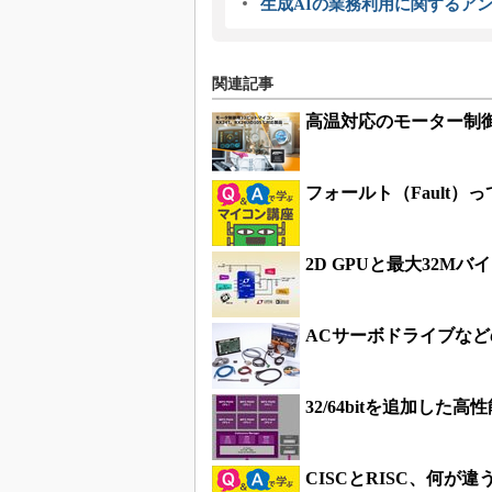
生成AIの業務利用に関するアン
関連記事
高温対応のモーター制御
フォールト（Fault）
2D GPUと最大32Mバ
ACサーボドライブな
32/64bitを追加した高性能M
CISCとRISC、何が違