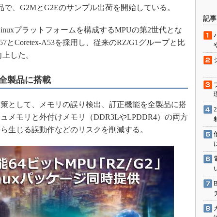
4製品で、G2MとG2Eのサンプル出荷を開始している。
駆動入門講
記事
 Linuxプラットフォームを構成するMPUの第2世代とな
-A57とCoretex-A53を採用し、従来のRZ/G1グループと比
活用設計」
向上した。
G
全製品に搭載
価試験はど
策として、メモリの誤り検出、訂正機能を全製品に搭
Thread
メモリと外付けメモリ（DDR3LやLPDDR4）の両方
から生じる誤動作などのリスクを削減する。
Z-Wave