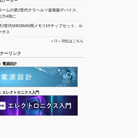
波レーダー
ロームの第2世代テラヘルツ波発振デバイス、
出力4倍に
第3世代MRDIMM用メモリI/Fチップセット、ル
ネサス
»
11～30位はこちら
ナーリンク
：電源設計
：エレクトロニクス入門