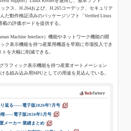
Term Support）Linux Kernelを適用し、基本ソフト
ックス、H.264および、H.265コーデック、セキュリテ
作検証済みのパッケージソフト「Verified Linux
Z/G2搭載の評価ボードを提供する。
Machine Interface）機能やネットワーク機能の開
ィック表示機能を持つ産業用機器を早期に市場投入でき
コストを大幅に削減できる。
、グラフィック表示機能を持つ産業オートメーション
ける組み込み用MPUとしての用途を見込んでいる。
り返る――電子版2026年7月号
権――電子版2026年5月号
装置メーカー 業績まとめ