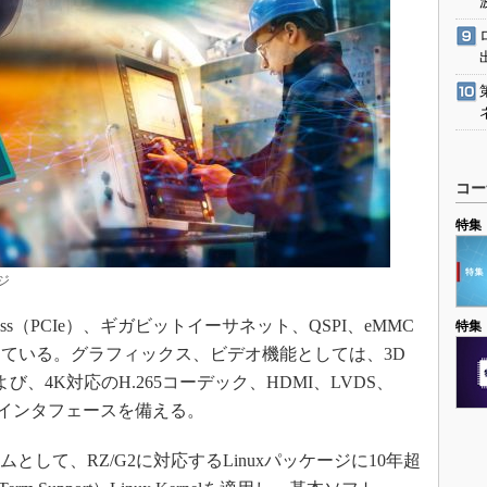
コー
特集
ジ
press（PCIe）、ギガビットイーサネット、QSPI、eMMC
特集
ている。グラフィックス、ビデオ機能としては、3D
び、4K対応のH.265コーデック、HDMI、LVDS、
た各種インタフェースを備える。
ームとして、RZ/G2に対応するLinuxパッケージに10年超