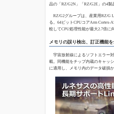
品の「RZ/G2N」「RZ/G2E」の
めざせ高効率！ モーター
座
RZ/G2グループは、産業用RZ/G
Bluetooth mesh入門
る。64ビットCPUコアArm Cortex
「SPICEの仕組みとその
較してCPU処理性能が最大2.7倍に
最新記事一覧
計測器メーカーから見た5
メモリの誤り検出、訂正機能を
USB Type-Cの登場で評
う変わる？
宇宙放射線によるソフトエラー対
IoT時代の無線規格を知る【
編】
載。同機能をチップ内蔵のキャッシュ
に適用し、メモリ内のデータ破損
IoT時代の無線規格を知る【
編】