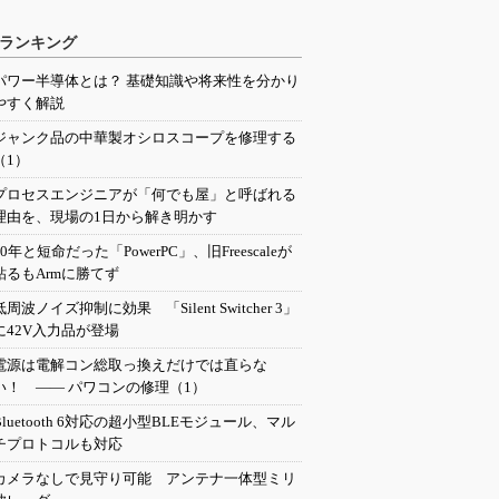
ランキング
パワー半導体とは？ 基礎知識や将来性を分かり
やすく解説
ジャンク品の中華製オシロスコープを修理する
（1）
プロセスエンジニアが「何でも屋」と呼ばれる
理由を、現場の1日から解き明かす
20年と短命だった「PowerPC」、旧Freescaleが
粘るもArmに勝てず
低周波ノイズ抑制に効果 「Silent Switcher 3」
に42V入力品が登場
電源は電解コン総取っ換えだけでは直らな
い！ ―― パワコンの修理（1）
Bluetooth 6対応の超小型BLEモジュール、マル
チプロトコルも対応
カメラなしで見守り可能 アンテナ一体型ミリ