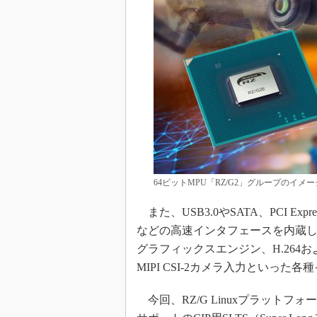
64ビットMPU「RZ/G2」グループのイメー
また、USB3.0やSATA、PCI Ex
などの高速インタフェースを内蔵し
グラフィックスエンジン、H.264およ
MIPI CSI-2カメラ入力といっ
今回、RZ/G Linuxプラットフォ