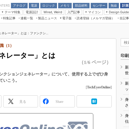
アナログ
電源
ロジック
メモリ
部品材料
センサー
無線
計測
ENTERS
テーマ特集
電源設計
入門記事
マイコン
Wired, Weird
Design Guide
アナログ機能回路
受動部品
特集記事
連載一覧
製品ニュース
電子版
読者登録（メルマガ登録）
全記事
計測機器
Microchip情報
モーター入門
マイコン講座
CEATEC
パワー関連と電源
機構部品
場から
EDN Japan×EE Times Japan統合電
EdgeTech＋
タイミングデバイス
オンデマンドセミナー
Q&Aで学ぶマイコン講座
子版
ディスプレイとドラ
ネレーター」とは：ファンクシ...
録
TECHNO-FRONTIER
マイコン入門!! 必携用語集
電子ブックレット
計測とテスト
“徹底”活
識（1）
組込み/エッジコンピューティング展
信号源とパルス信号
ネレーター」とは
人とくるま展
印刷
/DCコン
Wired, Weird
（1/6 ページ）
AUTOMOTIVE WORLD
新
講座
世
ンクションジェネレーター」について、使用する上でぜひ身
ていこう。
新
[
TechEyesOnline
]
ッ
身
見る
Share
座
さ
基礎知識
身
仕
DCとノイ