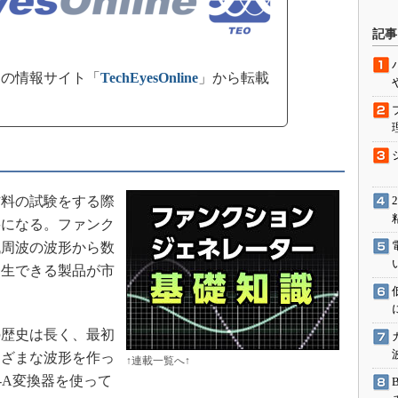
駆動入門講
記事
の情報サイト「
TechEyesOnline
」から転載
活用設計」
G
価試験はど
Thread
料の試験をする際
要になる。ファンク
Z-Wave
低周波の波形から数
発生できる製品が市
歴史は長く、最初
まざまな波形を作っ
↑連載一覧へ↑
-A変換器を使って