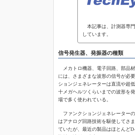
めざせ高効率！ モーター
座
Bluetooth mesh入門
本記事は、計測器専門
「SPICEの仕組みとその
しています。
最新記事一覧
計測器メーカーから見た5
信号発生器、発振器の種類
USB Type-Cの登場で評
う変わる？
IoT時代の無線規格を知る【
メカトロ機器、電子回路、部品材
編】
には、さまざまな波形の信号が必
IoT時代の無線規格を知る【
ションジェネレーターは直流や超
編】
十メガヘルツくらいまでの波形を
場で多く使われている。
ファンクションジェネレーターの
はアナログ回路技術を駆使してさ
ていたが、最近の製品はほとんどD