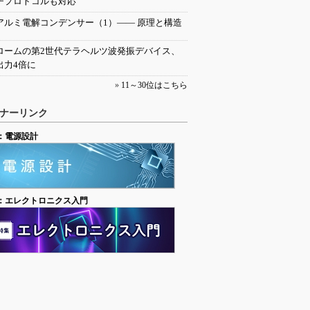
チプロトコルも対応
アルミ電解コンデンサー（1）―― 原理と構造
ロームの第2世代テラヘルツ波発振デバイス、
出力4倍に
»
11～30位はこちら
ナーリンク
：電源設計
：エレクトロニクス入門