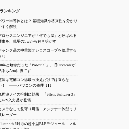
ランキング
パワー半導体とは？ 基礎知識や将来性を分かり
やすく解説
プロセスエンジニアが「何でも屋」と呼ばれる
理由を、現場の1日から解き明かす
ジャンク品の中華製オシロスコープを修理する
（1）
20年と短命だった「PowerPC」、旧Freescaleが
粘るもArmに勝てず
電源は電解コン総取っ換えだけでは直らな
い！ ―― パワコンの修理（1）
低周波ノイズ抑制に効果 「Silent Switcher 3」
に42V入力品が登場
カメラなしで見守り可能 アンテナ一体型ミリ
波レーダー
Bluetooth 6対応の超小型BLEモジュール、マル