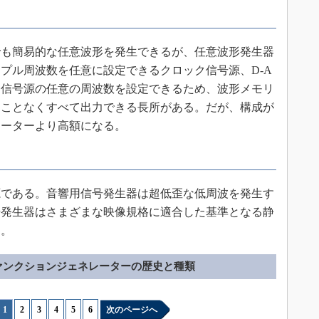
も簡易的な任意波形を発生できるが、任意波形発生器
プル周波数を任意に設定できるクロック信号源、D-A
ク信号源の任意の周波数を設定できるため、波形メモリ
ることなくすべて出力できる長所がある。だが、構成が
レーターより高額になる。
である。音響用信号発生器は超低歪な低周波を発生す
号発生器はさまざまな映像規格に適合した基準となる静
つ。
ァンクションジェネレーターの歴史と種類
1
|
2
|
3
|
4
|
5
|
6
次のページへ