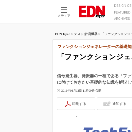
DESIGN C
FEATURED
モーター
LSI
メディア
ARCHIVES
電源設計
マイコン
プロセスエンジニアの現
カーボンニュートラルへの挑戦
FPGA
EDN Japan
>
テスト/計測機器
>
「ファンクションジェ
マイクロプロセッサ懐古
IoT×製造業
中堅技術者に贈る電子部品
ファンクションジェネレーターの基礎知
つながるクルマ
用講座
「ファンクションジェ
エレクトロニクス入門
たった2つの式で始めるDC
バーターの設計
5G（EE Times Japan）
DC-DCコンバーター活用
医療エレ（EE Times Japan）
信号発生器、発振器の一種である「ファ
Wired, Weird
に付けておきたい基礎的な知識を解説し
製品解剖（EE Times Japan）
マイコン講座
2019年03月13日 11時00分 公開
Q&Aで学ぶマイコン講座
印刷する
通知する
高速シリアル伝送技術講
記録計／データロガーの
アナログ設計のきほん／A
ズ編