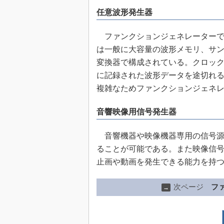
任意波形発生器
ファンクションジェネレーターで
は一般に大容量の波形メモリ、サン
変換器で構成されている。クロッ
に記録された波形データを途切れ
複雑なためファンクションジェネ
音響映像用信号発生器
音響機器や映像機器専用の信号源
ることが可能である。また映像信
止画や動画を発生できる能力を持
次ページ
フ
→