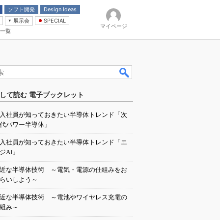
ソフト開発
Design Ideas
展示会
SPECIAL
マイページ
一覧
「電源技術」
イバ
して読む 電子ブックレット
入社員が知っておきたい半導体トレンド「次
代パワー半導体」
入社員が知っておきたい半導体トレンド「エ
ジAI」
近な半導体技術 ～電気・電源の仕組みをお
らいしよう～
近な半導体技術 ～電池やワイヤレス充電の
組み～