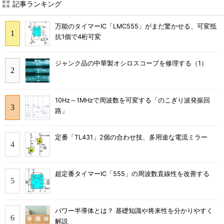
記事ランキング
万能のタイマーIC「LMC555」がまだ驚かせる、可変抵
抗1個で4桁可変
ジャンク品の中華製オシロスコープを修理する（1）
10Hz～1MHzで周波数を可変する「のこぎり波発振回
路」
定番「TL431」2個の合わせ技、多用途な電流ミラー
超定番タイマーIC「555」の周波数直線性を改善する
パワー半導体とは？ 基礎知識や将来性を分かりやすく
解説