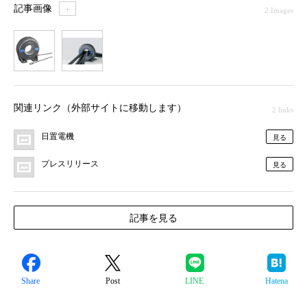
記事画像
＋
2 Images
1
2
関連リンク（外部サイトに移動します）
2 links
日置電機
見る
プレスリリース
見る
記事を見る
Share
Post
LINE
Hatena