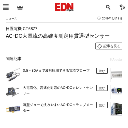
ニュース
2019年5月13日
日置電機 CT6877
AC-DC大電流の高確度測定用貫通型センサー
記事を見る
関連記事
6 Articles
0.5～30Aまで波形観測できる電流プローブ
読む
大電流化、高速化対応のAC-DCカレントセン
読む
サー
薄型ジョーで挟みやすいAC-DCクランプメー
読む
ター