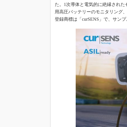
た。1次導体と電気的に絶縁された
めざせ高効率！ モーター
座
用高圧バッテリーのモニタリング
登録商標は「curSENS」で、サン
Bluetooth mesh入門
「SPICEの仕組みとその
最新記事一覧
計測器メーカーから見た5
USB Type-Cの登場で評
う変わる？
IoT時代の無線規格を知る【
編】
IoT時代の無線規格を知る【
編】