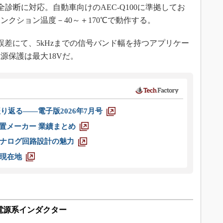
機能安全診断に対応。自動車向けのAEC-Q100に準拠してお
クション温度－40～＋170℃で動作する。
差にて、5kHzまでの信号バンド幅を持つアプリケー
源保護は最大18Vだ。
り返る――電子版2026年7月号
装置メーカー 業績まとめ
ナログ回路設計の魅力
現在地
電源系インダクター