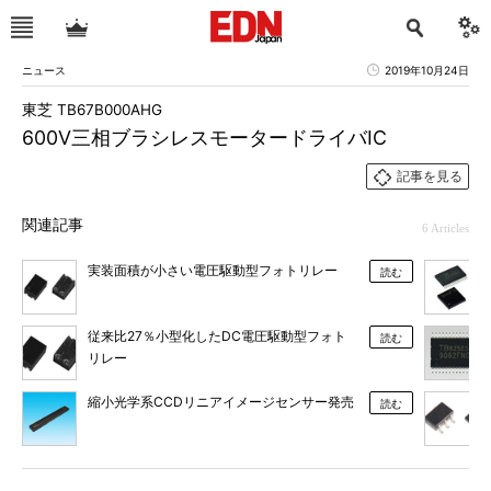
ニュース
2019年10月24日
東芝 TB67B000AHG
600V三相ブラシレスモータードライバIC
記事を見る
関連記事
6 Articles
実装面積が小さい電圧駆動型フォトリレー
読む
従来比27％小型化したDC電圧駆動型フォト
読む
リレー
縮小光学系CCDリニアイメージセンサー発売
読む