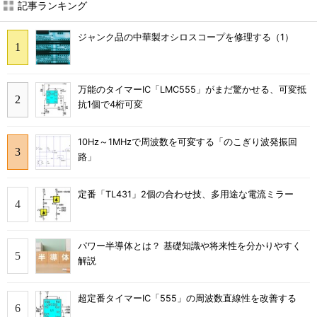
記事ランキング
ジャンク品の中華製オシロスコープを修理する（1）
万能のタイマーIC「LMC555」がまだ驚かせる、可変抵
抗1個で4桁可変
10Hz～1MHzで周波数を可変する「のこぎり波発振回
路」
定番「TL431」2個の合わせ技、多用途な電流ミラー
パワー半導体とは？ 基礎知識や将来性を分かりやすく
解説
超定番タイマーIC「555」の周波数直線性を改善する