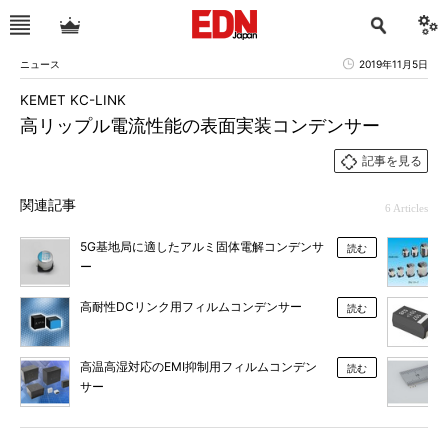
ニュース
2019年11月5日
KEMET KC-LINK
高リップル電流性能の表面実装コンデンサー
記事を見る
関連記事
6 Articles
5G基地局に適したアルミ固体電解コンデンサ
読む
ー
高耐性DCリンク用フィルムコンデンサー
読む
高温高湿対応のEMI抑制用フィルムコンデン
読む
サー