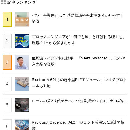
記事ランキング
パワー半導体とは？ 基礎知識や将来性を分かりやすく
解説
プロセスエンジニアが「何でも屋」と呼ばれる理由を、
現場の1日から解き明かす
低周波ノイズ抑制に効果 「Silent Switcher 3」に42V
入力品が登場
Bluetooth 6対応の超小型BLEモジュール、マルチプロト
コルも対応
ロームの第2世代テラヘルツ波発振デバイス、出力4倍に
RapidusとCadence、AIエージェント活用SoC設計で協
業