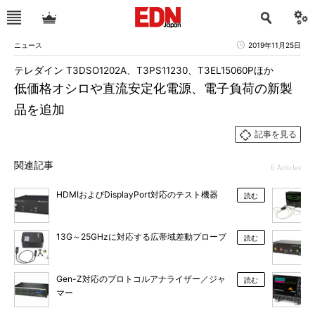
ニュース
2019年11月25日
テレダイン T3DSO1202A、T3PS11230、T3EL15060Pほか
低価格オシロや直流安定化電源、電子負荷の新製
品を追加
記事を見る
関連記事
6 Articles
HDMIおよびDisplayPort対応のテスト機器
読む
13G～25GHzに対応する広帯域差動プローブ
読む
Gen-Z対応のプロトコルアナライザー／ジャ
読む
マー