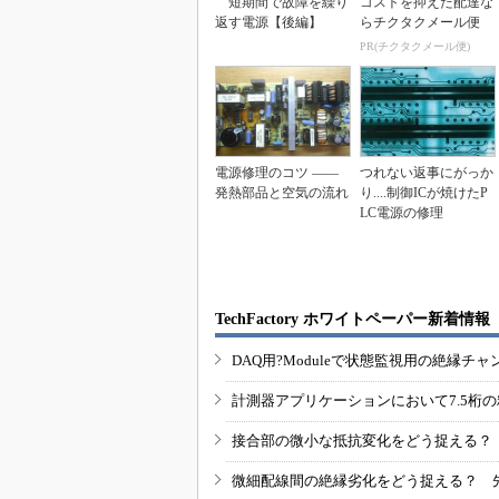
短期間で故障を繰り
コストを抑えた配達な
返す電源【後編】
らチクタクメール便
PR(チクタクメール便)
電源修理のコツ ――
つれない返事にがっか
発熱部品と空気の流れ
り....制御ICが焼けたP
LC電源の修理
TechFactory ホワイトペーパー新着情報
DAQ用?Moduleで状態監視用の絶縁
計測器アプリケーションにおいて7.5桁
接合部の微小な抵抗変化をどう捉える？
微細配線間の絶縁劣化をどう捉える？ 