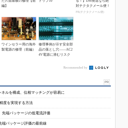
た片面基板の修理【前
トップ10
る！】DM発送なら絶
編】
対チクタクメール便！
PR(チクタクメール便)
ワインセラー用の海外
修理事例が示す安全部
製電源の修理（前編）
品の落とし穴――AC2
4V電源に潜むリスク
Recommended by
PR
チャンネルを構成、位相マッチングが容易に
の精度を実現する方法
 先端パッケージの低電流評価
先端パッケージ評価の最前線