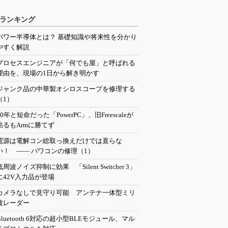
ランキング
パワー半導体とは？ 基礎知識や将来性を分かり
やすく解説
プロセスエンジニアが「何でも屋」と呼ばれる
理由を、現場の1日から解き明かす
ジャンク品の中華製オシロスコープを修理する
（1）
20年と短命だった「PowerPC」、旧Freescaleが
粘るもArmに勝てず
電源は電解コン総取っ換えだけでは直らな
い！ ―― パワコンの修理（1）
低周波ノイズ抑制に効果 「Silent Switcher 3」
に42V入力品が登場
カメラなしで見守り可能 アンテナ一体型ミリ
波レーダー
Bluetooth 6対応の超小型BLEモジュール、マル