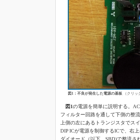
図1：不良が発生した電源の基板
（クリッ
図1
の電源を簡単に説明する。A
フィルター回路を通して下側の整
上側の左にあるトランジスタでスイ
DIP ICが電源を制御するICで
ダイオード（以下、SBD)で整流さ