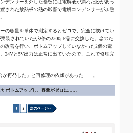
コンデンサーを外した基板には電解液が漏れた跡があっ
配置された放熱板の熱の影響で電解コンデンサーが加熱
た。
ーの容量を単体で測定するとゼロで、完全に抜けてい
が実装されていたが2倍の2200μF品に交換した。念のた
の改善を行い、ボトムアップしていなかった2個の電
、24Vと5V出力は正常に出ていたので、これで修理完
合が再発した」と再修理の依頼があった――。
またボトムアップし、容量がゼロに……
1
|
2
次のページへ