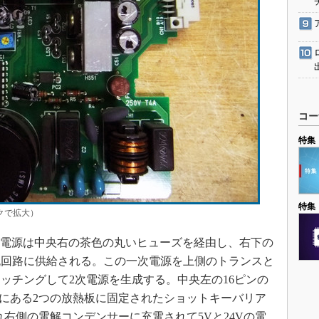
コー
特集
特集
クで拡大）
C電源は中央右の茶色の丸いヒューズを経由し、右下の
流回路に供給される。この一次電源を上側のトランスと
ッチングして2次電源を生成する。中央左の16ピンの
、右上にある2つの放熱板に固定されたショットキーバリア
れ右側の電解コンデンサーに充電されて5Vと24Vの電