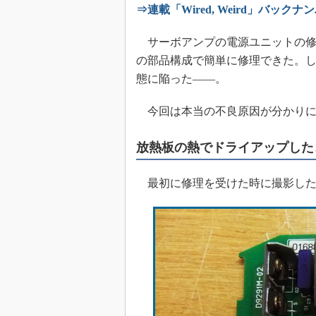
⇒連載「Wired, Weird」バックナ
めざせ高効率！ モーター
座
サーボアンプの電源ユニットの修
Bluetooth mesh入門
の部品構成で簡単に修理できた。
「SPICEの仕組みとその
態に陥った――。
最新記事一覧
計測器メーカーから見た5
今回は本当の不良原因が分かりに
USB Type-Cの登場で評
う変わる？
放熱板の熱でドライアップした
IoT時代の無線規格を知る【
編】
最初に修理を受けた時に撮影した
IoT時代の無線規格を知る【
編】