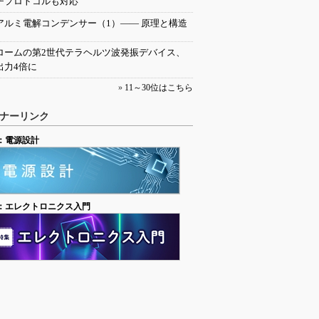
チプロトコルも対応
アルミ電解コンデンサー（1）―― 原理と構造
ロームの第2世代テラヘルツ波発振デバイス、
出力4倍に
»
11～30位はこちら
ナーリンク
：電源設計
：エレクトロニクス入門