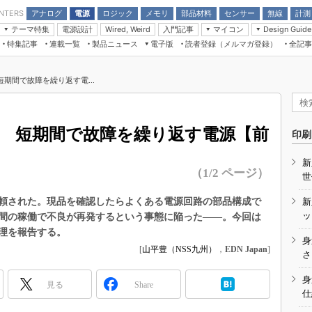
アナログ
電源
ロジック
メモリ
部品材料
センサー
無線
計測
ENTERS
テーマ特集
電源設計
入門記事
マイコン
Wired, Weird
Design Guide
アナログ機能回路
受動部品
特集記事
連載一覧
製品ニュース
電子版
読者登録（メルマガ登録）
全記事
計測機器
Microchip情報
モーター入門
マイコン講座
CEATEC
パワー関連と電源
機構部品
場から
EDN Japan×EE Times Japan統合電
EdgeTech＋
タイミングデバイス
オンデマンドセミナー
Q&Aで学ぶマイコン講座
子版
ディスプレイとドラ
期間で故障を繰り返す電...
録
TECHNO-FRONTIER
マイコン入門!! 必携用語集
電子ブックレット
計測とテスト
“徹底”活
組込み/エッジコンピューティング展
信号源とパルス信号
? 短期間で故障を繰り返す電源【前
人とくるま展
印刷
/DCコン
Wired, Weird
AUTOMOTIVE WORLD
新
講座
（1/2 ページ）
世
頼された。現品を確認したらよくある電源回路の部品構成で
新
ッ
間の稼働で不良が再発するという事態に陥った――。今回は
理を報告する。
身
[
山平豊（NSS九州）
，
EDN Japan
]
座
さ
基礎知識
身
見る
Share
仕
DCとノイ