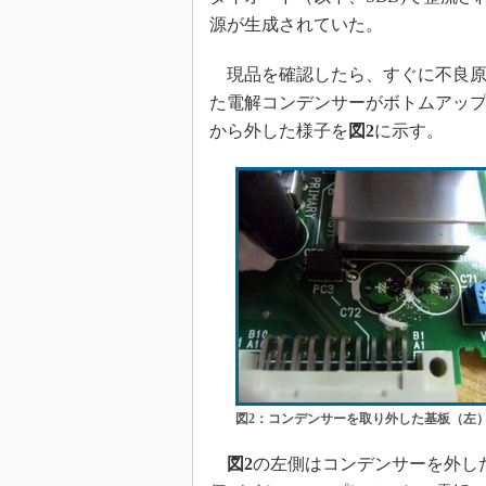
源が生成されていた。
現品を確認したら、すぐに不良原
た電解コンデンサーがボトムアッ
から外した様子を
図2
に示す。
図2：コンデンサーを取り外した基板（左
図2
の左側はコンデンサーを外し