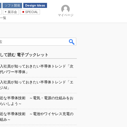
ソフト開発
Design Ideas
展示会
SPECIAL
マイページ
一覧
「電源技術」
イバ
して読む 電子ブックレット
入社員が知っておきたい半導体トレンド「次
代パワー半導体」
入社員が知っておきたい半導体トレンド「エ
ジAI」
近な半導体技術 ～電気・電源の仕組みをお
らいしよう～
近な半導体技術 ～電池やワイヤレス充電の
組み～