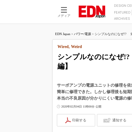
DESIGN C
FEATURED
モーター
LSI
メディア
ARCHIVES
電源設計
マイコン
プロセスエンジニアの現
カーボンニュートラルへの挑戦
FPGA
EDN Japan
>
パワー/電源
>
シンプルなのになぜ!? 短
マイクロプロセッサ懐古
IoT×製造業
中堅技術者に贈る電子部品
Wired, Weird
つながるクルマ
用講座
シンプルなのになぜ!
エレクトロニクス入門
たった2つの式で始めるDC
バーターの設計
編】
5G（EE Times Japan）
DC-DCコンバーター活用
医療エレ（EE Times Japan）
Wired, Weird
製品解剖（EE Times Japan）
サーボアンプの電源ユニットの修理を依
マイコン講座
簡単に修理できた。しかし修理後も短期
Q&Aで学ぶマイコン講座
本当の不良原因が分かりにくい電源の修
2020年02月04日 11時00分 公開
高速シリアル伝送技術講
記録計／データロガーの
印刷する
通知する
アナログ設計のきほん／A
ズ編