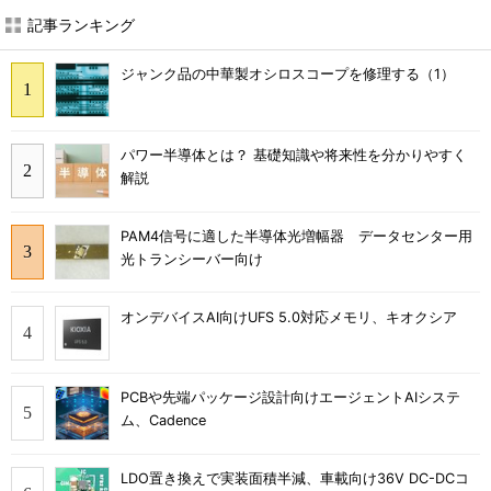
記事ランキング
ジャンク品の中華製オシロスコープを修理する（1）
パワー半導体とは？ 基礎知識や将来性を分かりやすく
解説
PAM4信号に適した半導体光増幅器 データセンター用
光トランシーバー向け
オンデバイスAI向けUFS 5.0対応メモリ、キオクシア
PCBや先端パッケージ設計向けエージェントAIシステ
ム、Cadence
LDO置き換えで実装面積半減、車載向け36V DC-DCコ