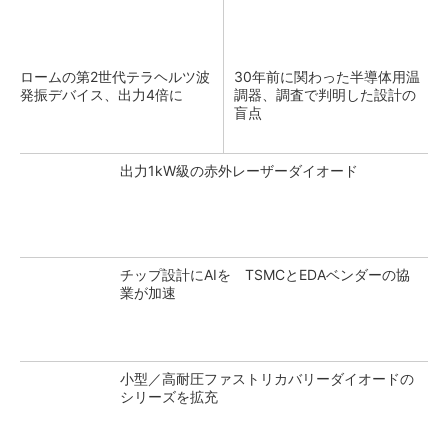
ロームの第2世代テラヘルツ波
30年前に関わった半導体用温
発振デバイス、出力4倍に
調器、調査で判明した設計の
盲点
出力1kW級の赤外レーザーダイオード
チップ設計にAIを TSMCとEDAベンダーの協
業が加速
小型／高耐圧ファストリカバリーダイオードの
シリーズを拡充