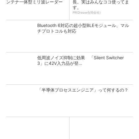
ンテナ一体型ミリ波レーダー
長。実はみんなココ使ってま
す。
PR(Dreaw合同会社)
Bluetooth 6対応の超小型BLEモジュール、マル
チプロトコルも対応
低周波ノイズ抑制に効果 「Silent Switcher
3」に42V入力品が登...
「半導体プロセスエンジニア」って何するの？