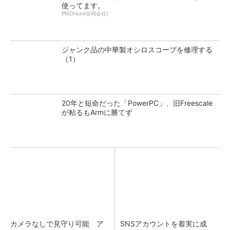
使ってます。
PR(Dreaw合同会社)
ジャンク品の中華製オシロスコープを修理する
（1）
20年と短命だった「PowerPC」、旧Freescale
が粘るもArmに勝てず
カメラなしで見守り可能 ア
SNSアカウントを着実に成