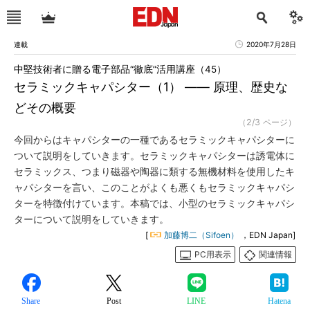
連載
2020年7月28日
中堅技術者に贈る電子部品“徹底”活用講座（45）
セラミックキャパシター（1） ―― 原理、歴史な
どその概要
（2/3 ページ）
今回からはキャパシターの一種であるセラミックキャパシターに
ついて説明をしていきます。セラミックキャパシターは誘電体に
セラミックス、つまり磁器や陶器に類する無機材料を使用したキ
ャパシターを言い、このことがよくも悪くもセラミックキャパシ
ターを特徴付けています。本稿では、小型のセラミックキャパシ
ターについて説明をしていきます。
[
加藤博二（Sifoen）
，EDN Japan]
PC用表示
関連情報
Share
Post
LINE
Hatena