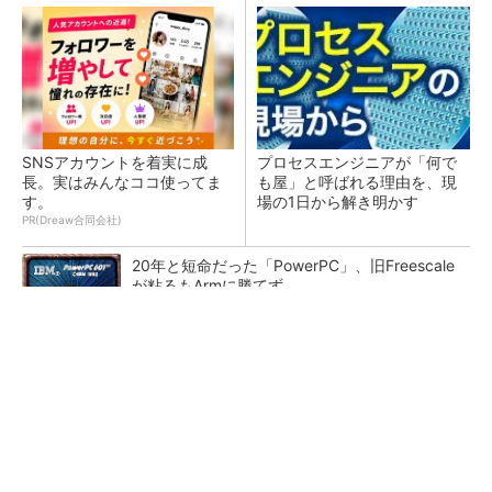
SNSアカウントを着実に成
プロセスエンジニアが「何で
長。実はみんなココ使ってま
も屋」と呼ばれる理由を、現
す。
場の1日から解き明かす
PR(Dreaw合同会社)
20年と短命だった「PowerPC」、旧Freescale
が粘るもArmに勝てず
低周波ノイズ抑制に効果 「Silent Switcher
3」に42V入力品が登...