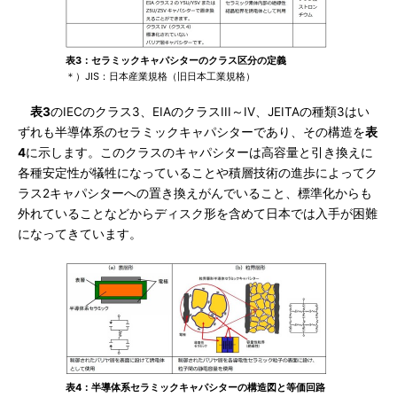
表3：セラミックキャパシターのクラス区分の定義
＊）JIS：日本産業規格（旧日本工業規格）
表3
のIECのクラス3、EIAのクラスIII～IV、JEITAの種類3はい
ずれも半導体系のセラミックキャパシターであり、その構造を
表
4
に示します。このクラスのキャパシターは高容量と引き換えに
各種安定性が犠牲になっていることや積層技術の進歩によってク
ラス2キャパシターへの置き換えがんでいること、標準化からも
外れていることなどからディスク形を含めて日本では入手が困難
になってきています。
表4：半導体系セラミックキャパシターの構造図と等価回路