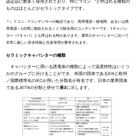
認定品に数多く採用されており、特に“Yコン
”と呼ばれる種類の
ものはほとんどがセラミックタイプです。
＊）Ｙコン：Yコンデンサーの略語であり、商用電源～接地間、あるいは商
用電源～2次間に接続されるノイズ除去用のコンデンサーです。Yキャパシ
ター（Yキャパ）とも呼ばれる時があります。通常のキャパシターに比べて
非常に厳しい安全性能と生産管理が要求されます。
セラミックキャパシターの種類
キャパシターに用いる誘電体の種類によって温度特性はいくつ
かのグループに分けることができ、米国の団体であるEIAと欧州
／国際標準化のIECが用いた分類名が有名です。日本の業界団体
であるJEITAの分類と併せて
表3
に示します。