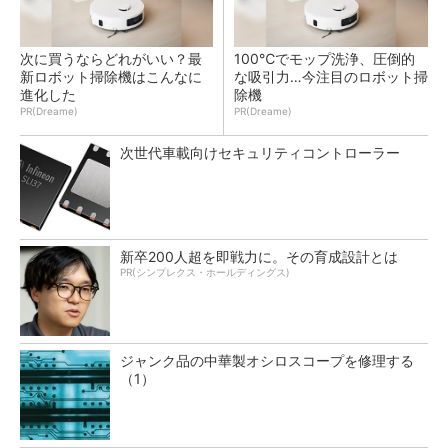
次に買うならどれがいい？最
100℃でモップ洗浄、圧倒的
新ロボット掃除機はこんなに
な吸引力…今注目のロボット掃
進化した
除機
PR(Dreame)
PR(Dreame)
次世代車載向けセキュリティコントローラー
新卒200人超を即戦力に。その育成設計とは
PR(シンプレクス・ホールディングス)
ジャンク品の中華製オシロスコープを修理する
（1）