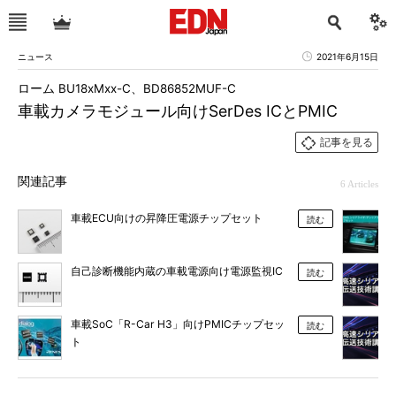
ニュース
2021年6月15日
ローム BU18xMxx-C、BD86852MUF-C
車載カメラモジュール向けSerDes ICとPMIC
記事を見る
関連記事
6 Articles
車載ECU向けの昇降圧電源チップセット
読む
自己診断機能内蔵の車載電源向け電源監視IC
読む
車載SoC「R-Car H3」向けPMICチップセッ
読む
ト