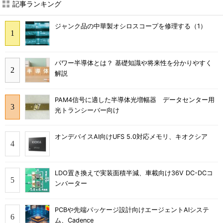
記事ランキング
ジャンク品の中華製オシロスコープを修理する（1）
パワー半導体とは？ 基礎知識や将来性を分かりやすく
解説
PAM4信号に適した半導体光増幅器 データセンター用
光トランシーバー向け
オンデバイスAI向けUFS 5.0対応メモリ、キオクシア
LDO置き換えで実装面積半減、車載向け36V DC-DCコ
ンバーター
PCBや先端パッケージ設計向けエージェントAIシステ
ム、Cadence