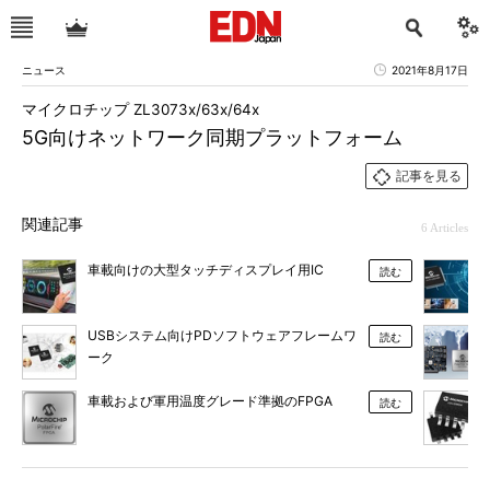
ニュース
2021年8月17日
マイクロチップ ZL3073x/63x/64x
5G向けネットワーク同期プラットフォーム
記事を見る
関連記事
6 Articles
車載向けの大型タッチディスプレイ用IC
読む
USBシステム向けPDソフトウェアフレームワ
読む
ーク
車載および軍用温度グレード準拠のFPGA
読む