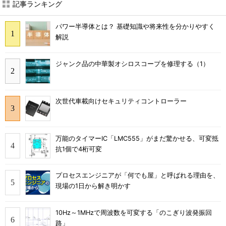
記事ランキング
パワー半導体とは？ 基礎知識や将来性を分かりやすく
解説
ジャンク品の中華製オシロスコープを修理する（1）
次世代車載向けセキュリティコントローラー
万能のタイマーIC「LMC555」がまだ驚かせる、可変抵
抗1個で4桁可変
プロセスエンジニアが「何でも屋」と呼ばれる理由を、
現場の1日から解き明かす
10Hz～1MHzで周波数を可変する「のこぎり波発振回
路」