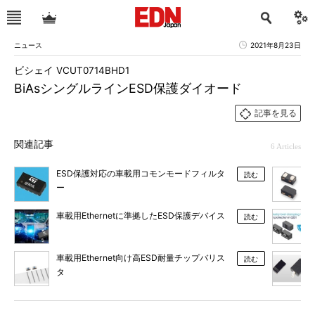
ニュース
2021年8月23日
ビシェイ VCUT0714BHD1
BiAsシングルラインESD保護ダイオード
記事を見る
関連記事
6 Articles
ESD保護対応の車載用コモンモードフィルタ
読む
ー
車載用Ethernetに準拠したESD保護デバイス
読む
車載用Ethernet向け高ESD耐量チップバリス
読む
タ