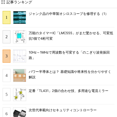
記事ランキング
ジャンク品の中華製オシロスコープを修理する（1）
万能のタイマーIC「LMC555」がまだ驚かせる、可変抵
抗1個で4桁可変
10Hz～1MHzで周波数を可変する「のこぎり波発振回
路」
パワー半導体とは？ 基礎知識や将来性を分かりやすく
解説
定番「TL431」2個の合わせ技、多用途な電流ミラー
次世代車載向けセキュリティコントローラー