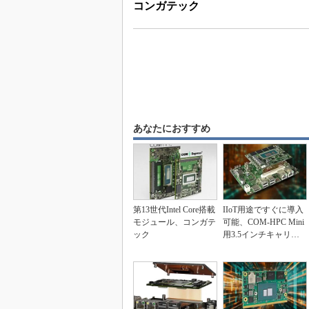
コンガテック
あなたにおすすめ
第13世代Intel Core搭載
IIoT用途ですぐに導入
モジュール、コンガテ
可能、COM-HPC Mini
ック
用3.5インチキャリア
ボー...