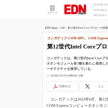
DESIGN C
FEATURED
モーター
LSI
メディア
ARCHIVES
電源設計
マイコン
プロセスエンジニアの現
カーボンニュートラルへの挑戦
FPGA
EDN Japan
>
LSI
>
第12世代Intel Coreプロセッサ搭
マイクロプロセッサ懐古
IoT×製造業
中堅技術者に贈る電子部品
コンガテック COM-HPC、COM Exp
つながるクルマ
用講座
第12世代Intel Cor
エレクトロニクス入門
たった2つの式で始めるDC
バーターの設計
5G（EE Times Japan）
DC-DCコンバーター活用
コンガテックは、第12世代Intel Core
医療エレ（EE Times Japan）
タオンモジュール各7種を新たに発表した。
Wired, Weird
製品解剖（EE Times Japan）
ーキテクチャを採用している。
マイコン講座
2022年07月12日 09時00分 公開
Q&Aで学ぶマイコン講座
印刷する
見る
高速シリアル伝送技術講
記録計／データロガーの
コンガテックは2022年6月、第12世代
アナログ設計のきほん／A
COM Expressコンピュータオン
ズ編