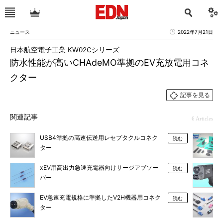
ニュース
2022年7月21日
日本航空電子工業 KW02Cシリーズ
防水性能が高いCHAdeMO準拠のEV充放電用コネ
クター
記事を見る
関連記事
6 Articles
USB4準拠の高速伝送用レセプタクルコネク
読む
ター
xEV用高出力急速充電器向けサージアブソー
読む
バー
EV急速充電規格に準拠したV2H機器用コネク
読む
ター