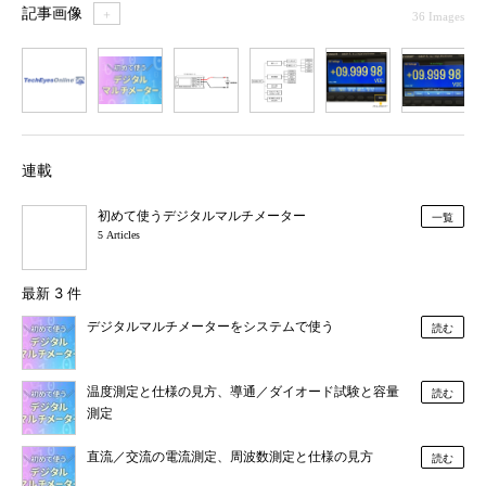
記事画像
＋
36 Images
1
2
3
4
5
6
7
連載
初めて使うデジタルマルチメーター
一覧
5 Articles
最新 3 件
デジタルマルチメーターをシステムで使う
読む
温度測定と仕様の見方、導通／ダイオード試験と容量
読む
測定
直流／交流の電流測定、周波数測定と仕様の見方
読む