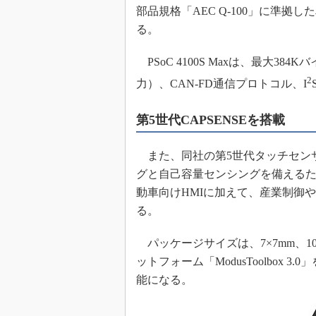
部品規格「AEC Q-100」に準拠
めざせ高効率！ モーター
座
る。
Bluetooth mesh入門
PSoC 4100S Maxは、最大38
「SPICEの仕組みとその
2
最新記事一覧
力）、CAN-FD通信プロトコル、I
計測器メーカーから見た5
第5世代CAPSENSEを搭載
USB Type-Cの登場で評
う変わる？
また、同社の第5世代タッチセンサ
IoT時代の無線規格を知る【
編】
グと自己容量センシングを備える
IoT時代の無線規格を知る【
動車向けHMIに加えて、産業制御
編】
る。
パッケージサイズは、7×7mm、10
ットフォーム「ModusToolbox
能になる。