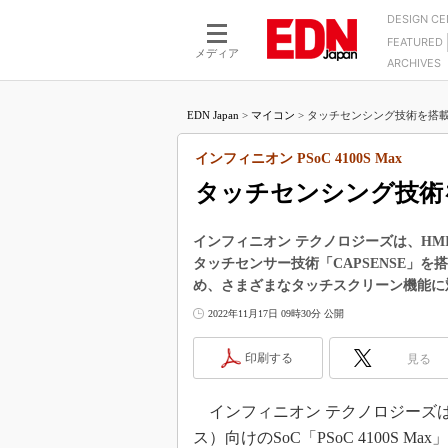
DESIGN C
FEATURED
モーター
LSI
メディア
ARCHIVES
電源設計
マイコン
プロセスエンジニアの現
カーボンニュートラルへの挑戦
FPGA
EDN Japan
>
マイコン
>
タッチセンシング技術を搭載した
マイクロプロセッサ懐古
IoT×製造業
中堅技術者に贈る電子部品
インフィニオン PSoC 4100S Max
つながるクルマ
用講座
タッチセンシング技術を
エレクトロニクス入門
たった2つの式で始めるDC
バーターの設計
5G（EE Times Japan）
DC-DCコンバーター活用
インフィニオン テクノロジーズは、HMI向け
医療エレ（EE Times Japan）
タッチセンサー技術「CAPSENSE」
Wired, Weird
製品解剖（EE Times Japan）
め、さまざまなタッチスクリーン機能に
マイコン講座
2022年11月17日 09時30分 公開
Q&Aで学ぶマイコン講座
印刷する
見る
高速シリアル伝送技術講
記録計／データロガーの
インフィニオン テクノロジーズは2
アナログ設計のきほん／A
ス）向けのSoC「PSoC 4100S
ズ編