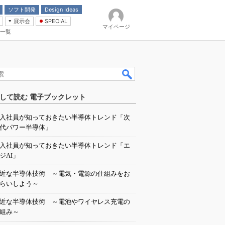
ソフト開発
Design Ideas
展示会
SPECIAL
マイページ
一覧
「電源技術」
イバ
して読む 電子ブックレット
入社員が知っておきたい半導体トレンド「次
代パワー半導体」
入社員が知っておきたい半導体トレンド「エ
ジAI」
近な半導体技術 ～電気・電源の仕組みをお
らいしよう～
近な半導体技術 ～電池やワイヤレス充電の
組み～