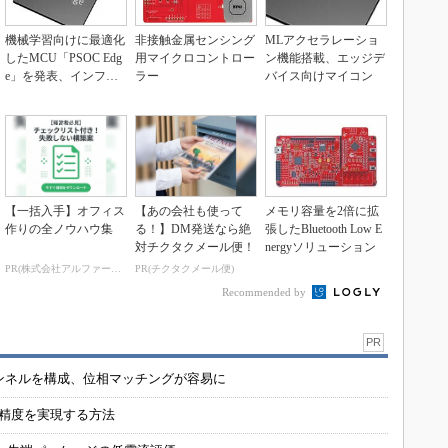
機械学習向けに最適化
非接触金属センシング
MLアクセラレーショ
したMCU「PSOC Edg
用マイクロコントロー
ン機能搭載、エッジデ
e」を発表、インフィ
ラー
バイス向けマイコン
ニオン
【一括入手】オフィス
【あの会社も使って
メモリ容量を2倍に拡
作りの全ノウハウ集
る！】DM発送なら絶
張したBluetooth Low E
対チクタクメール便！
nergyソリューション
PR(株式会社アルファーテクノ)
PR(チクタクメール便)
Recommended by
PR
チャンネルを構成、位相マッチングが容易に
の精度を実現する方法