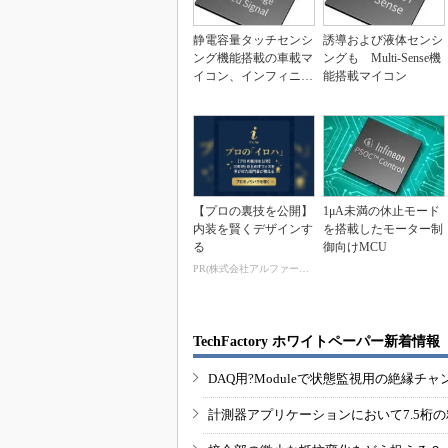
静電容量タッチセンシ
誘導および液体センシ
ング機能搭載の車載マ
ングも Multi-Sense機
イコン、インフィニオ
能搭載マイコン
ン
【プロの裏技を公開】
1μA未満の休止モード
内装を賢くデザインす
を搭載したモーター制
る
御向けMCU
PR(株式会社アルファーテクノ)
TechFactory ホワイトペーパー新着情報
DAQ用?Moduleで状態監視用の絶縁
計測器アプリケーションにおいて7.5桁