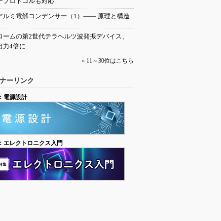
チプロトコルも対応
アルミ電解コンデンサー（1）―― 原理と構造
ロームの第2世代テラヘルツ波発振デバイス、
出力4倍に
»
11～30位はこちら
ナーリンク
：電源設計
：エレクトロニクス入門