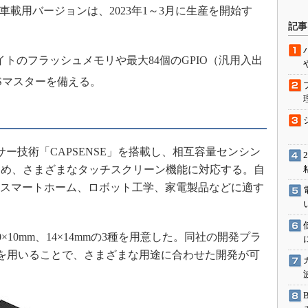
した車載用バージョンは、2023年1～3月に生産を開始す
駆動入門講
記事
4Kバイトのフラッシュメモリや最大84個のGPIO（汎用入出
活用設計」
Sマスターを備える。
G
価試験はど
ー技術「CAPSENSE」を搭載し、相互容量センシン
Thread
ため、さまざまなタッチスクリーン機能に対応する。自
Z-Wave
やスマートホーム、ロボット工学、家電製品などに適す
×10mm、14×14mmの3種を用意した。同社の開発プラ
 3.0」を用いることで、さまざまな用途に合わせた開発が可