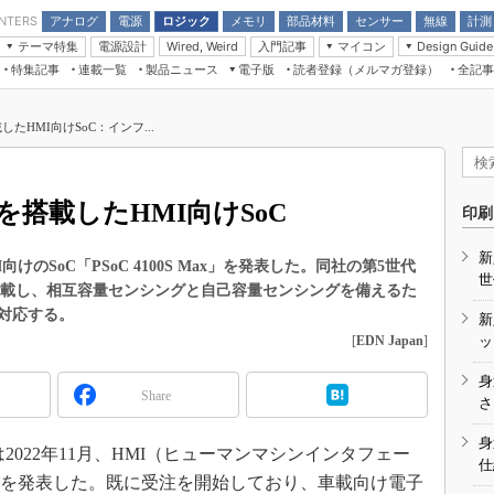
アナログ
電源
ロジック
メモリ
部品材料
センサー
無線
計測
ENTERS
テーマ特集
電源設計
入門記事
マイコン
Wired, Weird
Design Guide
アナログ機能回路
受動部品
特集記事
連載一覧
製品ニュース
電子版
読者登録（メルマガ登録）
全記事
計測機器
Microchip情報
モーター入門
マイコン講座
CEATEC
パワー関連と電源
機構部品
場から
EDN Japan×EE Times Japan統合電
EdgeTech＋
タイミングデバイス
オンデマンドセミナー
Q&Aで学ぶマイコン講座
子版
ディスプレイとドラ
HMI向けSoC：インフ...
録
TECHNO-FRONTIER
マイコン入門!! 必携用語集
電子ブックレット
計測とテスト
“徹底”活
組込み/エッジコンピューティング展
信号源とパルス信号
搭載したHMI向けSoC
人とくるま展
印刷
/DCコン
Wired, Weird
AUTOMOTIVE WORLD
新
講座
のSoC「PSoC 4100S Max」を発表した。同社の第5世代
世
を搭載し、相互容量センシングと自己容量センシングを備えるた
対応する。
新
[
EDN Japan
]
ッ
身
Share
座
さ
基礎知識
身
022年11月、HMI（ヒューマンマシンインタフェー
仕
DCとノイ
 Max」を発表した。既に受注を開始しており、車載向け電子