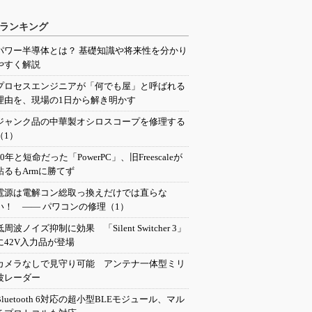
ランキング
パワー半導体とは？ 基礎知識や将来性を分かり
やすく解説
プロセスエンジニアが「何でも屋」と呼ばれる
理由を、現場の1日から解き明かす
ジャンク品の中華製オシロスコープを修理する
（1）
20年と短命だった「PowerPC」、旧Freescaleが
粘るもArmに勝てず
電源は電解コン総取っ換えだけでは直らな
い！ ―― パワコンの修理（1）
低周波ノイズ抑制に効果 「Silent Switcher 3」
に42V入力品が登場
カメラなしで見守り可能 アンテナ一体型ミリ
波レーダー
Bluetooth 6対応の超小型BLEモジュール、マル