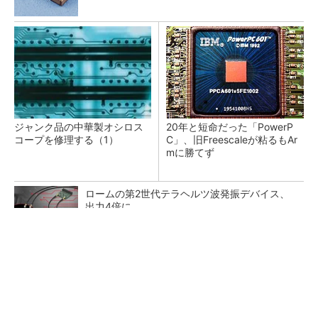
ジャンク品の中華製オシロス
20年と短命だった「PowerP
コープを修理する（1）
C」、旧Freescaleが粘るもAr
mに勝てず
ロームの第2世代テラヘルツ波発振デバイス、
出力4倍に
対称／非対称暗号を統合したNFC対応非接触IC