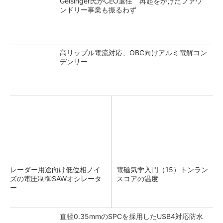
Gelsinger氏がCEO退任 再起をかけたファウ
ンドリー事業も振るわず
高リップル電流対応、OBC向けアルミ電解コン
デンサー
レーダー用途向け低位相ノイ
電磁気学入門（15）トンラン
ズの電圧制御SAWオシレータ
スコアの温度
ー
直径0.35mmのSPCを採用したUSB4対応防水