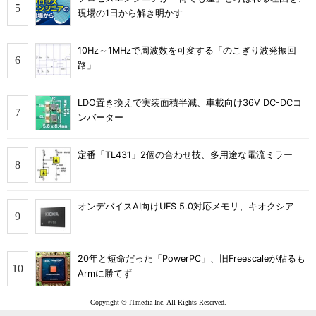
現場の1日から解き明かす
10Hz～1MHzで周波数を可変する「のこぎり波発振回
路」
LDO置き換えで実装面積半減、車載向け36V DC-DCコ
ンバーター
定番「TL431」2個の合わせ技、多用途な電流ミラー
オンデバイスAI向けUFS 5.0対応メモリ、キオクシア
20年と短命だった「PowerPC」、旧Freescaleが粘るも
Armに勝てず
Copyright © ITmedia Inc. All Rights Reserved.