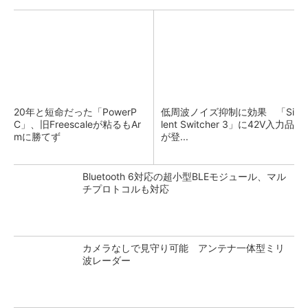
20年と短命だった「PowerP
低周波ノイズ抑制に効果 「Si
C」、旧Freescaleが粘るもAr
lent Switcher 3」に42V入力品
mに勝てず
が登...
Bluetooth 6対応の超小型BLEモジュール、マル
チプロトコルも対応
カメラなしで見守り可能 アンテナ一体型ミリ
波レーダー