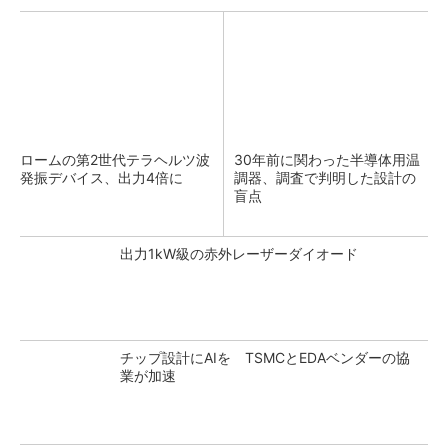
ロームの第2世代テラヘルツ波
30年前に関わった半導体用温
発振デバイス、出力4倍に
調器、調査で判明した設計の
盲点
出力1kW級の赤外レーザーダイオード
チップ設計にAIを TSMCとEDAベンダーの協
業が加速