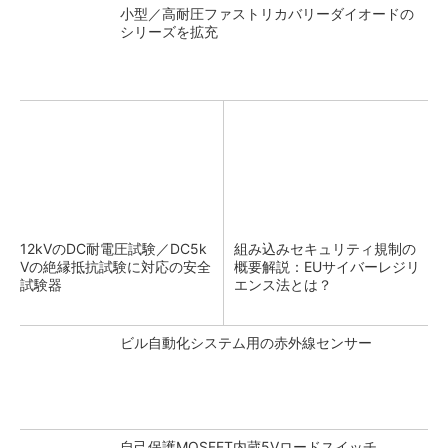
小型／高耐圧ファストリカバリーダイオードの
シリーズを拡充
12kVのDC耐電圧試験／DC5k
組み込みセキュリティ規制の
Vの絶縁抵抗試験に対応の安全
概要解説：EUサイバーレジリ
試験器
エンス法とは？
ビル自動化システム用の赤外線センサー
自己保護MOSFET内蔵5Vロードスイッチ