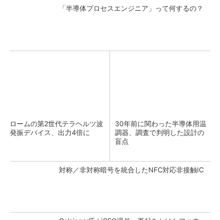
「半導体プロセスエンジニア」って何するの？
ロームの第2世代テラヘルツ波
30年前に関わった半導体用温
発振デバイス、出力4倍に
調器、調査で判明した設計の
盲点
対称／非対称暗号を統合したNFC対応非接触IC