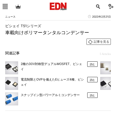
ニュース
2023年2月21日
ビシェイ T51シリーズ
車載向けポリマータンタルコンデンサー
記事を見る
関連記事
5 Articles
2種の30V対称型デュアルMOSFET、ビシェ
読む
イ
電流制限とOVPを備えたEヒューズ4種、ビシ
読む
ェイ
スナップイン型パワーアルミコンデンサー
読む