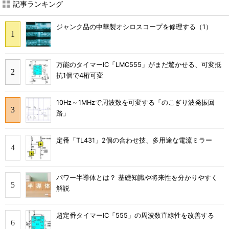
記事ランキング
ジャンク品の中華製オシロスコープを修理する（1）
万能のタイマーIC「LMC555」がまだ驚かせる、可変抵
抗1個で4桁可変
10Hz～1MHzで周波数を可変する「のこぎり波発振回
路」
定番「TL431」2個の合わせ技、多用途な電流ミラー
パワー半導体とは？ 基礎知識や将来性を分かりやすく
解説
超定番タイマーIC「555」の周波数直線性を改善する