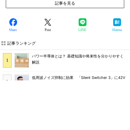
記事を見る
Share
Post
LINE
Hatena
記事ランキング
パワー半導体とは？ 基礎知識や将来性を分かりやすく
解説
低周波ノイズ抑制に効果 「Silent Switcher 3」に42V
入力品が登場
ジャンク品の中華製オシロスコープを修理する（1）
ロームの第2世代テラヘルツ波発振デバイス、出力4倍に