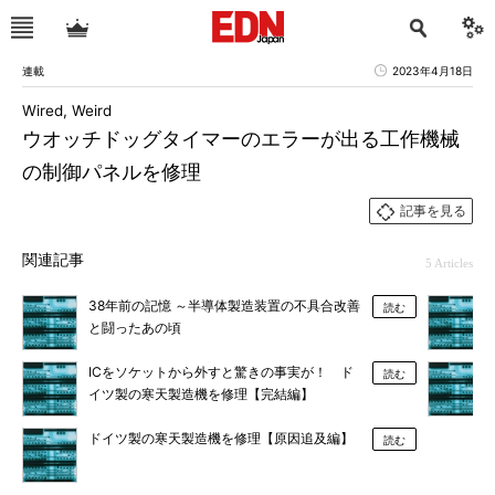
連載
2023年4月18日
Wired, Weird
ウオッチドッグタイマーのエラーが出る工作機械
の制御パネルを修理
記事を見る
関連記事
5 Articles
38年前の記憶 ～半導体製造装置の不具合改善
読む
と闘ったあの頃
ICをソケットから外すと驚きの事実が！ ド
読む
イツ製の寒天製造機を修理【完結編】
ドイツ製の寒天製造機を修理【原因追及編】
読む