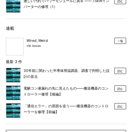
激しい汚れでパワーモジュールに異常 ―― 7.5kWイン
読む
バーターの修理（1）
連載
Wired, Weird
一覧
190 Articles
最新 3 件
30年前に関わった半導体用温調器、調査で判明した設
読む
計の盲点
電解コン液漏れの先に見えたもの――搬送機器のコン
読む
トローラー修理【後編】
「通信エラー」の原因を追う――搬送機器のコントロ
読む
ーラーを修理【前編】