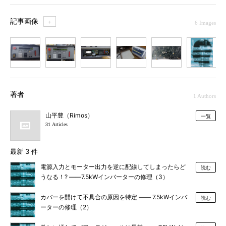
記事画像
＋
6 Images
1
2
3
4
5
6
著者
1 Authors
山平豊（Rimos）
一覧
31 Articles
最新 3 件
電源入力とモーター出力を逆に配線してしまったらど
読む
うなる！? ――7.5kWインバーターの修理（3）
カバーを開けて不具合の原因を特定 ―― 7.5kWインバ
読む
ーターの修理（2）