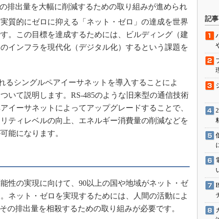
の排出量を大幅に削減するための取り組みが進められ
駆動入門講
記事
を実質的にゼロに抑える「ネット・ゼロ」の達成を世界
です。この目標を達成するためには、ビルディング（建
用のインフラを現代化（デジタル化）するという課題を
活用設計」
G
表されるシングルペアイーサネットを導入することによ
価試験はど
いて説明します。RS-485のような旧来型の通信技術
ペアイーサネットによってアップグレードすることで、
Thread
ュリティレベルの向上、エネルギー消費量の削減などを
Z-Wave
が可能になります。
能性の実現に向けて、90以上の国や地域がネット・ゼ
す。ネット・ゼロを実現するためには、人間の活動によ
その排出量を相殺するための取り組みが必要です。