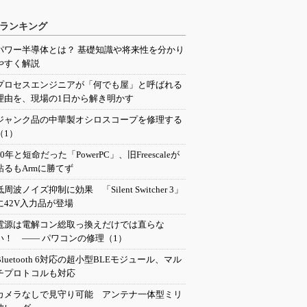
ランキング
パワー半導体とは？ 基礎知識や将来性を分かり
やすく解説
プロセスエンジニアが「何でも屋」と呼ばれる
理由を、現場の1日から解き明かす
ジャンク品の中華製オシロスコープを修理する
（1）
20年と短命だった「PowerPC」、旧Freescaleが
粘るもArmに勝てず
低周波ノイズ抑制に効果 「Silent Switcher 3」
に42V入力品が登場
電源は電解コン総取っ換えだけでは直らな
い！ ―― パワコンの修理（1）
Bluetooth 6対応の超小型BLEモジュール、マル
チプロトコルも対応
カメラなしで見守り可能 アンテナ一体型ミリ