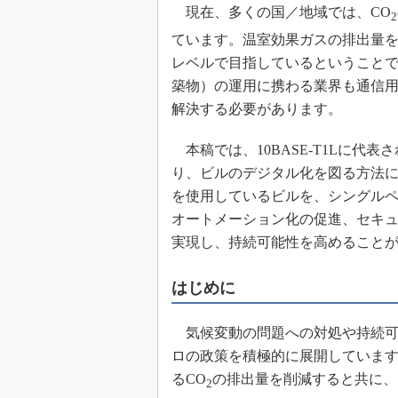
現在、多くの国／地域では、CO
2
めざせ高効率！ モーター
座
ています。温室効果ガスの排出量
レベルで目指しているということ
Bluetooth mesh入門
築物）の運用に携わる業界も通信
「SPICEの仕組みとその
最新記事一覧
解決する必要があります。
計測器メーカーから見た5
本稿では、10BASE-T1Lに代
USB Type-Cの登場で評
う変わる？
り、ビルのデジタル化を図る方法につ
を使用しているビルを、シングル
IoT時代の無線規格を知る【
編】
オートメーション化の促進、セキ
IoT時代の無線規格を知る【
実現し、持続可能性を高めること
編】
はじめに
気候変動の問題への対処や持続可
ロの政策を積極的に展開していま
るCO
の排出量を削減すると共に、
2