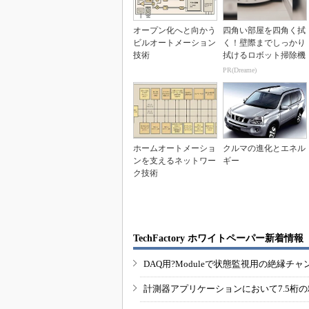
オープン化へと向かう
四角い部屋を四角く拭
ビルオートメーション
く！壁際までしっかり
技術
拭けるロボット掃除機
PR(Dreame)
ホームオートメーショ
クルマの進化とエネル
ンを支えるネットワー
ギー
ク技術
TechFactory ホワイトペーパー新着情報
DAQ用?Moduleで状態監視用の絶縁
計測器アプリケーションにおいて7.5桁