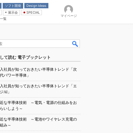
ソフト開発
Design Ideas
展示会
SPECIAL
マイページ
一覧
「電源技術」
イバ
して読む 電子ブックレット
入社員が知っておきたい半導体トレンド「次
代パワー半導体」
入社員が知っておきたい半導体トレンド「エ
ジAI」
近な半導体技術 ～電気・電源の仕組みをお
らいしよう～
近な半導体技術 ～電池やワイヤレス充電の
組み～