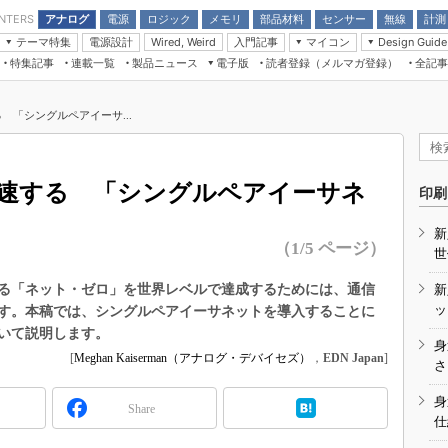
アナログ
電源
ロジック
メモリ
部品材料
センサー
無線
計測
ENTERS
テーマ特集
電源設計
入門記事
マイコン
Wired, Weird
Design Guide
アナログ機能回路
受動部品
特集記事
連載一覧
製品ニュース
電子版
読者登録（メルマガ登録）
全記事
計測機器
Microchip情報
モーター入門
マイコン講座
CEATEC
パワー関連と電源
機構部品
場から
EDN Japan×EE Times Japan統合電
EdgeTech＋
タイミングデバイス
オンデマンドセミナー
Q&Aで学ぶマイコン講座
子版
ディスプレイとドラ
 「シングルペアイーサ...
録
TECHNO-FRONTIER
マイコン入門!! 必携用語集
電子ブックレット
計測とテスト
“徹底”活
組込み/エッジコンピューティング展
信号源とパルス信号
速する 「シングルペアイーサネ
人とくるま展
印刷
/DCコン
Wired, Weird
AUTOMOTIVE WORLD
新
講座
（1/5 ページ）
世
る「ネット・ゼロ」を世界レベルで達成するためには、通信
新
ッ
す。本稿では、シングルペアイーサネットを導入することに
いて説明します。
身
[
Meghan Kaiserman（アナログ・デバイセズ）
，
EDN Japan
]
座
さ
基礎知識
身
Share
仕
DCとノイ