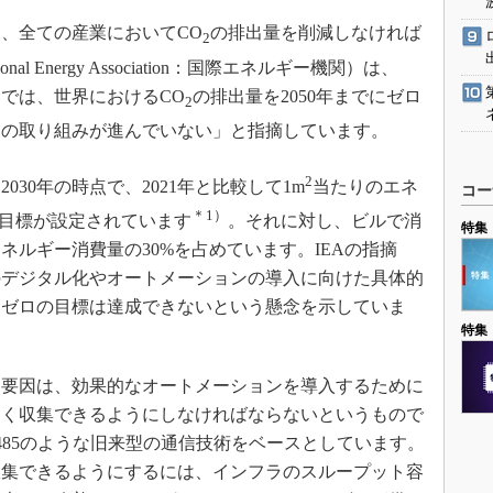
、全ての産業においてCO
の排出量を削減しなければ
2
nal Energy Association：国際エネルギー機関）は、
では、世界におけるCO
の排出量を2050年までにゼロ
2
めの取り組みが進んでいない」と指摘しています。
2
30年の時点で、2021年と比較して1m
当たりのエネ
コー
＊1）
う目標が設定されています
。それに対し、ビルで消
特集
ネルギー消費量の30%を占めています。IEAの指摘
のデジタル化やオートメーションの導入に向けた具体的
・ゼロの目標は達成できないという懸念を示していま
特集
要因は、効果的なオートメーションを導入するために
多く収集できるようにしなければならないというもので
485のような旧来型の通信技術をベースとしています。
収集できるようにするには、インフラのスループット容