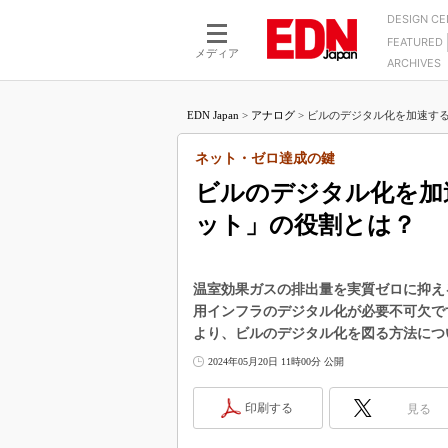
DESIGN C
FEATURED
モーター
LSI
メディア
ARCHIVES
電源設計
マイコン
プロセスエンジニアの現
カーボンニュートラルへの挑戦
FPGA
EDN Japan
>
アナログ
>
ビルのデジタル化を加速する
マイクロプロセッサ懐古
IoT×製造業
中堅技術者に贈る電子部品
ネット・ゼロ達成の鍵
つながるクルマ
用講座
ビルのデジタル化を加
エレクトロニクス入門
たった2つの式で始めるDC
バーターの設計
ット」の役割とは？
5G（EE Times Japan）
DC-DCコンバーター活用
医療エレ（EE Times Japan）
Wired, Weird
製品解剖（EE Times Japan）
温室効果ガスの排出量を実質ゼロに抑え
マイコン講座
用インフラのデジタル化が必要不可欠で
Q&Aで学ぶマイコン講座
より、ビルのデジタル化を図る方法につ
2024年05月20日 11時00分 公開
高速シリアル伝送技術講
記録計／データロガーの
印刷する
見る
アナログ設計のきほん／A
ズ編