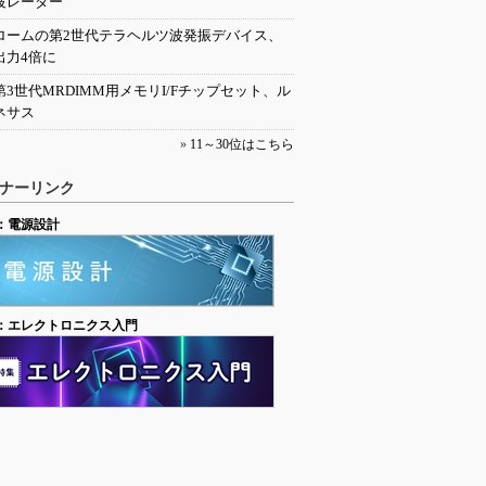
波レーダー
ロームの第2世代テラヘルツ波発振デバイス、
出力4倍に
第3世代MRDIMM用メモリI/Fチップセット、ル
ネサス
»
11～30位はこちら
ナーリンク
：電源設計
：エレクトロニクス入門