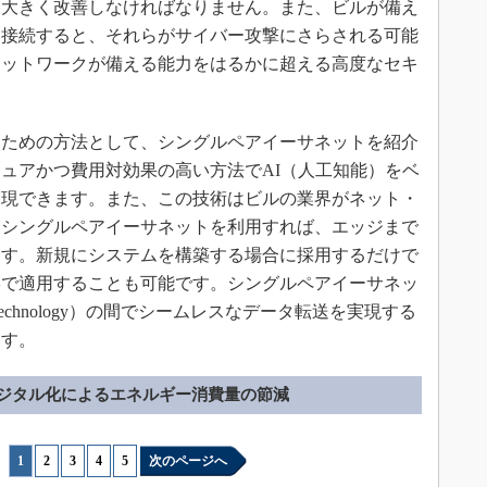
て大きく改善しなければなりません。また、ビルが備え
に接続すると、それらがサイバー攻撃にさらされる可能
ネットワークが備える能力をはるかに超える高度なセキ
ための方法として、シングルペアイーサネットを紹介
ュアかつ費用対効果の高い方法でAI（人工知能）をベ
実現できます。また、この技術はビルの業界がネット・
。シングルペアイーサネットを利用すれば、エッジまで
ます。新規にシステムを構築する場合に採用するだけで
形で適用することも可能です。シングルペアイーサネッ
al Technology）の間でシームレスなデータ転送を実現する
ます。
ジタル化によるエネルギー消費量の節減
1
|
2
|
3
|
4
|
5
次のページへ