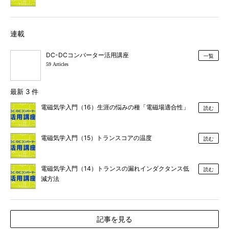
連載
DC-DCコンバーター活用講座
一覧
59 Articles
最新 3 件
電磁気学入門（16）生涯の悩みの種「電磁場適合性」
読む
電磁気学入門（15）トランスコアの温度
読む
電磁気学入門（14）トランスの漏れインダクタンス低
読む
減方法
記事を見る