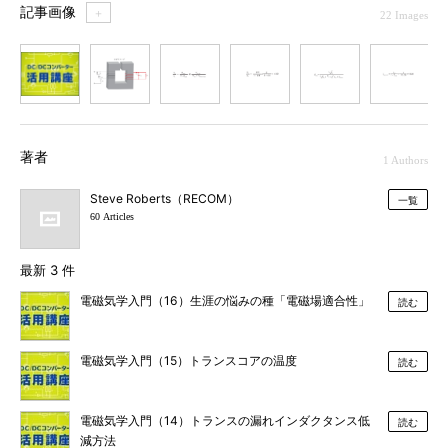
記事画像
＋
22 Images
1
2
3
4
5
6
7
著者
1 Authors
Steve Roberts（RECOM）
一覧
60 Articles
最新 3 件
電磁気学入門（16）生涯の悩みの種「電磁場適合性」
読む
電磁気学入門（15）トランスコアの温度
読む
電磁気学入門（14）トランスの漏れインダクタンス低
読む
減方法