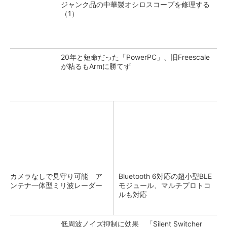
ジャンク品の中華製オシロスコープを修理する
（1）
20年と短命だった「PowerPC」、旧Freescale
が粘るもArmに勝てず
カメラなしで見守り可能 ア
Bluetooth 6対応の超小型BLE
ンテナ一体型ミリ波レーダー
モジュール、マルチプロトコ
ルも対応
低周波ノイズ抑制に効果 「Silent Switcher