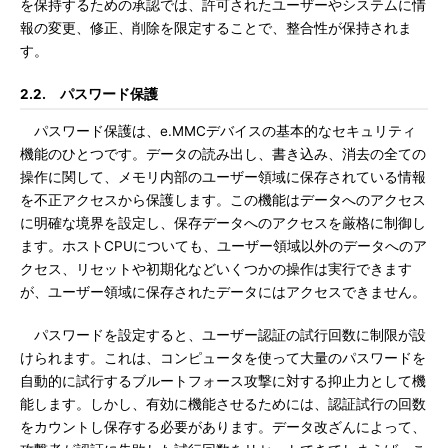
を保持するための承認では、許可されたユーザーやシステムに情
報の変更、修正、削除を限定することで、整合性が保持されま
す。
2.2. パスワード保護
パスワード保護は、e.MMCデバイスの基本的なセキュリティ
機能のひとつです。データの読み出し、書き込み、消去の全ての
操作に関して、メモリ内部のユーザー領域に保存されている情報
を不正アクセスから保護します。この機能はデータへのアクセス
に明確な境界を設定し、保存データへのアクセスを厳格に制御し
ます。ホストCPUについても、ユーザー領域以外のデータへのア
クセス、リセットや初期化などいくつかの操作は実行できます
が、ユーザー領域に保存されたデータにはアクセスできません。
パスワードを設定すると、ユーザー認証の試行回数に制限が設
けられます。これは、コンピュータを使って大量のパスワードを
自動的に試行するブルートフォース攻撃に対する抑止力として機
能します。しかし、有効に機能させるためには、認証試行の回数
をカウントし保存する必要があります。データ改ざんによって、