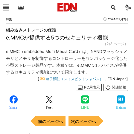
特集
2024年7月2日
組み込みストレージの保護
e.MMCが提供する5つのセキュリティ機能
（2/3 ページ）
e.MMC（embedded Multi Media Card）は、NANDフラッシュメ
モリとメモリを制御するコントローラーをワンパッケージ化した
小型ストレージ製品です。本稿では、e.MMC 5.1デバイスが提供
するセキュリティ機能について紹介します。
[
兼子潤仁（スイスビットジャパン）
，EDN Japan]
PC用表示
関連情報
Share
Post
LINE
Hatena
前のページへ
次のページへ