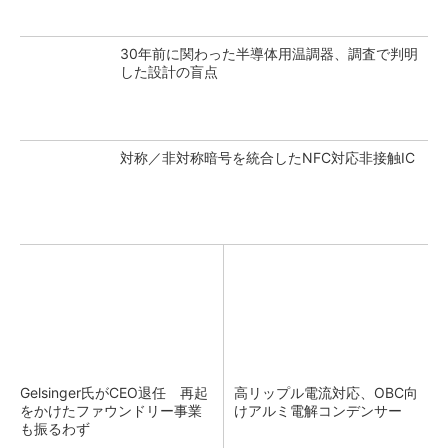
30年前に関わった半導体用温調器、調査で判明
した設計の盲点
対称／非対称暗号を統合したNFC対応非接触IC
Gelsinger氏がCEO退任 再起
高リップル電流対応、OBC向
をかけたファウンドリー事業
けアルミ電解コンデンサー
も振るわず