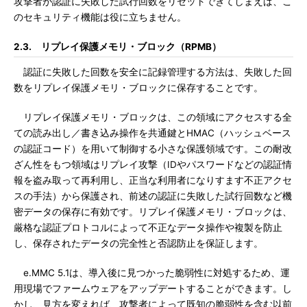
攻撃者が認証に失敗した試行回数をリセットできてしまえば、こ
のセキュリティ機能は役に立ちません。
2.3. リプレイ保護メモリ・ブロック（RPMB）
認証に失敗した回数を安全に記録管理する方法は、失敗した回
数をリプレイ保護メモリ・ブロックに保存することです。
リプレイ保護メモリ・ブロックは、この領域にアクセスする全
ての読み出し／書き込み操作を共通鍵とHMAC（ハッシュベース
の認証コード）を用いて制御する小さな保護領域です。この耐改
ざん性をもつ領域はリプレイ攻撃（IDやパスワードなどの認証情
報を盗み取って再利用し、正当な利用者になりすます不正アクセ
スの手法）から保護され、前述の認証に失敗した試行回数など機
密データの保存に有効です。リプレイ保護メモリ・ブロックは、
厳格な認証プロトコルによって不正なデータ操作や複製を防止
し、保存されたデータの完全性と否認防止を保証します。
e.MMC 5.1は、導入後に見つかった脆弱性に対処するため、運
用現場でファームウェアをアップデートすることができます。し
かし、見方を変えれば、攻撃者によって既知の脆弱性を含む以前