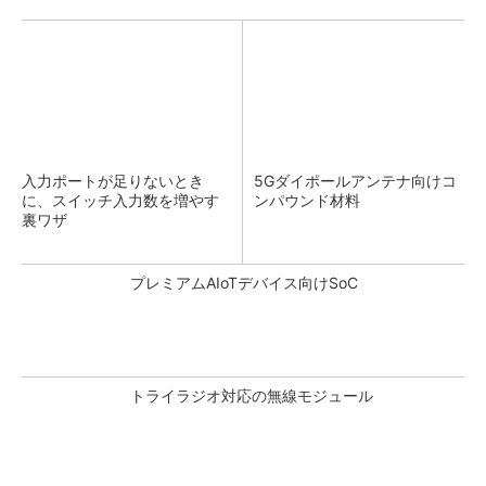
入力ポートが足りないとき
5Gダイポールアンテナ向けコ
に、スイッチ入力数を増やす
ンパウンド材料
裏ワザ
プレミアムAIoTデバイス向けSoC
トライラジオ対応の無線モジュール