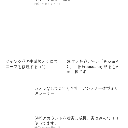
PR(アクセンチュア)
ジャンク品の中華製オシロス
20年と短命だった「PowerP
コープを修理する（1）
C」、旧Freescaleが粘るもAr
mに勝てず
カメラなしで見守り可能 アンテナ一体型ミリ
波レーダー
SNSアカウントを着実に成長。実はみんなココ
使ってます。
PR(Dreaw合同会社)