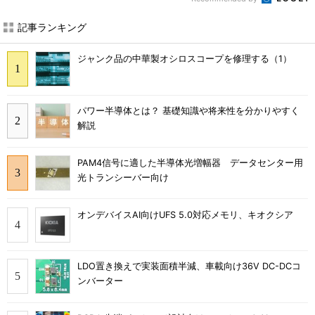
記事ランキング
ジャンク品の中華製オシロスコープを修理する（1）
パワー半導体とは？ 基礎知識や将来性を分かりやすく
解説
PAM4信号に適した半導体光増幅器 データセンター用
光トランシーバー向け
オンデバイスAI向けUFS 5.0対応メモリ、キオクシア
LDO置き換えで実装面積半減、車載向け36V DC-DCコ
ンバーター