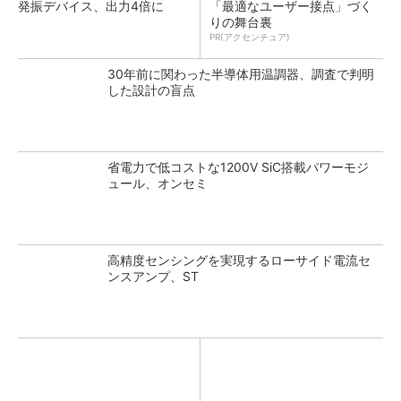
発振デバイス、出力4倍に
「最適なユーザー接点」づく
りの舞台裏
PR(アクセンチュア)
30年前に関わった半導体用温調器、調査で判明
した設計の盲点
省電力で低コストな1200V SiC搭載パワーモジ
ュール、オンセミ
高精度センシングを実現するローサイド電流セ
ンスアンプ、ST