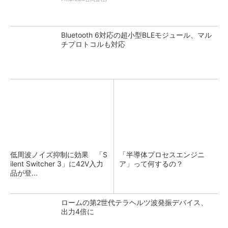
Bluetooth 6対応の超小型BLEモジュール、マル
チプロトコルも対応
低周波ノイズ抑制に効果 「S
「半導体プロセスエンジニ
ilent Switcher 3」に42V入力
ア」って何するの？
品が登...
ロームの第2世代テラヘルツ波発振デバイス、
出力4倍に