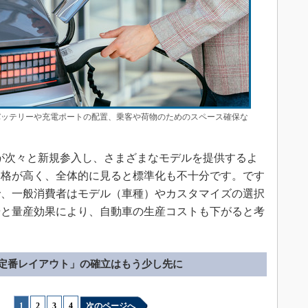
バッテリーや充電ポートの配置、乗客や荷物のためのスペース確保な
が次々と新規参入し、さまざまなモデルを提供するよ
価格が高く、全体的に見ると標準化も不十分です。です
で、一般消費者はモデル（車種）やカスタマイズの選択
歩と量産効果により、自動車の生産コストも下がると考
定番レイアウト」の確立はもう少し先に
1
|
2
|
3
|
4
次のページへ