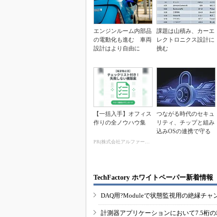
エンジンルーム内部品
課題は山積み、カーエ
の電動化も進む 車両
レクトロニクス設計に
設計はより自由に
挑む
【一括入手】オフィス
つながる時代のセキュ
作りの全ノウハウ集
リティ、チップと組み
込みOSの連携で守る
PR(株式会社アルファーテクノ)
TechFactory ホワイトペーパー新着情報
DAQ用?Moduleで状態監視用の絶縁
計測器アプリケーションにおいて7.5桁