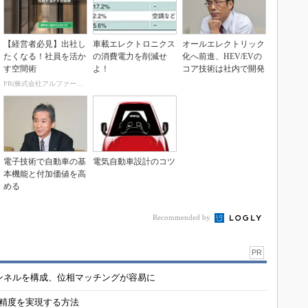
【経営者必見】出社し
車載エレクトロニクス
オールエレクトリック
たくなる！社員を活か
の消費電力を削減せ
化へ前進、HEV/EVの
す空間術
よ！
コア技術は社内で開発
PR(株式会社アルファーテクノ)
電子技術で自動車の基
電気自動車設計のコツ
本機能と付加価値を高
める
Recommended by
PR
チャンネルを構成、位相マッチングが容易に
の精度を実現する方法