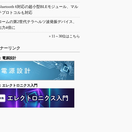
Bluetooth 6対応の超小型BLEモジュール、マル
チプロトコルも対応
ロームの第2世代テラヘルツ波発振デバイス、
出力4倍に
»
11～30位はこちら
ナーリンク
：電源設計
：エレクトロニクス入門