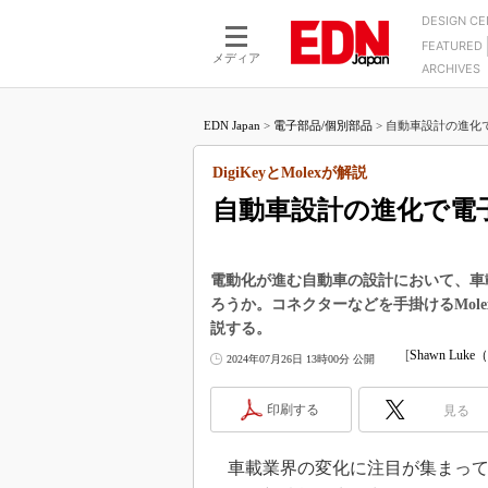
DESIGN C
FEATURED
モーター
LSI
メディア
ARCHIVES
電源設計
マイコン
プロセスエンジニアの現
カーボンニュートラルへの挑戦
FPGA
EDN Japan
>
電子部品/個別部品
>
自動車設計の進化で
マイクロプロセッサ懐古
IoT×製造業
中堅技術者に贈る電子部品
DigiKeyとMolexが解説
つながるクルマ
用講座
自動車設計の進化で電
エレクトロニクス入門
たった2つの式で始めるDC
バーターの設計
5G（EE Times Japan）
DC-DCコンバーター活用
医療エレ（EE Times Japan）
電動化が進む自動車の設計において、車
Wired, Weird
ろうか。コネクターなどを手掛けるMole
製品解剖（EE Times Japan）
説する。
マイコン講座
[
Shawn Luke
2024年07月26日 13時00分 公開
Q&Aで学ぶマイコン講座
高速シリアル伝送技術講
印刷する
見る
記録計／データロガーの
アナログ設計のきほん／A
車載業界の変化に注目が集まって
ズ編