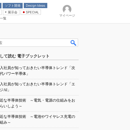
ソフト開発
Design Ideas
展示会
SPECIAL
マイページ
一覧
「電源技術」
イバ
して読む 電子ブックレット
入社員が知っておきたい半導体トレンド「次
代パワー半導体」
入社員が知っておきたい半導体トレンド「エ
ジAI」
近な半導体技術 ～電気・電源の仕組みをお
らいしよう～
近な半導体技術 ～電池やワイヤレス充電の
組み～