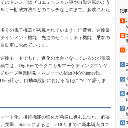
。そのトレンドはゼロエミッション車や自動運転のよう
駆動入門講
ネルギー貯蔵方法などのニッチなものまで、多岐にわた
記事
活用設計」
多くの電子機器が搭載されています。消費者、運輸業
ォテインメント機能、先進のセキュリティ機能、乗客の
G
を自動車に求めています。
価試験はど
運輸モードでも）、進化の土台となっているのが電源
Thread
では、DigiKeyでテクニカルマーケティングエンジ
x グループ事業開発マネジャーのMatt McWhinney氏、
Z-Wave
rk Ulery氏が、自動車設計における進化について語りま
マート化、接続機能の強化が急速に進むにつれ、必要
際、Statistaによると、2030年までに新車購入コス