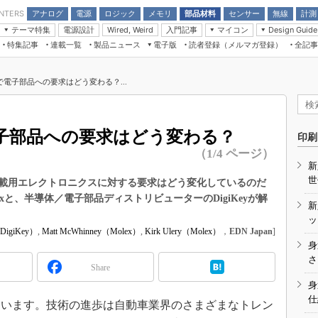
アナログ
電源
ロジック
メモリ
部品材料
センサー
無線
計測
ENTERS
テーマ特集
電源設計
入門記事
マイコン
Wired, Weird
Design Guide
アナログ機能回路
受動部品
特集記事
連載一覧
製品ニュース
電子版
読者登録（メルマガ登録）
全記事
計測機器
Microchip情報
モーター入門
マイコン講座
CEATEC
パワー関連と電源
機構部品
場から
EDN Japan×EE Times Japan統合電
EdgeTech＋
タイミングデバイス
オンデマンドセミナー
Q&Aで学ぶマイコン講座
子版
ディスプレイとドラ
電子部品への要求はどう変わる？...
録
TECHNO-FRONTIER
マイコン入門!! 必携用語集
電子ブックレット
計測とテスト
“徹底”活
組込み/エッジコンピューティング展
信号源とパルス信号
子部品への要求はどう変わる？
人とくるま展
印刷
/DCコン
Wired, Weird
（1/4 ページ）
AUTOMOTIVE WORLD
新
講座
世
載用エレクトロニクスに対する要求はどう変化しているのだ
xと、半導体／電子部品ディストリビューターのDigiKeyが解
新
ッ
（DigiKey）
,
Matt McWhinney（Molex）
,
Kirk Ulery（Molex）
，
EDN Japan
]
身
座
さ
Share
基礎知識
身
仕
DCとノイ
います。技術の進歩は自動車業界のさまざまなトレン