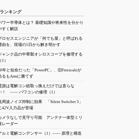
ランキング
パワー半導体とは？ 基礎知識や将来性を分かり
やすく解説
プロセスエンジニアが「何でも屋」と呼ばれる
理由を、現場の1日から解き明かす
ジャンク品の中華製オシロスコープを修理する
（1）
20年と短命だった「PowerPC」、旧Freescaleが
粘るもArmに勝てず
電源は電解コン総取っ換えだけでは直らな
い！ ―― パワコンの修理（1）
低周波ノイズ抑制に効果 「Silent Switcher 3」
に42V入力品が登場
カメラなしで見守り可能 アンテナ一体型ミリ
波レーダー
アルミ電解コンデンサー（1）―― 原理と構造