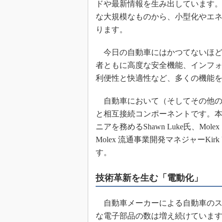
ドや最新情報を生み出しています
めざせ高効率！ モーター
な大規模なものから、小型化やエ
座
ります。
Bluetooth mesh入門
「SPICEの仕組みとその
今日の自動車にはかつてないほど
最新記事一覧
者ともに高度な安全機能、インフ
計測器メーカーから見た5
利便性と快適性など、多くの機能
USB Type-Cの登場で評
う変わる？
自動車において（そしてその他の
IoT時代の無線規格を知る【
と相互接続コンポーネントです。本稿
編】
ニアを務めるShawn Luke氏、Mole
IoT時代の無線規格を知る【
Molex 流通事業開発マネジャーKi
編】
す。
技術革新を生む「電動化」
自動車メーカーによる自動車のス
な電子部品の数は増え続けています。実