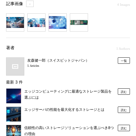
記事画像
＋
4 Images
1
2
3
4
著者
1 Authors
友森健一郎（スイスビットジャパン）
一覧
5 Articles
最新 3 件
エッジコンピューティングに最適なストレージ製品を
読む
選ぶには
エッジサーバの性能を最大化するストレージとは
読む
信頼性の高いストレージソリューションを選ぶべき8つ
読む
の理由