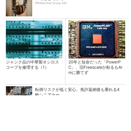
PR(Marshall Group AB)
ジャンク品の中華製オシロス
20年と短命だった「PowerP
コープを修理する（1）
C」、旧Freescaleが粘るもAr
mに勝てず
転倒リスクが低く安心。免許返納後も乗れる4
輪シニアカー
PR(BLAZE)
カメラなしで見守り可能 アンテナ一体型ミリ
波レーダー