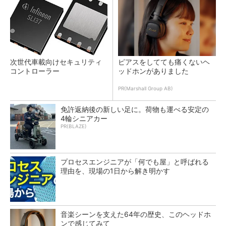
次世代車載向けセキュリティ
ピアスをしてても痛くないヘ
コントローラー
ッドホンがありました
PR(Marshall Group AB)
免許返納後の新しい足に。荷物も運べる安定の
4輪シニアカー
PR(BLAZE)
プロセスエンジニアが「何でも屋」と呼ばれる
理由を、現場の1日から解き明かす
音楽シーンを支えた64年の歴史、このヘッドホ
ンで感じてみて